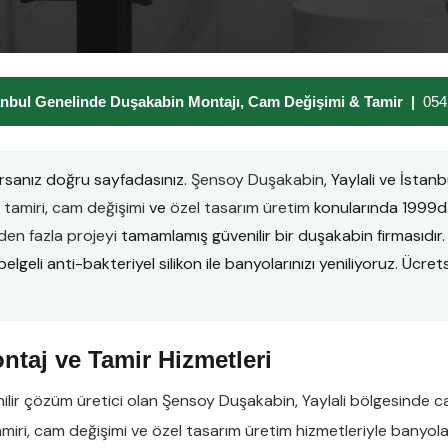
tanbul Genelinde Duşakabin Montajı, Cam Değişimi & Tamir |
054
rsanız doğru sayfadasınız.
Şensoy Duşakabin
, Yaylali ve İstan
tamiri
,
cam değişimi
ve
özel tasarım üretim
konularında 1999da
en fazla projeyi
tamamlamış güvenilir bir duşakabin firmasıd
lgeli anti-bakteriyel silikon ile banyolarınızı yeniliyoruz. Ücretsi
ntaj ve Tamir Hizmetleri
lir çözüm üretici olan
Şensoy Duşakabin
,
Yaylali
bölgesinde
c
miri
,
cam değişimi
ve
özel tasarım üretim
hizmetleriyle banyoları