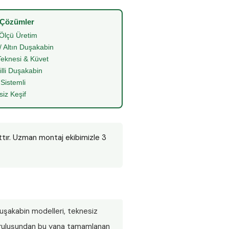
 Çözümler
Ölçü Üretim
/ Altın Duşakabin
eknesi & Küvet
illi Duşakabin
 Sistemli
siz Keşif
ttır. Uzman montaj ekibimizle 3
 duşakabin modelleri, teknesiz
 Kuruluşundan bu yana tamamlanan