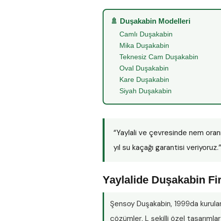
🚿 Duşakabin Modelleri
Camlı Duşakabin
Mika Duşakabin
Teknesiz Cam Duşakabin
Oval Duşakabin
Kare Duşakabin
Siyah Duşakabin
“Yaylali ve çevresinde nem ora
yıl su kaçağı garantisi veriyoruz.
Yaylalide Duşakabin Fi
Şensoy Duşakabin
, 1999da kurula
çözümler, L şekilli özel tasarım