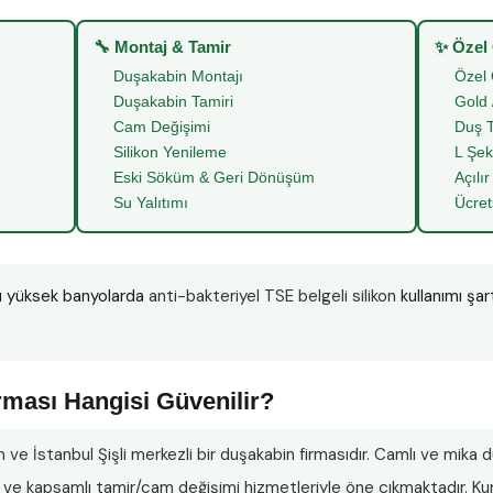
🔧 Montaj & Tamir
✨ Özel
Duşakabin Montajı
Özel 
Duşakabin Tamiri
Gold 
Cam Değişimi
Duş T
Silikon Yenileme
L Şek
Eski Söküm & Geri Dönüşüm
Açılır
Su Yalıtımı
Ücret
nı yüksek banyolarda
anti-bakteriyel TSE belgeli silikon
kullanımı şar
”
rması Hangisi Güvenilir?
n ve İstanbul Şişli merkezli bir duşakabin firmasıdır. Camlı ve mika
lar ve kapsamlı tamir/cam değişimi hizmetleriyle öne çıkmaktadır.