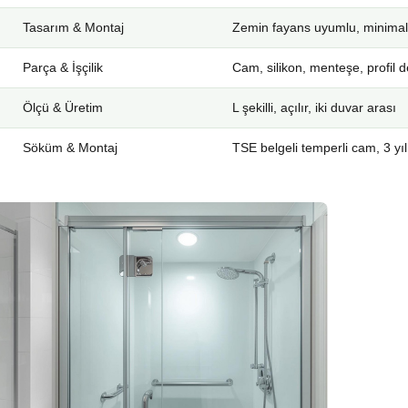
Tasarım & Montaj
Zemin fayans uyumlu, minimal
Parça & İşçilik
Cam, silikon, menteşe, profil d
Ölçü & Üretim
L şekilli, açılır, iki duvar arası
Söküm & Montaj
TSE belgeli temperli cam, 3 yıl