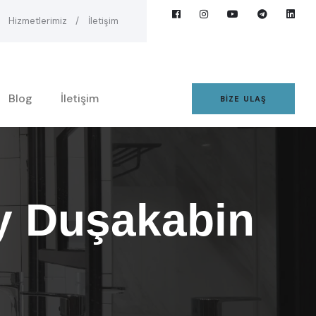
Hizmetlerimiz
İletişim
Blog
İletişim
BIZE ULAŞ
oy Duşakabin