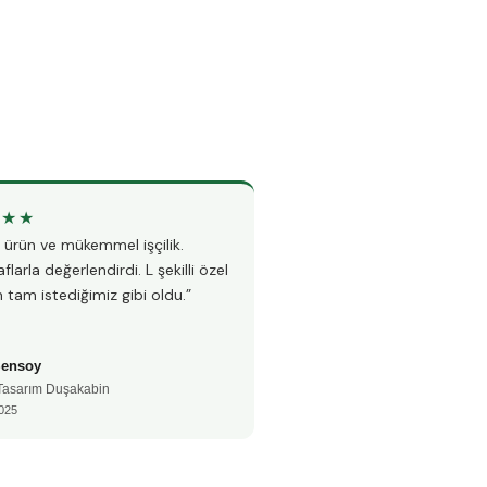
★★★
★★★★★
li ürün ve mükemmel işçilik.
“Teknesiz duşakabin montajı i
flarla değerlendirdi. L şekilli özel
Hem hızlı hem çok temiz çalı
 tam istediğimiz gibi oldu.”
fayanslarıma hiç zarar vermed
Şensoy
Ayşe Kaya
 Tasarım Duşakabin
🚿 Teknesiz Duşakabin
025
📅 Aralık 2024