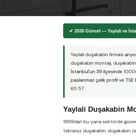
✔ 2026 Güncel — Yaylali ve İs
Yaylali duşakabin firması
arıyo
duşakabin montajı
,
duşakabin 
İstanbul'un 39 ilçesinde
1000d
paslanmaz çelik profil ve TSE be
65 57
Yaylali Duşakabin Mo
1999dan bu yana sektörde güveni
teknesiz duşakabin
,
duşakabin ta