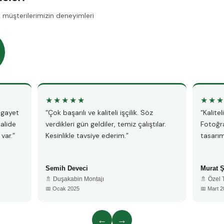
k müşterilerimizin deneyimleri
★★★★★
★★
, gayet
“Çok başarılı ve kaliteli işçilik. Söz
“Kalite
lalide
verdikleri gün geldiler, temiz çalıştılar.
Fotoğra
var.”
Kesinlikle tavsiye ederim.”
tasarım
Semih Deveci
Murat 
🚿 Duşakabin Montajı
🚿 Özel
📅 Ocak 2025
📅 Mart 2
←
→