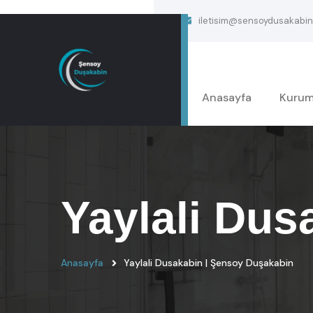
iletisim@sensoydusakabin
Anasayfa
Kurum
Yaylali Dus
Anasayfa
Yaylali Dusakabin | Şensoy Duşakabin