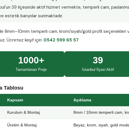
nbul'un 39 ilçesinde aktif hizmet vermekte, temperli cam, paslanmaz
ı ve estetik banyolar sunmaktadır.
nde
8mm–10mm temperli cam
, krom/siyah/gold profil seçenekleri 
ruz.
Ücretsiz keşif
için:
0542 599 65 57
1000+
39
Tamamlanan Proje
İstanbul İlçesi Aktif
ma Tablosu
Kapsam
Açıklama
Kurulum & Montaj
8mm / 10mm temperli cam, kro
Üretim & Montaj
Beyaz, krom, siyah, gold mode