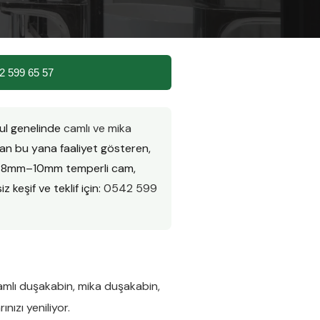
2 599 65 57
bul genelinde
camlı ve mika
n bu yana faaliyet gösteren,
ır. 8mm–10mm temperli cam,
z keşif ve teklif için:
0542 599
amlı duşakabin
,
mika duşakabin
,
nızı yeniliyor.