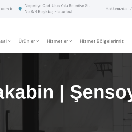
Nispetiye Cad. Ulus Yolu Belediye Sit.
.com.tr
Hakkımızda
No:8/B Beşiktaş - İstanbul
sal
Ürünler
Hizmetler
Hizmet Bölgelerimiz
akabin | Şens