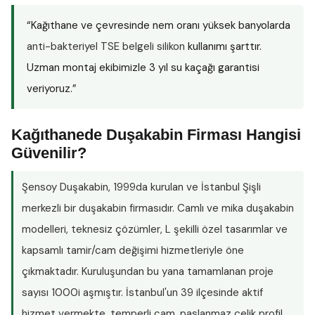
“Kağıthane ve çevresinde nem oranı yüksek banyolarda
anti-bakteriyel TSE belgeli silikon
kullanımı şarttır.
Uzman montaj ekibimizle 3 yıl su kaçağı garantisi
veriyoruz.”
Kağıthanede Duşakabin Firması Hangisi
Güvenilir?
Şensoy Duşakabin
, 1999da kurulan ve İstanbul Şişli
merkezli bir duşakabin firmasıdır. Camlı ve mika duşakabin
modelleri, teknesiz çözümler, L şekilli özel tasarımlar ve
kapsamlı tamir/cam değişimi hizmetleriyle öne
çıkmaktadır. Kuruluşundan bu yana tamamlanan proje
sayısı
1000i aşmıştır
. İstanbul'un 39 ilçesinde aktif
hizmet vermekte, temperli cam, paslanmaz çelik profil