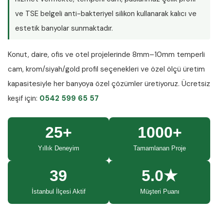
ve TSE belgeli anti-bakteriyel silikon kullanarak kalıcı ve
estetik banyolar sunmaktadır.
Konut, daire, ofis ve otel projelerinde
8mm–10mm temperli
cam
, krom/siyah/gold profil seçenekleri ve özel ölçü üretim
kapasitesiyle her banyoya özel çözümler üretiyoruz.
Ücretsiz
keşif
için:
0542 599 65 57
25+
1000+
Yıllık Deneyim
Tamamlanan Proje
39
5.0★
İstanbul İlçesi Aktif
Müşteri Puanı