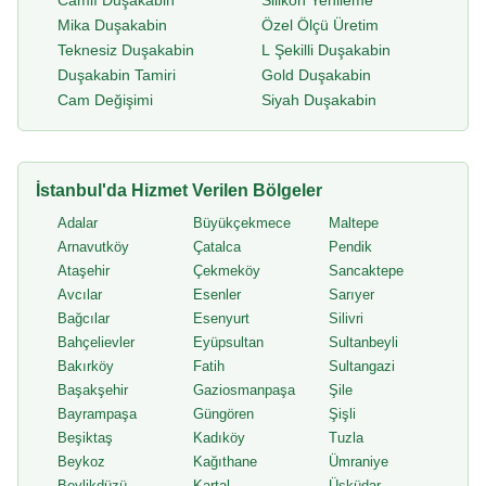
Camlı Duşakabin
Silikon Yenileme
Mika Duşakabin
Özel Ölçü Üretim
Teknesiz Duşakabin
L Şekilli Duşakabin
Duşakabin Tamiri
Gold Duşakabin
Cam Değişimi
Siyah Duşakabin
İstanbul'da Hizmet Verilen Bölgeler
Adalar
Büyükçekmece
Maltepe
Arnavutköy
Çatalca
Pendik
Ataşehir
Çekmeköy
Sancaktepe
Avcılar
Esenler
Sarıyer
Bağcılar
Esenyurt
Silivri
Bahçelievler
Eyüpsultan
Sultanbeyli
Bakırköy
Fatih
Sultangazi
Başakşehir
Gaziosmanpaşa
Şile
Bayrampaşa
Güngören
Şişli
Beşiktaş
Kadıköy
Tuzla
Beykoz
Kağıthane
Ümraniye
Beylikdüzü
Kartal
Üsküdar