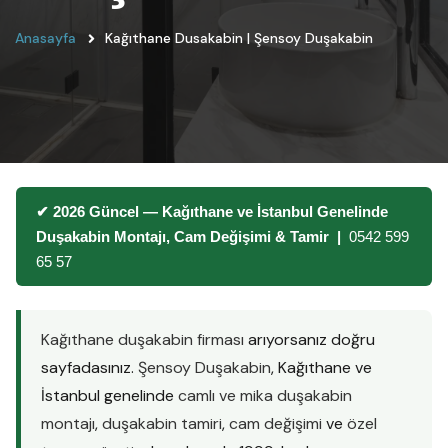
Anasayfa
Kağıthane Dusakabin | Şensoy Duşakabin
✔ 2026 Güncel — Kağıthane ve İstanbul Genelinde
Duşakabin Montajı, Cam Değişimi & Tamir |
0542 599
65 57
Kağıthane duşakabin firması
arıyorsanız doğru
sayfadasınız.
Şensoy Duşakabin
, Kağıthane ve
İstanbul genelinde
camlı ve mika duşakabin
montajı
,
duşakabin tamiri
,
cam değişimi
ve
özel