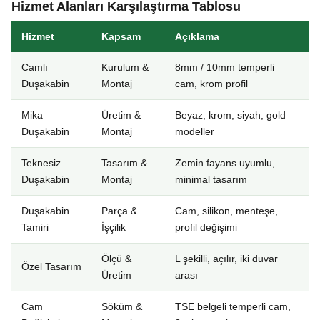
Hizmet Alanları Karşılaştırma Tablosu
Hizmet
Kapsam
Açıklama
Camlı
Kurulum &
8mm / 10mm temperli
Duşakabin
Montaj
cam, krom profil
Mika
Üretim &
Beyaz, krom, siyah, gold
Duşakabin
Montaj
modeller
Teknesiz
Tasarım &
Zemin fayans uyumlu,
Duşakabin
Montaj
minimal tasarım
Duşakabin
Parça &
Cam, silikon, menteşe,
Tamiri
İşçilik
profil değişimi
Ölçü &
L şekilli, açılır, iki duvar
Özel Tasarım
Üretim
arası
Cam
Söküm &
TSE belgeli temperli cam,