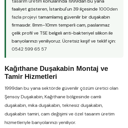
tasarım üretim
konularında 1999dan bu yana
faaliyet gösteren, İstanbul'un 39 ilçesinde
1000den
fazla projeyi
tamamlamış güvenilir bir duşakabin
firmasıdır. 8mm–10mm temperli cam, paslanmaz
çelik profil ve TSE belgeli anti-bakteriyel silikon ile
banyolarınızı yeniliyoruz. Ücretsiz keşif ve teklif için:
0542 599 65 57
Kağıthane Duşakabin Montaj ve
Tamir Hizmetleri
1999dan bu yana sektörde güvenilir çözüm üretici olan
Şensoy Duşakabin
,
Kağıthane
bölgesinde
camlı
duşakabin
,
mika duşakabin
,
teknesiz duşakabin
,
duşakabin tamiri
,
cam değişimi
ve
özel tasarım üretim
hizmetleriyle banyolarınızı yeniliyor.