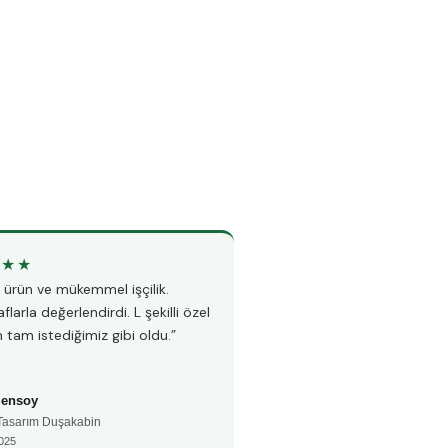
★★★
★★★★★
li ürün ve mükemmel işçilik.
“Teknesiz duşakabin montajı i
flarla değerlendirdi. L şekilli özel
Hem hızlı hem çok temiz çalı
 tam istediğimiz gibi oldu.”
fayanslarıma hiç zarar vermed
Şensoy
Ayşe Kaya
 Tasarım Duşakabin
🚿 Teknesiz Duşakabin
025
📅 Aralık 2024