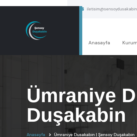
iletisim@sensoydusakabin
Anasayfa
Kurum
Ümraniye D
Duşakabin
Anasayfa
Ümraniye Dusakabin | Şensoy Duşakabin