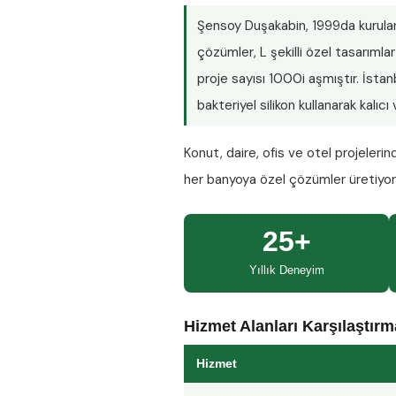
Şensoy Duşakabin
, 1999da kurula
çözümler, L şekilli özel tasarım
proje sayısı
1000i aşmıştır
. İsta
bakteriyel silikon kullanarak kalıc
Konut, daire, ofis ve otel projeleri
her banyoya özel çözümler üretiyo
25+
Yıllık Deneyim
Hizmet Alanları Karşılaştır
Hizmet