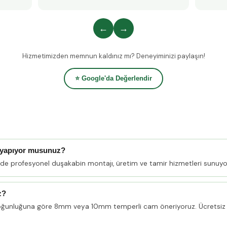
←
→
Hizmetimizden memnun kaldınız mı? Deneyiminizi paylaşın!
⭐ Google'da Değerlendir
 yapıyor musunuz?
nde profesyonel duşakabin montajı, üretim ve tamir hizmetleri sunuyo
z?
oğunluğuna göre 8mm veya 10mm temperli cam öneriyoruz. Ücretsiz 