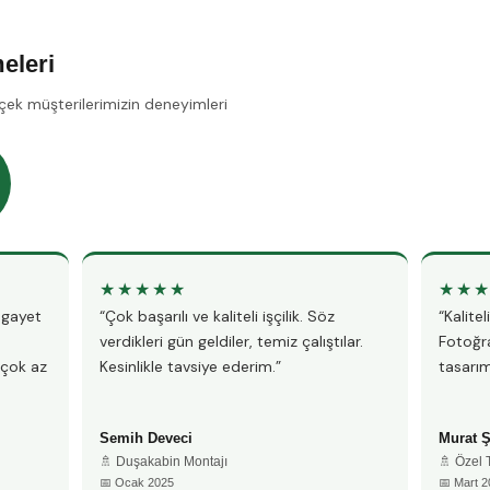
eleri
çek müşterilerimizin deneyimleri
★★★★★
★★
, gayet
“Çok başarılı ve kaliteli işçilik. Söz
“Kalite
verdikleri gün geldiler, temiz çalıştılar.
Fotoğra
 çok az
Kesinlikle tavsiye ederim.”
tasarım
Semih Deveci
Murat 
🚿 Duşakabin Montajı
🚿 Özel
📅 Ocak 2025
📅 Mart 2