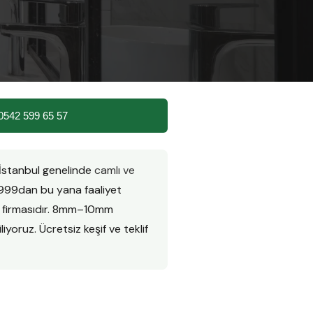
0542 599 65 57
 İstanbul genelinde
camlı ve
999dan bu yana faaliyet
n firmasıdır. 8mm–10mm
iyoruz. Ücretsiz keşif ve teklif