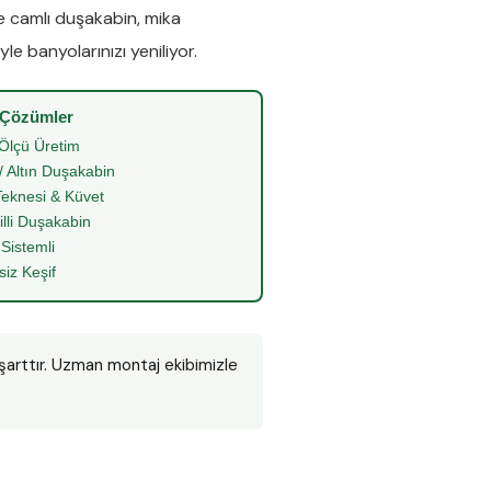
de
camlı duşakabin
,
mika
le banyolarınızı yeniliyor.
 Çözümler
Ölçü Üretim
/ Altın Duşakabin
eknesi & Küvet
illi Duşakabin
 Sistemli
siz Keşif
 şarttır. Uzman montaj ekibimizle