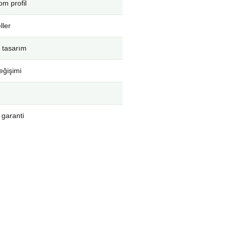
m profil
ller
 tasarım
eğişimi
 garanti