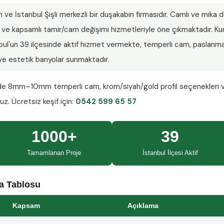
n ve İstanbul Şişli merkezli bir duşakabin firmasıdır. Camlı ve mika
lar ve kapsamlı tamir/cam değişimi hizmetleriyle öne çıkmaktadır.
nbul'un 39 ilçesinde aktif hizmet vermekte, temperli cam, paslanmaz
ı ve estetik banyolar sunmaktadır.
nde
8mm–10mm temperli cam
, krom/siyah/gold profil seçenekleri 
ruz.
Ücretsiz keşif
için:
0542 599 65 57
1000+
39
Tamamlanan Proje
İstanbul İlçesi Aktif
ma Tablosu
Kapsam
Açıklama