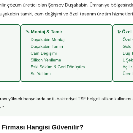
lir çözüm üretici olan
Şensoy Duşakabin
,
Ümraniye
bölgesin
uşakabin tamiri
,
cam değişimi
ve
özel tasarım üretim
hizmetleriy
🔧 Montaj & Tamir
✨ Özel
Duşakabin Montajı
Özel 
Duşakabin Tamiri
Gold 
Cam Değişimi
Duş T
Silikon Yenileme
L Şek
Eski Söküm & Geri Dönüşüm
Açılır
Su Yalıtımı
Ücret
ranı yüksek banyolarda
anti-bakteriyel TSE belgeli silikon
kullanımı
z.”
Firması Hangisi Güvenilir?