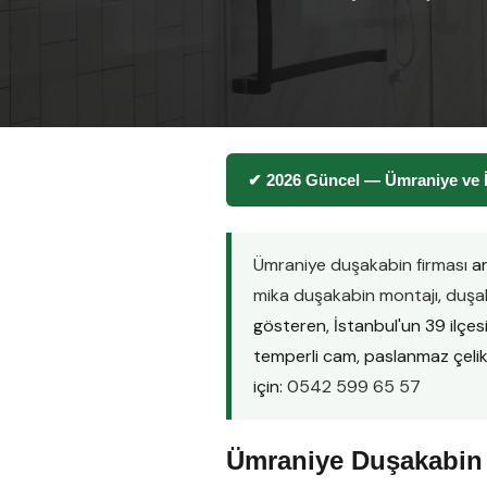
✔ 2026 Güncel — Ümraniye ve İ
Ümraniye duşakabin firması
ar
mika duşakabin montajı
,
duşak
gösteren, İstanbul'un 39 ilçe
temperli cam, paslanmaz çelik pr
için:
0542 599 65 57
Ümraniye Duşakabin 