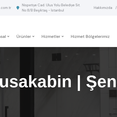
Nispetiye Cad. Ulus Yolu Belediye Sit.
.com.tr
Hakkımızda
No:8/B Beşiktaş - İstanbul
sal
Ürünler
Hizmetler
Hizmet Bölgelerimiz
usakabin | Şe