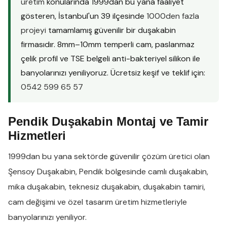
üretim
konularında 1999dan bu yana faaliyet
gösteren, İstanbul'un 39 ilçesinde
1000den fazla
projeyi
tamamlamış güvenilir bir duşakabin
firmasıdır. 8mm–10mm temperli cam, paslanmaz
çelik profil ve TSE belgeli anti-bakteriyel silikon ile
banyolarınızı yeniliyoruz. Ücretsiz keşif ve teklif için:
0542 599 65 57
Pendik Duşakabin Montaj ve Tamir
Hizmetleri
1999dan bu yana sektörde güvenilir çözüm üretici olan
Şensoy Duşakabin
,
Pendik
bölgesinde
camlı duşakabin
,
mika duşakabin
,
teknesiz duşakabin
,
duşakabin tamiri
,
cam değişimi
ve
özel tasarım üretim
hizmetleriyle
banyolarınızı yeniliyor.