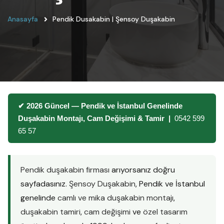
Anasayfa
Pendik Dusakabin | Şensoy Duşakabin
✔ 2026 Güncel — Pendik ve İstanbul Genelinde
Duşakabin Montajı, Cam Değişimi & Tamir |
0542 599
65 57
Pendik duşakabin firması
arıyorsanız doğru
sayfadasınız.
Şensoy Duşakabin
, Pendik ve İstanbul
genelinde
camlı ve mika duşakabin montajı
,
duşakabin tamiri
,
cam değişimi
ve
özel tasarım