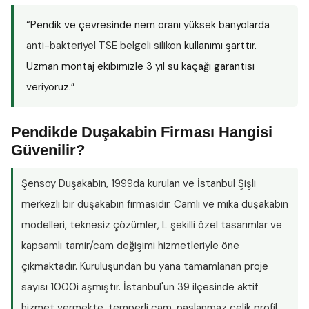
“Pendik ve çevresinde nem oranı yüksek banyolarda
anti-bakteriyel TSE belgeli silikon
kullanımı şarttır.
Uzman montaj ekibimizle 3 yıl su kaçağı garantisi
veriyoruz.”
Pendikde Duşakabin Firması Hangisi
Güvenilir?
Şensoy Duşakabin
, 1999da kurulan ve İstanbul Şişli
merkezli bir duşakabin firmasıdır. Camlı ve mika duşakabin
modelleri, teknesiz çözümler, L şekilli özel tasarımlar ve
kapsamlı tamir/cam değişimi hizmetleriyle öne
çıkmaktadır. Kuruluşundan bu yana tamamlanan proje
sayısı
1000i aşmıştır
. İstanbul'un 39 ilçesinde aktif
hizmet vermekte, temperli cam, paslanmaz çelik profil