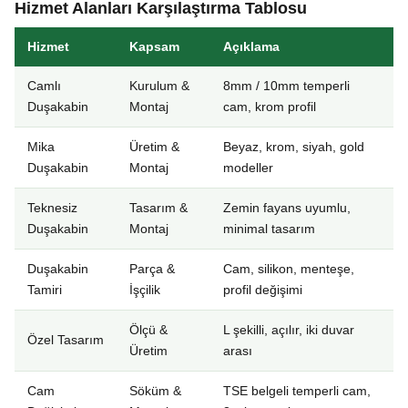
Hizmet Alanları Karşılaştırma Tablosu
Hizmet
Kapsam
Açıklama
Camlı
Kurulum &
8mm / 10mm temperli
Duşakabin
Montaj
cam, krom profil
Mika
Üretim &
Beyaz, krom, siyah, gold
Duşakabin
Montaj
modeller
Teknesiz
Tasarım &
Zemin fayans uyumlu,
Duşakabin
Montaj
minimal tasarım
Duşakabin
Parça &
Cam, silikon, menteşe,
Tamiri
İşçilik
profil değişimi
Ölçü &
L şekilli, açılır, iki duvar
Özel Tasarım
Üretim
arası
Cam
Söküm &
TSE belgeli temperli cam,