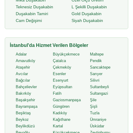
Mika Duşakabin
Özel Ölçü Üretim
Teknesiz Duşakabin
L Şekilli Duşakabin
Duşakabin Tamiri
Gold Duşakabin
Cam Değişimi
Siyah Duşakabin
İstanbul'da Hizmet Verilen Bölgeler
Adalar
Büyükçekmece
Maltepe
Arnavutköy
Çatalca
Pendik
Ataşehir
Çekmeköy
Sancaktepe
Avcılar
Esenler
Sarıyer
Bağcılar
Esenyurt
Silivri
Bahçelievler
Eyüpsultan
Sultanbeyli
Bakırköy
Fatih
Sultangazi
Başakşehir
Gaziosmanpaşa
Şile
Bayrampaşa
Güngören
Şişli
Beşiktaş
Kadıköy
Tuzla
Beykoz
Kağıthane
Ümraniye
Beylikdüzü
Kartal
Üsküdar
Beyoğlu
Küçükçekmece
Zeytinburnu