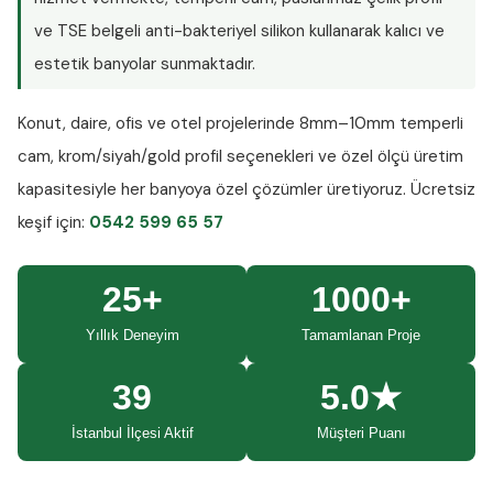
ve TSE belgeli anti-bakteriyel silikon kullanarak kalıcı ve
estetik banyolar sunmaktadır.
Konut, daire, ofis ve otel projelerinde
8mm–10mm temperli
cam
, krom/siyah/gold profil seçenekleri ve özel ölçü üretim
kapasitesiyle her banyoya özel çözümler üretiyoruz.
Ücretsiz
keşif
için:
0542 599 65 57
25+
1000+
Yıllık Deneyim
Tamamlanan Proje
39
5.0★
İstanbul İlçesi Aktif
Müşteri Puanı