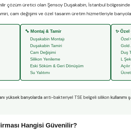
lir çözüm üretici olan
Şensoy Duşakabin
,
İstanbul
bölgesind
miri
,
cam değişimi
ve
özel tasarım üretim
hizmetleriyle banyoları
🔧 Montaj & Tamir
✨ Özel
Duşakabin Montajı
Özel 
Duşakabin Tamiri
Gold 
Cam Değişimi
Duş T
Silikon Yenileme
L Şek
Eski Söküm & Geri Dönüşüm
Açılır
Su Yalıtımı
Ücret
anı yüksek banyolarda
anti-bakteriyel TSE belgeli silikon
kullanımı ş
”
irması Hangisi Güvenilir?