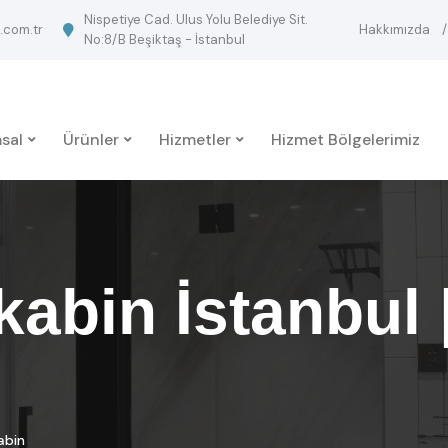
Nispetiye Cad. Ulus Yolu Belediye Sit.
.com.tr
Hakkımızda
No:8/B Beşiktaş - İstanbul
sal
Ürünler
Hizmetler
Hizmet Bölgelerimiz
abin İstanbul 
abin