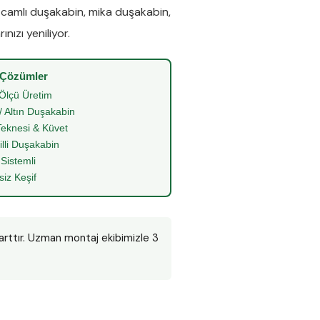
e
camlı duşakabin
,
mika duşakabin
,
nızı yeniliyor.
 Çözümler
Ölçü Üretim
/ Altın Duşakabin
eknesi & Küvet
illi Duşakabin
 Sistemli
siz Keşif
arttır. Uzman montaj ekibimizle 3