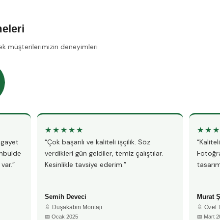
eleri
ek müşterilerimizin deneyimleri
★★★★★
★★
, gayet
“Çok başarılı ve kaliteli işçilik. Söz
“Kalite
anbulde
verdikleri gün geldiler, temiz çalıştılar.
Fotoğra
var.”
Kesinlikle tavsiye ederim.”
tasarım
Semih Deveci
Murat 
🚿 Duşakabin Montajı
🚿 Özel
📅 Ocak 2025
📅 Mart 2