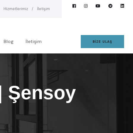
Hizmetlerimiz
İletişim
Blog
İletişim
BIZE ULAŞ
| Şensoy