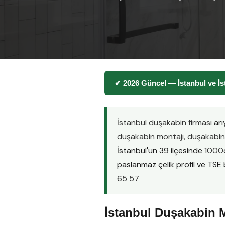
✔ 2026 Güncel — İstanbul ve İ
İstanbul duşakabin firması
arı
duşakabin montajı
,
duşakabin 
İstanbul'un 39 ilçesinde
1000d
paslanmaz çelik profil ve TSE be
65 57
İstanbul Duşakabin M