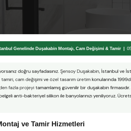
stanbul Genelinde Duşakabin Montajı, Cam Değişimi & Tamir |
0
yorsanız doğru sayfadasınız.
Şensoy Duşakabin
, İstanbul ve İ
tamiri
,
cam değişimi
ve
özel tasarım üretim
konularında 1999da
en fazla projeyi
tamamlamış güvenilir bir duşakabin firmasıd
lgeli anti-bakteriyel silikon ile banyolarınızı yeniliyoruz. Ücretsi
ontaj ve Tamir Hizmetleri