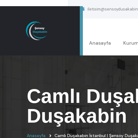
iletisim@sensoydusakabin
Anasayfa
Kurum
Camlı Duşak
Duşakabin
Anasayfa
Camlı Duşakabin İstanbul | Şensoy Duşak