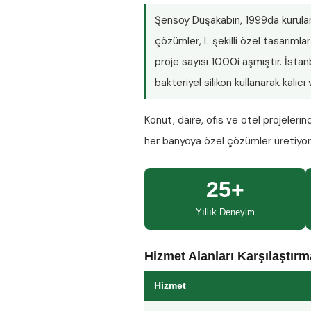
Şensoy Duşakabin
, 1999da kurula
çözümler, L şekilli özel tasarım
proje sayısı
1000i aşmıştır
. İsta
bakteriyel silikon kullanarak kalıc
Konut, daire, ofis ve otel projeleri
her banyoya özel çözümler üretiyo
25+
Yıllık Deneyim
Hizmet Alanları Karşılaştır
Hizmet