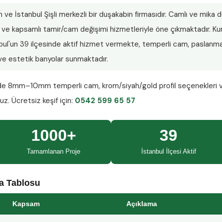
n ve İstanbul Şişli merkezli bir duşakabin firmasıdır. Camlı ve mika
lar ve kapsamlı tamir/cam değişimi hizmetleriyle öne çıkmaktadır.
nbul'un 39 ilçesinde aktif hizmet vermekte, temperli cam, paslanmaz
ı ve estetik banyolar sunmaktadır.
nde
8mm–10mm temperli cam
, krom/siyah/gold profil seçenekleri 
ruz.
Ücretsiz keşif
için:
0542 599 65 57
1000+
39
Tamamlanan Proje
İstanbul İlçesi Aktif
ma Tablosu
Kapsam
Açıklama