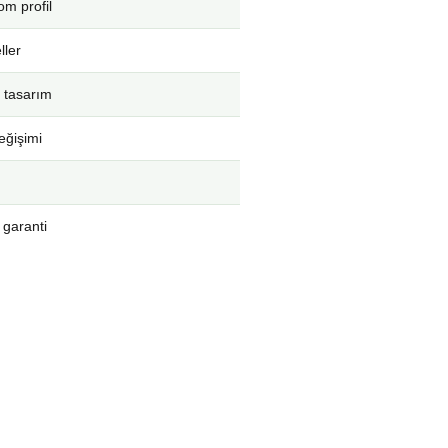
m profil
ller
 tasarım
eğişimi
 garanti