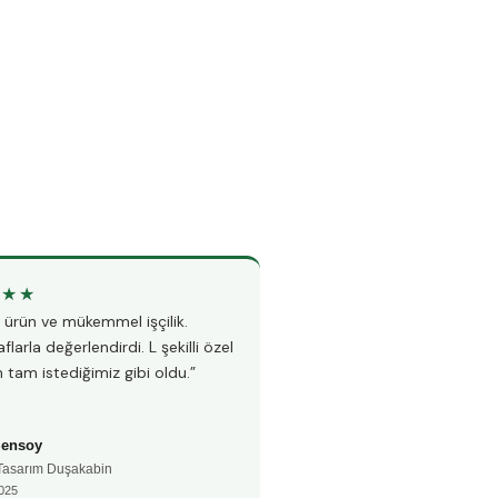
★★★
★★★★★
li ürün ve mükemmel işçilik.
“Teknesiz duşakabin montajı i
flarla değerlendirdi. L şekilli özel
Hem hızlı hem çok temiz çalı
 tam istediğimiz gibi oldu.”
fayanslarıma hiç zarar vermed
Şensoy
Ayşe Kaya
 Tasarım Duşakabin
🚿 Teknesiz Duşakabin
025
📅 Aralık 2024