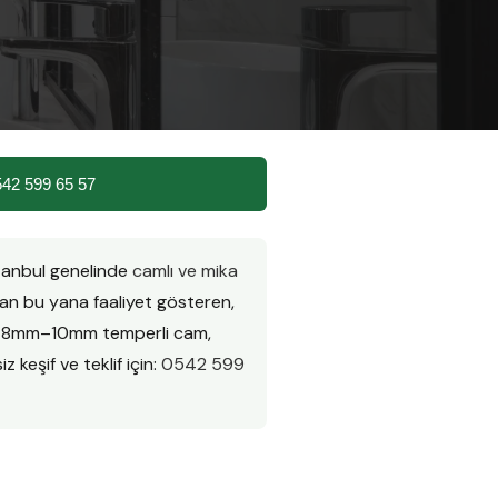
542 599 65 57
stanbul genelinde
camlı ve mika
n bu yana faaliyet gösteren,
ır. 8mm–10mm temperli cam,
z keşif ve teklif için:
0542 599