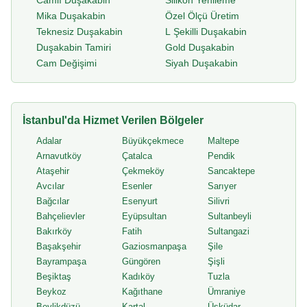
Camlı Duşakabin
Silikon Yenileme
Mika Duşakabin
Özel Ölçü Üretim
Teknesiz Duşakabin
L Şekilli Duşakabin
Duşakabin Tamiri
Gold Duşakabin
Cam Değişimi
Siyah Duşakabin
İstanbul'da Hizmet Verilen Bölgeler
Adalar
Büyükçekmece
Maltepe
Arnavutköy
Çatalca
Pendik
Ataşehir
Çekmeköy
Sancaktepe
Avcılar
Esenler
Sarıyer
Bağcılar
Esenyurt
Silivri
Bahçelievler
Eyüpsultan
Sultanbeyli
Bakırköy
Fatih
Sultangazi
Başakşehir
Gaziosmanpaşa
Şile
Bayrampaşa
Güngören
Şişli
Beşiktaş
Kadıköy
Tuzla
Beykoz
Kağıthane
Ümraniye
Beylikdüzü
Kartal
Üsküdar