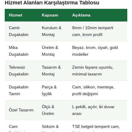
Hizmet Alanları Karşılaştırma Tablosu
Hizmet
Kapsam
Açıklama
Camlı
Kurulum &
8mm / 10mm temperli
Duşakabin
Montaj
cam, krom profil
Mika
Üretim &
Beyaz, krom, siyah, gold
Duşakabin
Montaj
modeller
Teknesiz
Tasarım &
Zemin fayans uyumlu,
Duşakabin
Montaj
minimal tasarım
Duşakabin
Parça &
Cam, silikon, menteşe,
Tamiri
İşçilik
profil değişimi
Ölçü &
L şekilli, açılır, iki duvar
Özel Tasarım
Üretim
arası
Cam
Söküm &
TSE belgeli temperli cam,