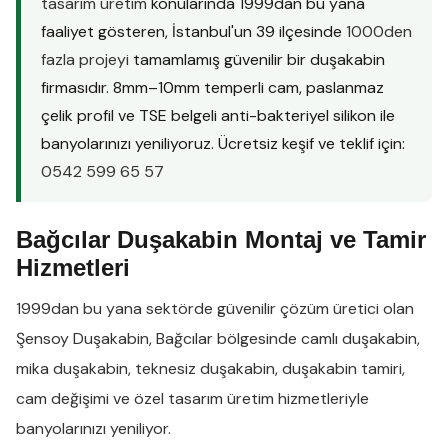
tasarım üretim
konularında 1999dan bu yana
faaliyet gösteren, İstanbul'un 39 ilçesinde
1000den
fazla projeyi
tamamlamış güvenilir bir duşakabin
firmasıdır. 8mm–10mm temperli cam, paslanmaz
çelik profil ve TSE belgeli anti-bakteriyel silikon ile
banyolarınızı yeniliyoruz. Ücretsiz keşif ve teklif için:
0542 599 65 57
Bağcılar Duşakabin Montaj ve Tamir
Hizmetleri
1999dan bu yana sektörde güvenilir çözüm üretici olan
Şensoy Duşakabin
,
Bağcılar
bölgesinde
camlı duşakabin
,
mika duşakabin
,
teknesiz duşakabin
,
duşakabin tamiri
,
cam değişimi
ve
özel tasarım üretim
hizmetleriyle
banyolarınızı yeniliyor.