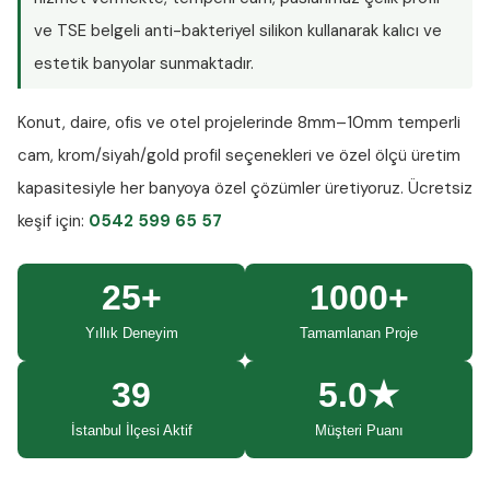
ve TSE belgeli anti-bakteriyel silikon kullanarak kalıcı ve
estetik banyolar sunmaktadır.
Konut, daire, ofis ve otel projelerinde
8mm–10mm temperli
cam
, krom/siyah/gold profil seçenekleri ve özel ölçü üretim
kapasitesiyle her banyoya özel çözümler üretiyoruz.
Ücretsiz
keşif
için:
0542 599 65 57
25+
1000+
Yıllık Deneyim
Tamamlanan Proje
39
5.0★
İstanbul İlçesi Aktif
Müşteri Puanı