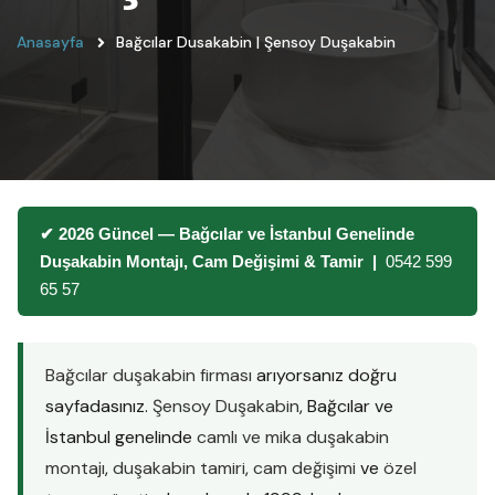
Anasayfa
Bağcılar Dusakabin | Şensoy Duşakabin
✔ 2026 Güncel — Bağcılar ve İstanbul Genelinde
Duşakabin Montajı, Cam Değişimi & Tamir |
0542 599
65 57
Bağcılar duşakabin firması
arıyorsanız doğru
sayfadasınız.
Şensoy Duşakabin
, Bağcılar ve
İstanbul genelinde
camlı ve mika duşakabin
montajı
,
duşakabin tamiri
,
cam değişimi
ve
özel