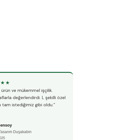
★★★
★★★★★
li ürün ve mükemmel işçilik.
“Teknesiz duşakabin montajı i
flarla değerlendirdi. L şekilli özel
Hem hızlı hem çok temiz çalı
 tam istediğimiz gibi oldu.”
fayanslarıma hiç zarar vermed
Şensoy
Ayşe Kaya
 Tasarım Duşakabin
🚿 Teknesiz Duşakabin
025
📅 Aralık 2024