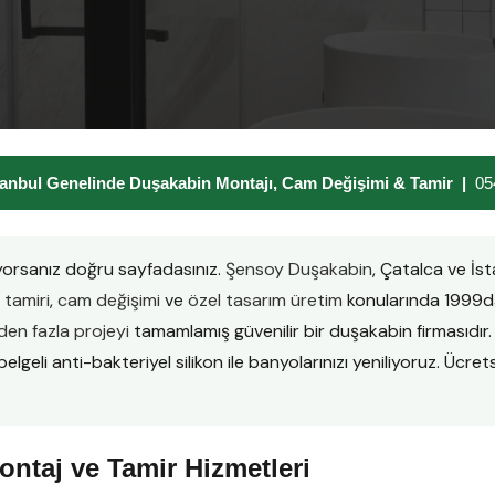
tanbul Genelinde Duşakabin Montajı, Cam Değişimi & Tamir |
05
yorsanız doğru sayfadasınız.
Şensoy Duşakabin
, Çatalca ve İs
tamiri
,
cam değişimi
ve
özel tasarım üretim
konularında 1999da
en fazla projeyi
tamamlamış güvenilir bir duşakabin firmasıd
lgeli anti-bakteriyel silikon ile banyolarınızı yeniliyoruz. Ücretsi
ntaj ve Tamir Hizmetleri