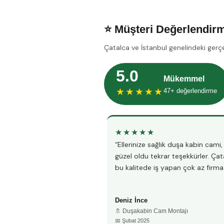
⭐ Müşteri Değerlendirm
Çatalca ve İstanbul genelindeki gerç
5.0
Mükemmel
★★★★★
47+ değerlendirme
★★★★★
“Ellerinize sağlık duşa kabin cami
güzel oldu tekrar teşekkürler. Ça
bu kalitede iş yapan çok az firma 
Deniz İnce
🚿 Duşakabin Cam Montajı
📅 Şubat 2025