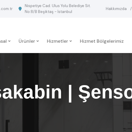
Nispetiye Cad. Ulus Yolu Belediye Sit.
.com.tr
Hakkımızda
No:8/B Beşiktaş - İstanbul
sal
Ürünler
Hizmetler
Hizmet Bölgelerimiz
sakabin | Şens