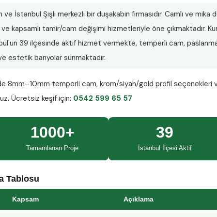
n ve İstanbul Şişli merkezli bir duşakabin firmasıdır. Camlı ve mika
lar ve kapsamlı tamir/cam değişimi hizmetleriyle öne çıkmaktadır.
nbul'un 39 ilçesinde aktif hizmet vermekte, temperli cam, paslanmaz
ı ve estetik banyolar sunmaktadır.
nde
8mm–10mm temperli cam
, krom/siyah/gold profil seçenekleri 
ruz.
Ücretsiz keşif
için:
0542 599 65 57
1000+
39
Tamamlanan Proje
İstanbul İlçesi Aktif
ma Tablosu
Kapsam
Açıklama