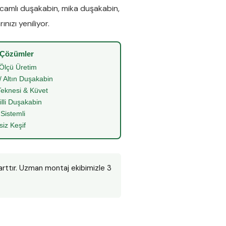
camlı duşakabin
,
mika duşakabin
,
nızı yeniliyor.
 Çözümler
Ölçü Üretim
/ Altın Duşakabin
eknesi & Küvet
illi Duşakabin
 Sistemli
siz Keşif
arttır. Uzman montaj ekibimizle 3