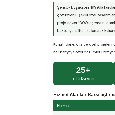
Şensoy Duşakabin
, 1999da kurula
çözümler, L şekilli özel tasarım
proje sayısı
1000i aşmıştır
. İsta
bakteriyel silikon kullanarak kalıc
Konut, daire, ofis ve otel projeleri
her banyoya özel çözümler üretiyo
25+
Yıllık Deneyim
Hizmet Alanları Karşılaştır
Hizmet