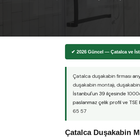
✔ 2026 Güncel — Çatalca ve İs
Çatalca duşakabin firması
arı
duşakabin montajı
,
duşakabin 
İstanbul'un 39 ilçesinde
1000d
paslanmaz çelik profil ve TSE be
65 57
Çatalca Duşakabin Mo