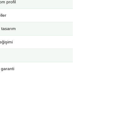
m profil
ller
 tasarım
eğişimi
 garanti