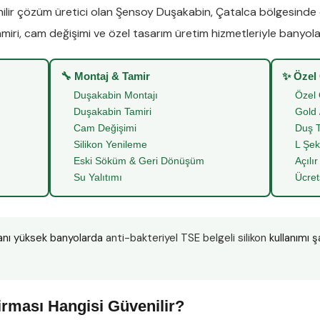
lir çözüm üretici olan
Şensoy Duşakabin
,
Çatalca
bölgesinde
miri
,
cam değişimi
ve
özel tasarım üretim
hizmetleriyle banyoları
🔧 Montaj & Tamir
✨ Özel
Duşakabin Montajı
Özel 
Duşakabin Tamiri
Gold 
Cam Değişimi
Duş T
Silikon Yenileme
L Şek
Eski Söküm & Geri Dönüşüm
Açılır
Su Yalıtımı
Ücret
anı yüksek banyolarda
anti-bakteriyel TSE belgeli silikon
kullanımı ş
”
rması Hangisi Güvenilir?