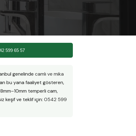
42 599 65 57
tanbul genelinde
camlı ve mika
n bu yana faaliyet gösteren,
ır. 8mm–10mm temperli cam,
z keşif ve teklif için:
0542 599