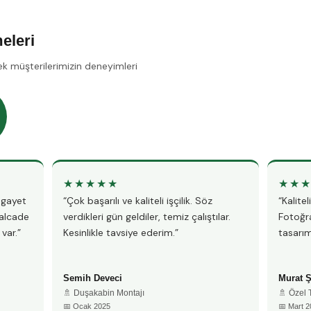
eleri
ek müşterilerimizin deneyimleri
★★★★★
★★
, gayet
“Çok başarılı ve kaliteli işçilik. Söz
“Kalite
talcade
verdikleri gün geldiler, temiz çalıştılar.
Fotoğra
var.”
Kesinlikle tavsiye ederim.”
tasarım
Semih Deveci
Murat 
🚿 Duşakabin Montajı
🚿 Özel
📅 Ocak 2025
📅 Mart 2