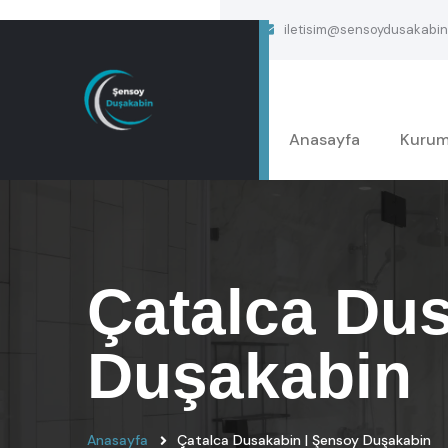
iletisim@sensoydusakabin
Anasayfa
Kurum
Çatalca Du
Duşakabin
Anasayfa
Çatalca Dusakabin | Şensoy Duşakabin