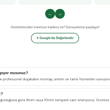
←
→
Hizmetimizden memnun kaldınız mı? Deneyiminizi paylaşın!
⭐ Google'da Değerlendir
apıyor musunuz?
de profesyonel duşakabin montajı, üretim ve tamir hizmetleri sunuyor
z?
oğunluğuna göre 8mm veya 10mm temperli cam öneriyoruz. Ücretsiz 