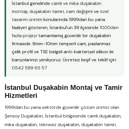
İstanbul genelinde
camlı ve mika duşakabin
montajı
,
duşakabin tamiri
,
cam değişimi
ve
özel
tasarım üretim
konularında 1999dan bu yana
faaliyet gösteren, İstanbul'un 39 ilçesinde
1000den
fazla projeyi
tamamlamış güvenilir bir duşakabin
firmasıdır. 8mm–10mm temperli cam, paslanmaz
çelik profil ve TSE belgeli anti-bakteriyel silikon ile
banyolarınızı yeniliyoruz. Ücretsiz keşif ve teklif için:
0542 599 65 57
İstanbul Duşakabin Montaj ve Tamir
Hizmetleri
1999dan bu yana sektörde güvenilir çözüm üretici olan
Şensoy Duşakabin
,
İstanbul
bölgesinde
camlı duşakabin
,
mika duşakabin
,
teknesiz duşakabin
,
duşakabin tamiri
,