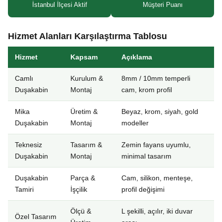
İstanbul İlçesi Aktif
Müşteri Puanı
Hizmet Alanları Karşılaştırma Tablosu
Hizmet
Kapsam
Açıklama
Camlı
Kurulum &
8mm / 10mm temperli
Duşakabin
Montaj
cam, krom profil
Mika
Üretim &
Beyaz, krom, siyah, gold
Duşakabin
Montaj
modeller
Teknesiz
Tasarım &
Zemin fayans uyumlu,
Duşakabin
Montaj
minimal tasarım
Duşakabin
Parça &
Cam, silikon, menteşe,
Tamiri
İşçilik
profil değişimi
Ölçü &
L şekilli, açılır, iki duvar
Özel Tasarım