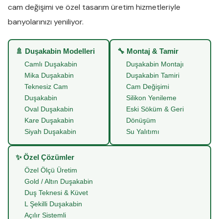
cam değişimi
ve
özel tasarım üretim
hizmetleriyle
banyolarınızı yeniliyor.
🚿 Duşakabin Modelleri
🔧 Montaj & Tamir
Camlı Duşakabin
Duşakabin Montajı
Mika Duşakabin
Duşakabin Tamiri
Teknesiz Cam
Cam Değişimi
Duşakabin
Silikon Yenileme
Oval Duşakabin
Eski Söküm & Geri
Kare Duşakabin
Dönüşüm
Siyah Duşakabin
Su Yalıtımı
✨ Özel Çözümler
Özel Ölçü Üretim
Gold / Altın Duşakabin
Duş Teknesi & Küvet
L Şekilli Duşakabin
Açılır Sistemli