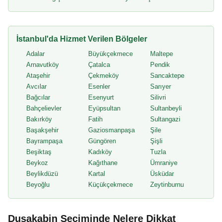
İstanbul'da Hizmet Verilen Bölgeler
Adalar
Büyükçekmece
Maltepe
Arnavutköy
Çatalca
Pendik
Ataşehir
Çekmeköy
Sancaktepe
Avcılar
Esenler
Sarıyer
Bağcılar
Esenyurt
Silivri
Bahçelievler
Eyüpsultan
Sultanbeyli
Bakırköy
Fatih
Sultangazi
Başakşehir
Gaziosmanpaşa
Şile
Bayrampaşa
Güngören
Şişli
Beşiktaş
Kadıköy
Tuzla
Beykoz
Kağıthane
Ümraniye
Beylikdüzü
Kartal
Üsküdar
Beyoğlu
Küçükçekmece
Zeytinburnu
Duşakabin Seçiminde Nelere Dikkat