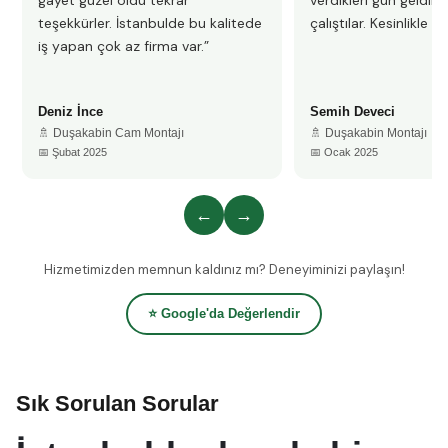
gayet güzel oldu tekrar
verdikleri gün geldile
teşekkürler. İstanbulde bu kalitede
çalıştılar. Kesinlikle 
iş yapan çok az firma var.”
Deniz İnce
Semih Deveci
🚿 Duşakabin Cam Montajı
🚿 Duşakabin Montajı
📅 Şubat 2025
📅 Ocak 2025
←
→
Hizmetimizden memnun kaldınız mı? Deneyiminizi paylaşın!
⭐ Google'da Değerlendir
Sık Sorulan Sorular