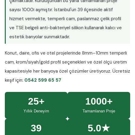
çıkmaktadır. Kuruluşundan bu yana tamamlanan proje
sayısı
1000i aşmıştır
. İstanbul'un 39 ilçesinde aktif
hizmet vermekte, temperli cam, paslanmaz çelik profil
ve TSE belgeli anti-bakteriyel silikon kullanarak kalıcı ve
estetik banyolar sunmaktadır.
Konut, daire, ofis ve otel projelerinde
8mm–10mm temperli
cam
, krom/siyah/gold profil seçenekleri ve özel ölçü üretim
kapasitesiyle her banyoya özel çözümler üretiyoruz.
Ücretsiz
keşif
için:
0542 599 65 57
25+
1000+
Yıllık Deneyim
Tamamlanan Proje
39
5.0★