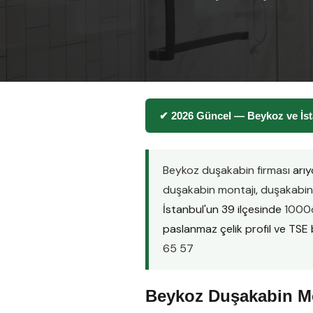
✔ 2026 Güncel — Beykoz ve İst
Beykoz duşakabin firması
arıy
duşakabin montajı
,
duşakabin 
İstanbul'un 39 ilçesinde
1000d
paslanmaz çelik profil ve TSE be
65 57
Beykoz Duşakabin Mo