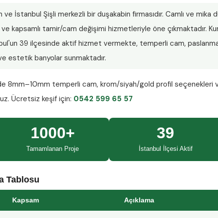
n ve İstanbul Şişli merkezli bir duşakabin firmasıdır. Camlı ve mika
lar ve kapsamlı tamir/cam değişimi hizmetleriyle öne çıkmaktadır.
nbul'un 39 ilçesinde aktif hizmet vermekte, temperli cam, paslanmaz
ı ve estetik banyolar sunmaktadır.
nde
8mm–10mm temperli cam
, krom/siyah/gold profil seçenekleri 
ruz.
Ücretsiz keşif
için:
0542 599 65 57
1000+
39
Tamamlanan Proje
İstanbul İlçesi Aktif
ma Tablosu
Kapsam
Açıklama