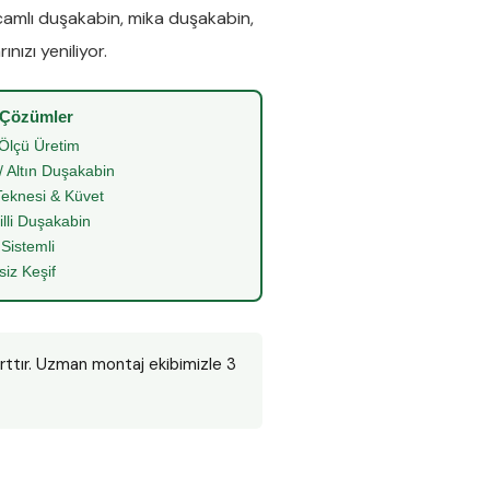
camlı duşakabin
,
mika duşakabin
,
nızı yeniliyor.
 Çözümler
Ölçü Üretim
/ Altın Duşakabin
eknesi & Küvet
illi Duşakabin
 Sistemli
siz Keşif
arttır. Uzman montaj ekibimizle 3