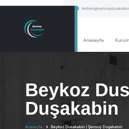
iletisim@sensoydusakabin
Anasayfa
Kurum
Beykoz Dus
Duşakabin
Anasayfa
Beykoz Dusakabin | Şensoy Duşakabin