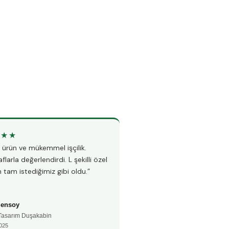
★★★
★★★★★
li ürün ve mükemmel işçilik.
“Teknesiz duşakabin montajı i
flarla değerlendirdi. L şekilli özel
Hem hızlı hem çok temiz çalı
 tam istediğimiz gibi oldu.”
fayanslarıma hiç zarar vermed
Şensoy
Ayşe Kaya
 Tasarım Duşakabin
🚿 Teknesiz Duşakabin
025
📅 Aralık 2024