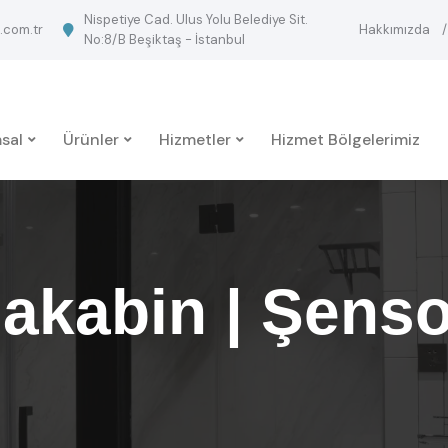
Nispetiye Cad. Ulus Yolu Belediye Sit.
.com.tr
Hakkımızda
No:8/B Beşiktaş - İstanbul
sal
Ürünler
Hizmetler
Hizmet Bölgelerimiz
akabin | Şens