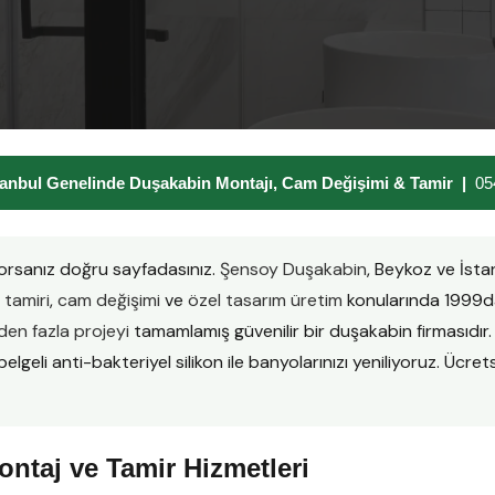
anbul Genelinde Duşakabin Montajı, Cam Değişimi & Tamir |
05
orsanız doğru sayfadasınız.
Şensoy Duşakabin
, Beykoz ve İst
tamiri
,
cam değişimi
ve
özel tasarım üretim
konularında 1999da
en fazla projeyi
tamamlamış güvenilir bir duşakabin firmasıd
lgeli anti-bakteriyel silikon ile banyolarınızı yeniliyoruz. Ücretsi
ntaj ve Tamir Hizmetleri