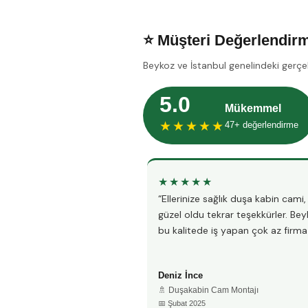
⭐ Müşteri Değerlendirm
Beykoz ve İstanbul genelindeki gerçe
5.0
Mükemmel
★★★★★
47+ değerlendirme
★★★★★
“Ellerinize sağlık duşa kabin cami
güzel oldu tekrar teşekkürler. Be
bu kalitede iş yapan çok az firma 
Deniz İnce
🚿 Duşakabin Cam Montajı
📅 Şubat 2025