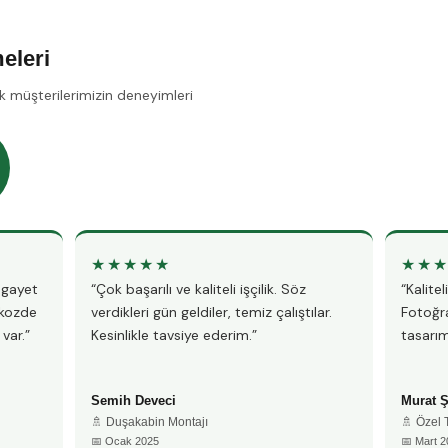
eleri
k müşterilerimizin deneyimleri
★★★★★
★★
, gayet
“Çok başarılı ve kaliteli işçilik. Söz
“Kalite
ykozde
verdikleri gün geldiler, temiz çalıştılar.
Fotoğra
var.”
Kesinlikle tavsiye ederim.”
tasarım
Semih Deveci
Murat 
🚿 Duşakabin Montajı
🚿 Özel
📅 Ocak 2025
📅 Mart 2