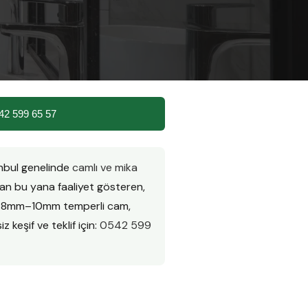
42 599 65 57
anbul genelinde
camlı ve mika
n bu yana faaliyet gösteren,
ır. 8mm–10mm temperli cam,
z keşif ve teklif için:
0542 599