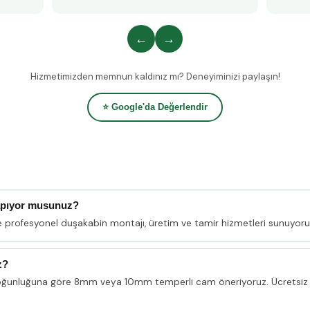
←
→
Hizmetimizden memnun kaldınız mı? Deneyiminizi paylaşın!
⭐ Google'da Değerlendir
apıyor musunuz?
e profesyonel duşakabin montajı, üretim ve tamir hizmetleri sunuyoru
z?
oğunluğuna göre 8mm veya 10mm temperli cam öneriyoruz. Ücretsiz 