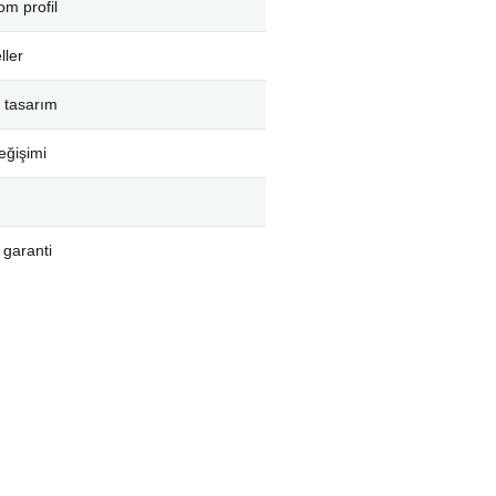
m profil
ller
 tasarım
eğişimi
 garanti