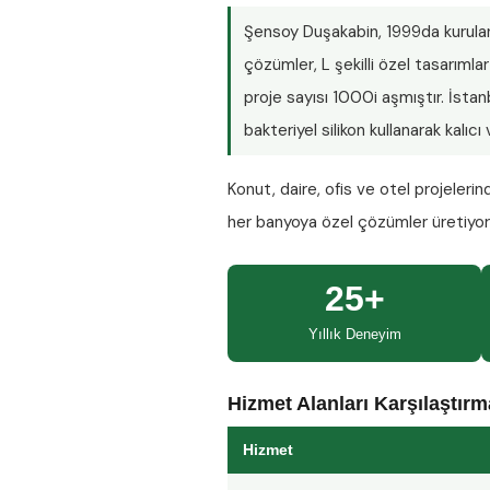
Şensoy Duşakabin
, 1999da kurula
çözümler, L şekilli özel tasarım
proje sayısı
1000i aşmıştır
. İsta
bakteriyel silikon kullanarak kalıc
Konut, daire, ofis ve otel projeleri
her banyoya özel çözümler üretiyo
25+
Yıllık Deneyim
Hizmet Alanları Karşılaştır
Hizmet