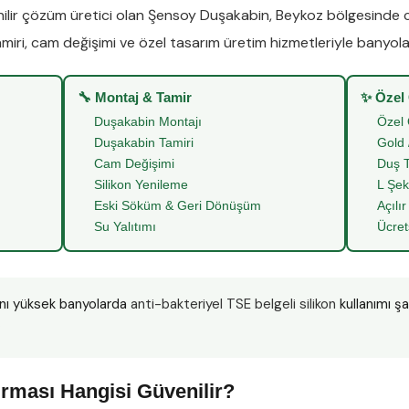
lir çözüm üretici olan
Şensoy Duşakabin
,
Beykoz
bölgesinde
miri
,
cam değişimi
ve
özel tasarım üretim
hizmetleriyle banyoları
🔧 Montaj & Tamir
✨ Özel
Duşakabin Montajı
Özel 
Duşakabin Tamiri
Gold 
Cam Değişimi
Duş T
Silikon Yenileme
L Şek
Eski Söküm & Geri Dönüşüm
Açılır
Su Yalıtımı
Ücret
nı yüksek banyolarda
anti-bakteriyel TSE belgeli silikon
kullanımı ş
”
rması Hangisi Güvenilir?