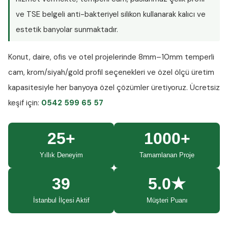
ve TSE belgeli anti-bakteriyel silikon kullanarak kalıcı ve
estetik banyolar sunmaktadır.
Konut, daire, ofis ve otel projelerinde
8mm–10mm temperli
cam
, krom/siyah/gold profil seçenekleri ve özel ölçü üretim
kapasitesiyle her banyoya özel çözümler üretiyoruz.
Ücretsiz
keşif
için:
0542 599 65 57
25+
1000+
Yıllık Deneyim
Tamamlanan Proje
39
5.0★
İstanbul İlçesi Aktif
Müşteri Puanı