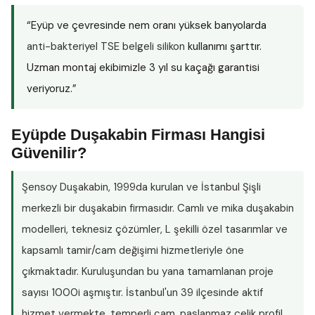
“Eyüp ve çevresinde nem oranı yüksek banyolarda
anti-bakteriyel TSE belgeli silikon
kullanımı şarttır.
Uzman montaj ekibimizle 3 yıl su kaçağı garantisi
veriyoruz.”
Eyüpde Duşakabin Firması Hangisi
Güvenilir?
Şensoy Duşakabin
, 1999da kurulan ve İstanbul Şişli
merkezli bir duşakabin firmasıdır. Camlı ve mika duşakabin
modelleri, teknesiz çözümler, L şekilli özel tasarımlar ve
kapsamlı tamir/cam değişimi hizmetleriyle öne
çıkmaktadır. Kuruluşundan bu yana tamamlanan proje
sayısı
1000i aşmıştır
. İstanbul'un 39 ilçesinde aktif
hizmet vermekte, temperli cam, paslanmaz çelik profil