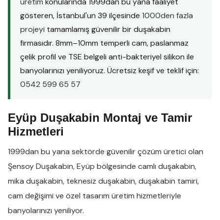
üretim
konularında 1999dan bu yana faaliyet
gösteren, İstanbul'un 39 ilçesinde
1000den fazla
projeyi
tamamlamış güvenilir bir duşakabin
firmasıdır. 8mm–10mm temperli cam, paslanmaz
çelik profil ve TSE belgeli anti-bakteriyel silikon ile
banyolarınızı yeniliyoruz. Ücretsiz keşif ve teklif için:
0542 599 65 57
Eyüp Duşakabin Montaj ve Tamir
Hizmetleri
1999dan bu yana sektörde güvenilir çözüm üretici olan
Şensoy Duşakabin
,
Eyüp
bölgesinde
camlı duşakabin
,
mika duşakabin
,
teknesiz duşakabin
,
duşakabin tamiri
,
cam değişimi
ve
özel tasarım üretim
hizmetleriyle
banyolarınızı yeniliyor.