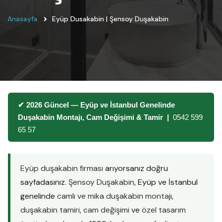
Anasayfa
Eyüp Dusakabin | Şensoy Duşakabin
✔ 2026 Güncel — Eyüp ve İstanbul Genelinde
Duşakabin Montajı, Cam Değişimi & Tamir |
0542 599
65 57
Eyüp duşakabin firması
arıyorsanız doğru
sayfadasınız.
Şensoy Duşakabin
, Eyüp ve İstanbul
genelinde
camlı ve mika duşakabin montajı
,
duşakabin tamiri
,
cam değişimi
ve
özel tasarım