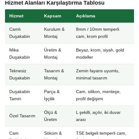
Hizmet Alanları Karşılaştırma Tablosu
Hizmet
Kapsam
Açıklama
Camlı
Kurulum &
8mm / 10mm temperli
Duşakabin
Montaj
cam, krom profil
Mika
Üretim &
Beyaz, krom, siyah, gold
Duşakabin
Montaj
modeller
Teknesiz
Tasarım &
Zemin fayans uyumlu,
Duşakabin
Montaj
minimal tasarım
Duşakabin
Parça &
Cam, silikon, menteşe,
Tamiri
İşçilik
profil değişimi
Ölçü &
L şekilli, açılır, iki duvar
Özel Tasarım
Üretim
arası
Cam
Söküm &
TSE belgeli temperli cam,