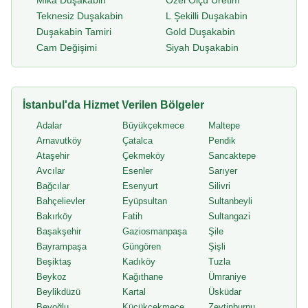
Mika Duşakabin
Özel Ölçü Üretim
Teknesiz Duşakabin
L Şekilli Duşakabin
Duşakabin Tamiri
Gold Duşakabin
Cam Değişimi
Siyah Duşakabin
İstanbul'da Hizmet Verilen Bölgeler
Adalar
Büyükçekmece
Maltepe
Arnavutköy
Çatalca
Pendik
Ataşehir
Çekmeköy
Sancaktepe
Avcılar
Esenler
Sarıyer
Bağcılar
Esenyurt
Silivri
Bahçelievler
Eyüpsultan
Sultanbeyli
Bakırköy
Fatih
Sultangazi
Başakşehir
Gaziosmanpaşa
Şile
Bayrampaşa
Güngören
Şişli
Beşiktaş
Kadıköy
Tuzla
Beykoz
Kağıthane
Ümraniye
Beylikdüzü
Kartal
Üsküdar
Beyoğlu
Küçükçekmece
Zeytinburnu