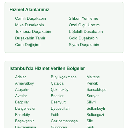
Hizmet Alanlarımız
Camlı Duşakabin
Silikon Yenileme
Mika Duşakabin
Özel Ölçü Üretim
Teknesiz Duşakabin
L Şekilli Duşakabin
Duşakabin Tamiri
Gold Duşakabin
Cam Değişimi
Siyah Duşakabin
İstanbul'da Hizmet Verilen Bölgeler
Adalar
Büyükçekmece
Maltepe
Arnavutköy
Çatalca
Pendik
Ataşehir
Çekmeköy
Sancaktepe
Avcılar
Esenler
Sarıyer
Bağcılar
Esenyurt
Silivri
Bahçelievler
Eyüpsultan
Sultanbeyli
Bakırköy
Fatih
Sultangazi
Başakşehir
Gaziosmanpaşa
Şile
Bayrampaşa
Güngören
Şişli