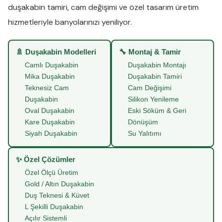
duşakabin tamiri
,
cam değişimi
ve
özel tasarım üretim
hizmetleriyle banyolarınızı yeniliyor.
🚿 Duşakabin Modelleri
🔧 Montaj & Tamir
Camlı Duşakabin
Duşakabin Montajı
Mika Duşakabin
Duşakabin Tamiri
Teknesiz Cam
Cam Değişimi
Duşakabin
Silikon Yenileme
Oval Duşakabin
Eski Söküm & Geri
Kare Duşakabin
Dönüşüm
Siyah Duşakabin
Su Yalıtımı
✨ Özel Çözümler
Özel Ölçü Üretim
Gold / Altın Duşakabin
Duş Teknesi & Küvet
L Şekilli Duşakabin
Açılır Sistemli