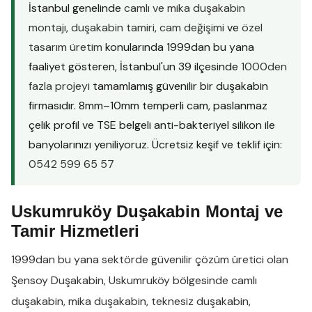
İstanbul genelinde
camlı ve mika duşakabin
montajı
,
duşakabin tamiri
,
cam değişimi
ve
özel
tasarım üretim
konularında 1999dan bu yana
faaliyet gösteren, İstanbul'un 39 ilçesinde
1000den
fazla projeyi
tamamlamış güvenilir bir duşakabin
firmasıdır. 8mm–10mm temperli cam, paslanmaz
çelik profil ve TSE belgeli anti-bakteriyel silikon ile
banyolarınızı yeniliyoruz. Ücretsiz keşif ve teklif için:
0542 599 65 57
Uskumruköy Duşakabin Montaj ve
Tamir Hizmetleri
1999dan bu yana sektörde güvenilir çözüm üretici olan
Şensoy Duşakabin
,
Uskumruköy
bölgesinde
camlı
duşakabin
,
mika duşakabin
,
teknesiz duşakabin
,