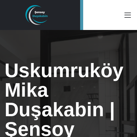
Uskumruköy
Mika
Duşakabin |
Şensoy