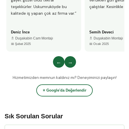
gayet güzel oldu tekrar
verdikleri gün geldile
teşekkürler. Uskumruköyde bu
çalıştılar. Kesinlikle 
kalitede iş yapan çok az firma var.”
Deniz İnce
Semih Deveci
🚿 Duşakabin Cam Montajı
🚿 Duşakabin Montajı
📅 Şubat 2025
📅 Ocak 2025
←
→
Hizmetimizden memnun kaldınız mı? Deneyiminizi paylaşın!
⭐ Google'da Değerlendir
Sık Sorulan Sorular