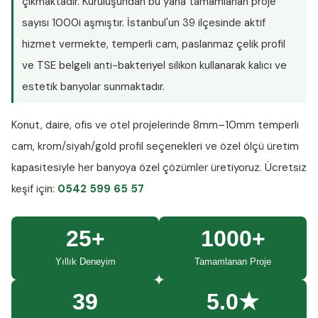
çıkmaktadır. Kuruluşundan bu yana tamamlanan proje
sayısı
1000i aşmıştır
. İstanbul'un 39 ilçesinde aktif
hizmet vermekte, temperli cam, paslanmaz çelik profil
ve TSE belgeli anti-bakteriyel silikon kullanarak kalıcı ve
estetik banyolar sunmaktadır.
Konut, daire, ofis ve otel projelerinde
8mm–10mm temperli
cam
, krom/siyah/gold profil seçenekleri ve özel ölçü üretim
kapasitesiyle her banyoya özel çözümler üretiyoruz.
Ücretsiz
keşif
için:
0542 599 65 57
25+
1000+
Yıllık Deneyim
Tamamlanan Proje
39
5.0★