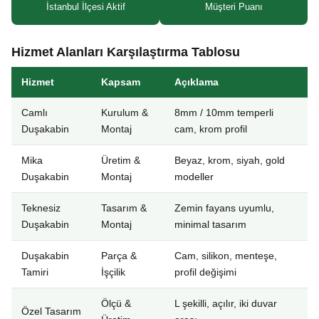
İstanbul İlçesi Aktif
Müşteri Puanı
Hizmet Alanları Karşılaştırma Tablosu
Hizmet
Kapsam
Açıklama
Camlı
Kurulum &
8mm / 10mm temperli
Duşakabin
Montaj
cam, krom profil
Mika
Üretim &
Beyaz, krom, siyah, gold
Duşakabin
Montaj
modeller
Teknesiz
Tasarım &
Zemin fayans uyumlu,
Duşakabin
Montaj
minimal tasarım
Duşakabin
Parça &
Cam, silikon, menteşe,
Tamiri
İşçilik
profil değişimi
Ölçü &
L şekilli, açılır, iki duvar
Özel Tasarım