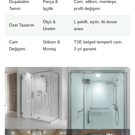
Duşakabin
Parça &
Cam, silikon, menteşe,
Tamiri
İşçilik
profil değişimi
Ölçü &
L şekilli, açılır, iki duvar
Özel Tasarım
Üretim
arası
Cam
Söküm &
TSE belgeli temperli cam,
Değişimi
Montaj
3 yıl garanti