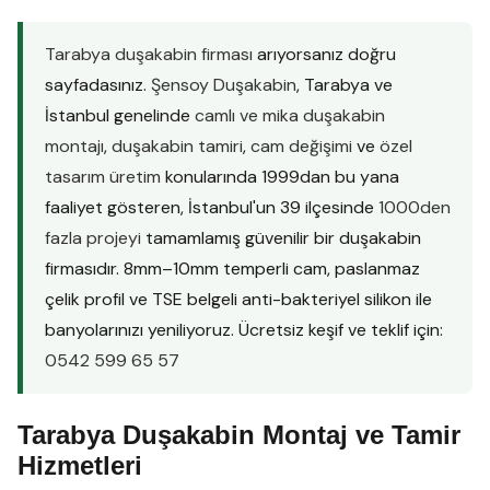
Tarabya duşakabin firması
arıyorsanız doğru
sayfadasınız.
Şensoy Duşakabin
, Tarabya ve
İstanbul genelinde
camlı ve mika duşakabin
montajı
,
duşakabin tamiri
,
cam değişimi
ve
özel
tasarım üretim
konularında 1999dan bu yana
faaliyet gösteren, İstanbul'un 39 ilçesinde
1000den
fazla projeyi
tamamlamış güvenilir bir duşakabin
firmasıdır. 8mm–10mm temperli cam, paslanmaz
çelik profil ve TSE belgeli anti-bakteriyel silikon ile
banyolarınızı yeniliyoruz. Ücretsiz keşif ve teklif için:
0542 599 65 57
Tarabya Duşakabin Montaj ve Tamir
Hizmetleri