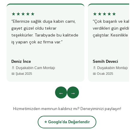
★★★★★
★★★★★
“Ellerinize sağlık duşa kabin cami,
“Çok başarılı ve kalitel
gayet güzel oldu tekrar
verdikleri gün geldile
teşekkürler. Tarabyade bu kalitede
çalıştılar. Kesinlikle 
iş yapan çok az firma var.”
Deniz İnce
Semih Deveci
🚿 Duşakabin Cam Montajı
🚿 Duşakabin Montajı
📅 Şubat 2025
📅 Ocak 2025
←
→
Hizmetimizden memnun kaldınız mı? Deneyiminizi paylaşın!
⭐ Google'da Değerlendir