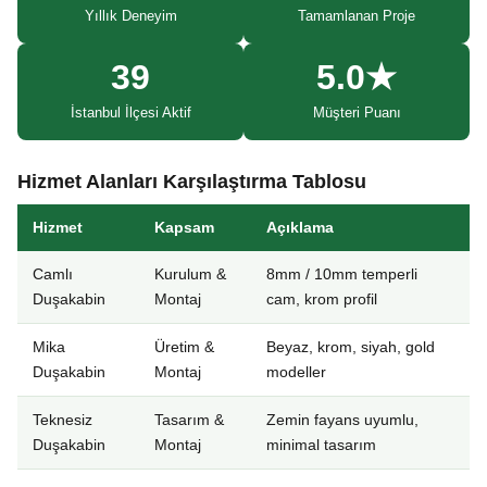
Yıllık Deneyim
Tamamlanan Proje
39
5.0★
İstanbul İlçesi Aktif
Müşteri Puanı
Hizmet Alanları Karşılaştırma Tablosu
Hizmet
Kapsam
Açıklama
Camlı
Kurulum &
8mm / 10mm temperli
Duşakabin
Montaj
cam, krom profil
Mika
Üretim &
Beyaz, krom, siyah, gold
Duşakabin
Montaj
modeller
Teknesiz
Tasarım &
Zemin fayans uyumlu,
Duşakabin
Montaj
minimal tasarım