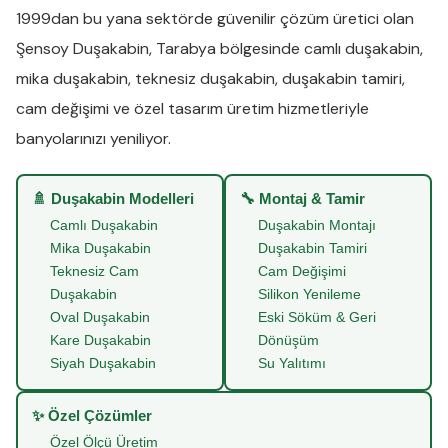
1999dan bu yana sektörde güvenilir çözüm üretici olan
Şensoy Duşakabin
,
Tarabya
bölgesinde
camlı duşakabin
,
mika duşakabin
,
teknesiz duşakabin
,
duşakabin tamiri
,
cam değişimi
ve
özel tasarım üretim
hizmetleriyle
banyolarınızı yeniliyor.
🚿 Duşakabin Modelleri
🔧 Montaj & Tamir
Camlı Duşakabin
Duşakabin Montajı
Mika Duşakabin
Duşakabin Tamiri
Teknesiz Cam
Cam Değişimi
Duşakabin
Silikon Yenileme
Oval Duşakabin
Eski Söküm & Geri
Kare Duşakabin
Dönüşüm
Siyah Duşakabin
Su Yalıtımı
✨ Özel Çözümler
Özel Ölçü Üretim