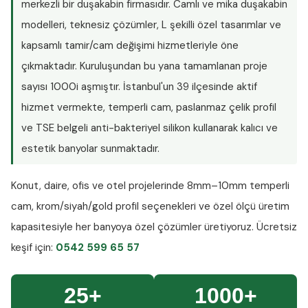
merkezli bir duşakabin firmasıdır. Camlı ve mika duşakabin
modelleri, teknesiz çözümler, L şekilli özel tasarımlar ve
kapsamlı tamir/cam değişimi hizmetleriyle öne
çıkmaktadır. Kuruluşundan bu yana tamamlanan proje
sayısı
1000i aşmıştır
. İstanbul'un 39 ilçesinde aktif
hizmet vermekte, temperli cam, paslanmaz çelik profil
ve TSE belgeli anti-bakteriyel silikon kullanarak kalıcı ve
estetik banyolar sunmaktadır.
Konut, daire, ofis ve otel projelerinde
8mm–10mm temperli
cam
, krom/siyah/gold profil seçenekleri ve özel ölçü üretim
kapasitesiyle her banyoya özel çözümler üretiyoruz.
Ücretsiz
keşif
için:
0542 599 65 57
25+
1000+