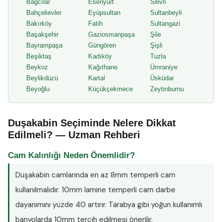
Bağcılar
Esenyurt
Silivri
Bahçelievler
Eyüpsultan
Sultanbeyli
Bakırköy
Fatih
Sultangazi
Başakşehir
Gaziosmanpaşa
Şile
Bayrampaşa
Güngören
Şişli
Beşiktaş
Kadıköy
Tuzla
Beykoz
Kağıthane
Ümraniye
Beylikdüzü
Kartal
Üsküdar
Beyoğlu
Küçükçekmece
Zeytinburnu
Duşakabin Seçiminde Nelere Dikkat
Edilmeli? — Uzman Rehberi
Cam Kalınlığı Neden Önemlidir?
Duşakabin camlarında en az
8mm temperli cam
kullanılmalıdır. 10mm lamine temperli cam darbe
dayanımını yüzde 40 artırır. Tarabya gibi yoğun kullanımlı
banyolarda 10mm tercih edilmesi önerilir.