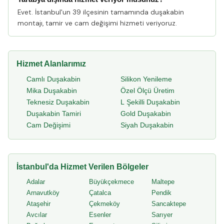
Evet. İstanbul'un 39 ilçesinin tamamında duşakabin
montajı, tamir ve cam değişimi hizmeti veriyoruz.
Hizmet Alanlarımız
Camlı Duşakabin
Silikon Yenileme
Mika Duşakabin
Özel Ölçü Üretim
Teknesiz Duşakabin
L Şekilli Duşakabin
Duşakabin Tamiri
Gold Duşakabin
Cam Değişimi
Siyah Duşakabin
İstanbul'da Hizmet Verilen Bölgeler
Adalar
Büyükçekmece
Maltepe
Arnavutköy
Çatalca
Pendik
Ataşehir
Çekmeköy
Sancaktepe
Avcılar
Esenler
Sarıyer