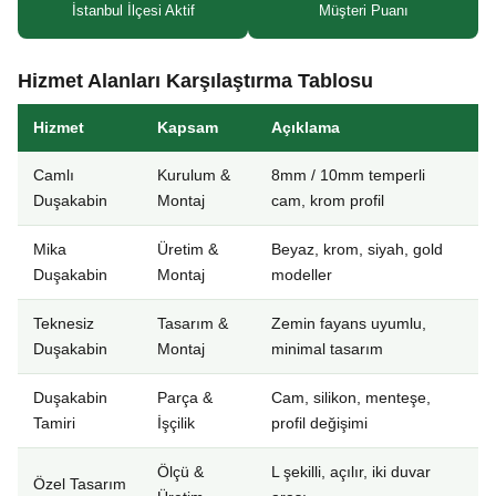
İstanbul İlçesi Aktif
Müşteri Puanı
Hizmet Alanları Karşılaştırma Tablosu
Hizmet
Kapsam
Açıklama
Camlı
Kurulum &
8mm / 10mm temperli
Duşakabin
Montaj
cam, krom profil
Mika
Üretim &
Beyaz, krom, siyah, gold
Duşakabin
Montaj
modeller
Teknesiz
Tasarım &
Zemin fayans uyumlu,
Duşakabin
Montaj
minimal tasarım
Duşakabin
Parça &
Cam, silikon, menteşe,
Tamiri
İşçilik
profil değişimi
Ölçü &
L şekilli, açılır, iki duvar
Özel Tasarım