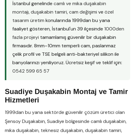
İstanbul genelinde
camlı ve mika duşakabin
montajı
,
duşakabin tamiri
,
cam değişimi
ve
özel
tasarım üretim
konularında 1999dan bu yana
faaliyet gösteren, İstanbul'un 39 ilçesinde
1000den
fazla projeyi
tamamlamış güvenilir bir duşakabin
firmasıdır. 8mm–10mm temperli cam, paslanmaz
çelik profil ve TSE belgeli anti-bakteriyel silikon ile
banyolarınızı yeniliyoruz. Ücretsiz keşif ve teklif için:
0542 599 65 57
Suadiye Duşakabin Montaj ve Tamir
Hizmetleri
1999dan bu yana sektörde güvenilir çözüm üretici olan
Şensoy Duşakabin
,
Suadiye
bölgesinde
camlı duşakabin
,
mika duşakabin
,
teknesiz duşakabin
,
duşakabin tamiri
,