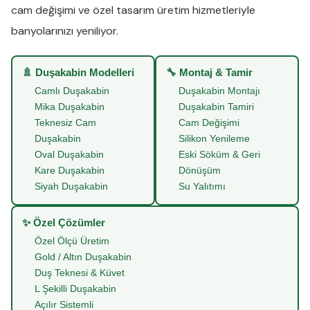
cam değişimi
ve
özel tasarım üretim
hizmetleriyle
banyolarınızı yeniliyor.
🚿 Duşakabin Modelleri
🔧 Montaj & Tamir
Camlı Duşakabin
Duşakabin Montajı
Mika Duşakabin
Duşakabin Tamiri
Teknesiz Cam
Cam Değişimi
Duşakabin
Silikon Yenileme
Oval Duşakabin
Eski Söküm & Geri
Kare Duşakabin
Dönüşüm
Siyah Duşakabin
Su Yalıtımı
✨ Özel Çözümler
Özel Ölçü Üretim
Gold / Altın Duşakabin
Duş Teknesi & Küvet
L Şekilli Duşakabin
Açılır Sistemli