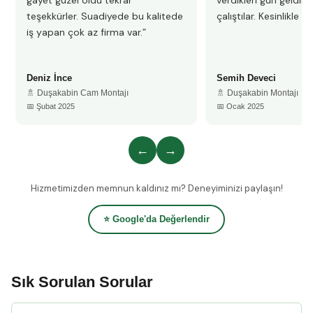
gayet güzel oldu tekrar
verdikleri gün geldile
teşekkürler. Suadiyede bu kalitede
çalıştılar. Kesinlikle 
iş yapan çok az firma var.”
Deniz İnce
Semih Deveci
🚿 Duşakabin Cam Montajı
🚿 Duşakabin Montajı
📅 Şubat 2025
📅 Ocak 2025
←
→
Hizmetimizden memnun kaldınız mı? Deneyiminizi paylaşın!
⭐ Google'da Değerlendir
Sık Sorulan Sorular