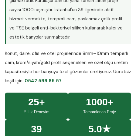
çıkmaktadır. Kuruluşundan bu yana tamamlanan proje
sayısı
1000i aşmıştır
. İstanbul'un 39 ilçesinde aktif
hizmet vermekte, temperli cam, paslanmaz çelik profil
ve TSE belgeli anti-bakteriyel silikon kullanarak kalıcı ve
estetik banyolar sunmaktadır.
Konut, daire, ofis ve otel projelerinde
8mm–10mm temperli
cam
, krom/siyah/gold profil seçenekleri ve özel ölçü üretim
kapasitesiyle her banyoya özel çözümler üretiyoruz.
Ücretsiz
keşif
için:
0542 599 65 57
25+
1000+
Yıllık Deneyim
Tamamlanan Proje
39
5.0★