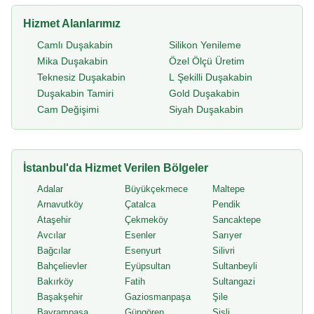
Hizmet Alanlarımız
Camlı Duşakabin
Silikon Yenileme
Mika Duşakabin
Özel Ölçü Üretim
Teknesiz Duşakabin
L Şekilli Duşakabin
Duşakabin Tamiri
Gold Duşakabin
Cam Değişimi
Siyah Duşakabin
İstanbul'da Hizmet Verilen Bölgeler
Adalar
Büyükçekmece
Maltepe
Arnavutköy
Çatalca
Pendik
Ataşehir
Çekmeköy
Sancaktepe
Avcılar
Esenler
Sarıyer
Bağcılar
Esenyurt
Silivri
Bahçelievler
Eyüpsultan
Sultanbeyli
Bakırköy
Fatih
Sultangazi
Başakşehir
Gaziosmanpaşa
Şile
Bayrampaşa
Güngören
Şişli