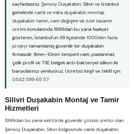
sayfadasınız.
Şensoy Duşakabin
, Silivri ve İstanbul
genelinde
camlı ve mika duşakabin montajı
,
duşakabin tamiri
,
cam değişimi
ve
özel tasarım
üretim
konularında 1999dan bu yana faaliyet
gösteren, İstanbul'un 39 ilçesinde
1000den fazla
projeyi
tamamlamış güvenilir bir duşakabin
firmasıdır. 8mm–10mm temperli cam, paslanmaz
çelik profil ve TSE belgeli anti-bakteriyel silikon ile
banyolarınızı yeniliyoruz. Ücretsiz keşif ve teklif için:
0542 599 65 57
Silivri Duşakabin Montaj ve Tamir
Hizmetleri
1999dan bu yana sektörde güvenilir çözüm üretici olan
Şensoy Duşakabin
,
Silivri
bölgesinde
camlı duşakabin
,