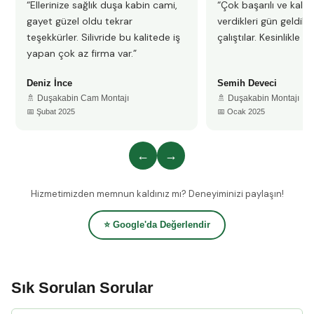
“Ellerinize sağlık duşa kabin cami,
“Çok başarılı ve kalitel
gayet güzel oldu tekrar
verdikleri gün geldile
teşekkürler. Silivride bu kalitede iş
çalıştılar. Kesinlikle 
yapan çok az firma var.”
Deniz İnce
Semih Deveci
🚿 Duşakabin Cam Montajı
🚿 Duşakabin Montajı
📅 Şubat 2025
📅 Ocak 2025
←
→
Hizmetimizden memnun kaldınız mı? Deneyiminizi paylaşın!
⭐ Google'da Değerlendir
Sık Sorulan Sorular