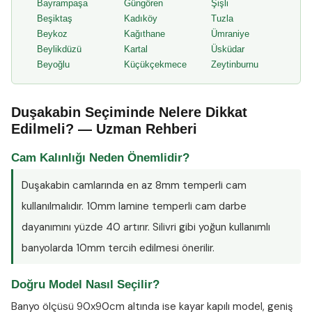
Bayrampaşa
Güngören
Şişli
Beşiktaş
Kadıköy
Tuzla
Beykoz
Kağıthane
Ümraniye
Beylikdüzü
Kartal
Üsküdar
Beyoğlu
Küçükçekmece
Zeytinburnu
Duşakabin Seçiminde Nelere Dikkat
Edilmeli? — Uzman Rehberi
Cam Kalınlığı Neden Önemlidir?
Duşakabin camlarında en az
8mm temperli cam
kullanılmalıdır. 10mm lamine temperli cam darbe
dayanımını yüzde 40 artırır. Silivri gibi yoğun kullanımlı
banyolarda 10mm tercih edilmesi önerilir.
Doğru Model Nasıl Seçilir?
Banyo ölçüsü 90x90cm altında ise kayar kapılı model, geniş