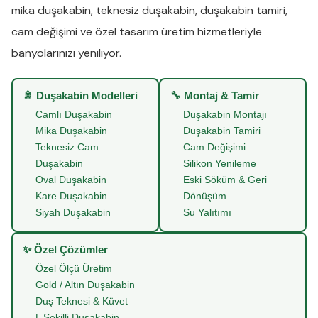
mika duşakabin
,
teknesiz duşakabin
,
duşakabin tamiri
,
cam değişimi
ve
özel tasarım üretim
hizmetleriyle
banyolarınızı yeniliyor.
🚿 Duşakabin Modelleri
🔧 Montaj & Tamir
Camlı Duşakabin
Duşakabin Montajı
Mika Duşakabin
Duşakabin Tamiri
Teknesiz Cam
Cam Değişimi
Duşakabin
Silikon Yenileme
Oval Duşakabin
Eski Söküm & Geri
Kare Duşakabin
Dönüşüm
Siyah Duşakabin
Su Yalıtımı
✨ Özel Çözümler
Özel Ölçü Üretim
Gold / Altın Duşakabin
Duş Teknesi & Küvet
L Şekilli Duşakabin