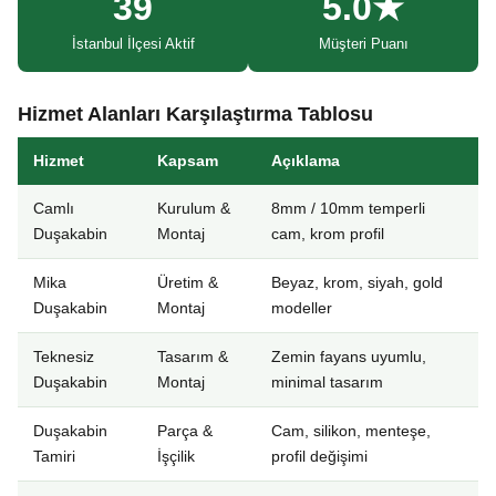
39
5.0★
İstanbul İlçesi Aktif
Müşteri Puanı
Hizmet Alanları Karşılaştırma Tablosu
Hizmet
Kapsam
Açıklama
Camlı
Kurulum &
8mm / 10mm temperli
Duşakabin
Montaj
cam, krom profil
Mika
Üretim &
Beyaz, krom, siyah, gold
Duşakabin
Montaj
modeller
Teknesiz
Tasarım &
Zemin fayans uyumlu,
Duşakabin
Montaj
minimal tasarım
Duşakabin
Parça &
Cam, silikon, menteşe,
Tamiri
İşçilik
profil değişimi