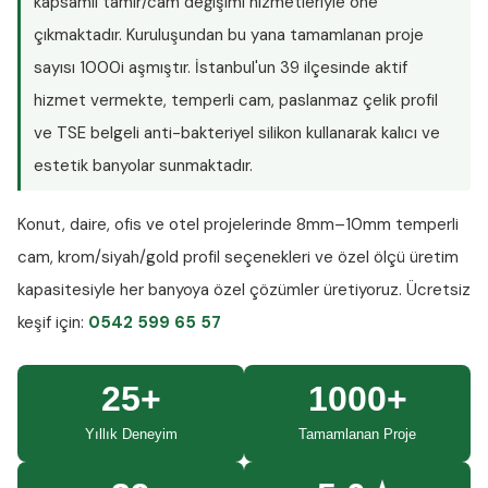
kapsamlı tamir/cam değişimi hizmetleriyle öne
çıkmaktadır. Kuruluşundan bu yana tamamlanan proje
sayısı
1000i aşmıştır
. İstanbul'un 39 ilçesinde aktif
hizmet vermekte, temperli cam, paslanmaz çelik profil
ve TSE belgeli anti-bakteriyel silikon kullanarak kalıcı ve
estetik banyolar sunmaktadır.
Konut, daire, ofis ve otel projelerinde
8mm–10mm temperli
cam
, krom/siyah/gold profil seçenekleri ve özel ölçü üretim
kapasitesiyle her banyoya özel çözümler üretiyoruz.
Ücretsiz
keşif
için:
0542 599 65 57
25+
1000+
Yıllık Deneyim
Tamamlanan Proje