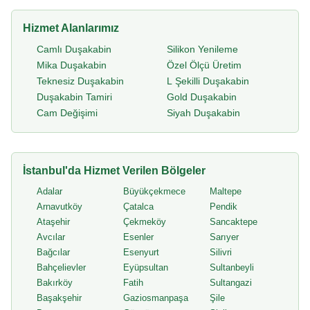
Hizmet Alanlarımız
Camlı Duşakabin
Silikon Yenileme
Mika Duşakabin
Özel Ölçü Üretim
Teknesiz Duşakabin
L Şekilli Duşakabin
Duşakabin Tamiri
Gold Duşakabin
Cam Değişimi
Siyah Duşakabin
İstanbul'da Hizmet Verilen Bölgeler
Adalar
Büyükçekmece
Maltepe
Arnavutköy
Çatalca
Pendik
Ataşehir
Çekmeköy
Sancaktepe
Avcılar
Esenler
Sarıyer
Bağcılar
Esenyurt
Silivri
Bahçelievler
Eyüpsultan
Sultanbeyli
Bakırköy
Fatih
Sultangazi
Başakşehir
Gaziosmanpaşa
Şile