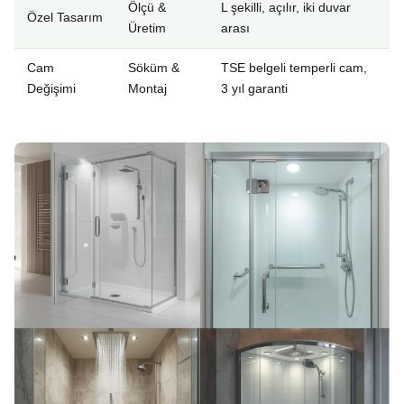
Ölçü &
L şekilli, açılır, iki duvar
Özel Tasarım
Üretim
arası
Cam
Söküm &
TSE belgeli temperli cam,
Değişimi
Montaj
3 yıl garanti