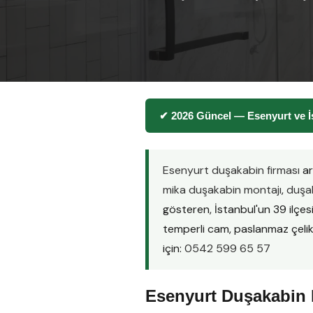
✔ 2026 Güncel — Esenyurt ve İ
Esenyurt duşakabin firması
ar
mika duşakabin montajı
,
duşak
gösteren, İstanbul'un 39 ilçe
temperli cam, paslanmaz çelik pr
için:
0542 599 65 57
Esenyurt Duşakabin M