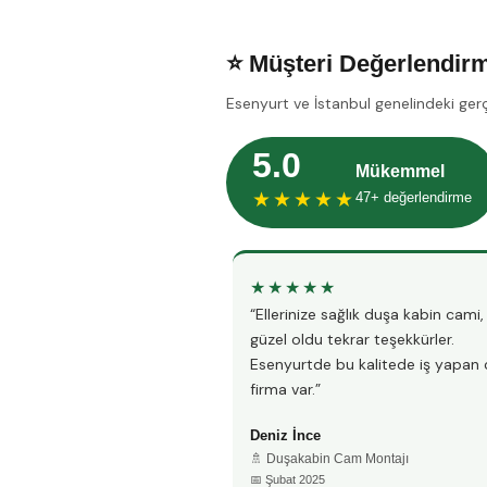
⭐ Müşteri Değerlendirm
Esenyurt ve İstanbul genelindeki ger
5.0
Mükemmel
★★★★★
47+ değerlendirme
★★★★★
“Ellerinize sağlık duşa kabin cami
güzel oldu tekrar teşekkürler.
Esenyurtde bu kalitede iş yapan 
firma var.”
Deniz İnce
🚿 Duşakabin Cam Montajı
📅 Şubat 2025