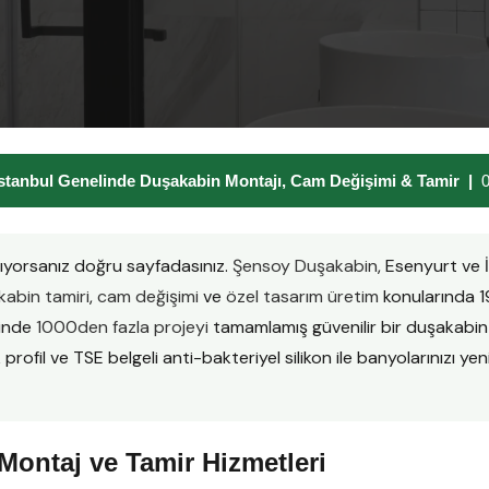
stanbul Genelinde Duşakabin Montajı, Cam Değişimi & Tamir |
ıyorsanız doğru sayfadasınız.
Şensoy Duşakabin
, Esenyurt ve
abin tamiri
,
cam değişimi
ve
özel tasarım üretim
konularında 1
sinde
1000den fazla projeyi
tamamlamış güvenilir bir duşakabi
ofil ve TSE belgeli anti-bakteriyel silikon ile banyolarınızı yenil
ontaj ve Tamir Hizmetleri