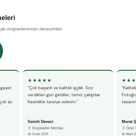
eleri
çek müşterilerimizin deneyimleri
★★★★★
★★
, gayet
“Çok başarılı ve kaliteli işçilik. Söz
“Kalite
verdikleri gün geldiler, temiz çalıştılar.
Fotoğra
çok az
Kesinlikle tavsiye ederim.”
tasarım
Semih Deveci
Murat 
🚿 Duşakabin Montajı
🚿 Özel
📅 Ocak 2025
📅 Mart 2