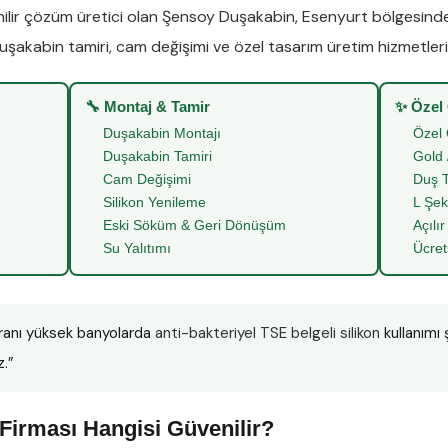
lir çözüm üretici olan
Şensoy Duşakabin
,
Esenyurt
bölgesind
uşakabin tamiri
,
cam değişimi
ve
özel tasarım üretim
hizmetleriy
🔧 Montaj & Tamir
✨ Özel
Duşakabin Montajı
Özel 
Duşakabin Tamiri
Gold 
Cam Değişimi
Duş T
Silikon Yenileme
L Şek
Eski Söküm & Geri Dönüşüm
Açılır
Su Yalıtımı
Ücret
ranı yüksek banyolarda
anti-bakteriyel TSE belgeli silikon
kullanımı 
z.”
Firması Hangisi Güvenilir?