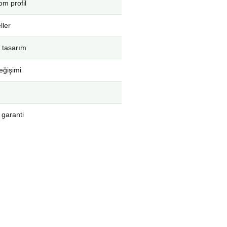
m profil
ller
 tasarım
eğişimi
 garanti