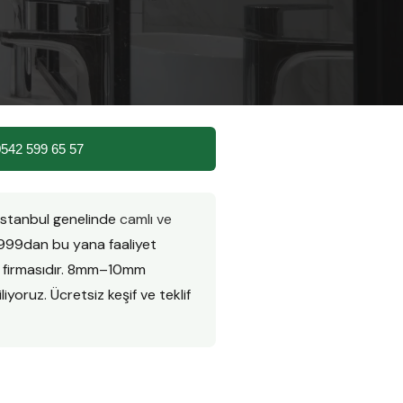
0542 599 65 57
 İstanbul genelinde
camlı ve
999dan bu yana faaliyet
n firmasıdır. 8mm–10mm
iyoruz. Ücretsiz keşif ve teklif