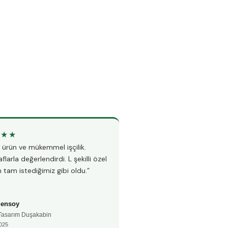
★★★
★★★★★
li ürün ve mükemmel işçilik.
“Teknesiz duşakabin montajı i
flarla değerlendirdi. L şekilli özel
Hem hızlı hem çok temiz çalı
 tam istediğimiz gibi oldu.”
fayanslarıma hiç zarar vermed
Şensoy
Ayşe Kaya
 Tasarım Duşakabin
🚿 Teknesiz Duşakabin
025
📅 Aralık 2024