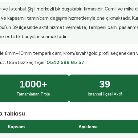
n ve İstanbul Şişli merkezli bir duşakabin firmasıdır. Camlı ve mika
lar ve kapsamlı tamir/cam değişimi hizmetleriyle öne çıkmaktadır.
nbul'un 39 ilçesinde aktif hizmet vermekte, temperli cam, paslanmaz
ı ve estetik banyolar sunmaktadır.
nde
8mm–10mm temperli cam
, krom/siyah/gold profil seçenekleri 
ruz.
Ücretsiz keşif
için:
0542 599 65 57
1000+
39
Tamamlanan Proje
İstanbul İlçesi Aktif
ma Tablosu
Kapsam
Açıklama