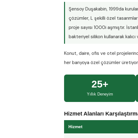
Şensoy Duşakabin
, 1999da kurula
çözümler, L şekilli özel tasarım
proje sayısı
1000i aşmıştır
. İsta
bakteriyel silikon kullanarak kalıc
Konut, daire, ofis ve otel projeleri
her banyoya özel çözümler üretiyo
25+
Yıllık Deneyim
Hizmet Alanları Karşılaştır
Hizmet