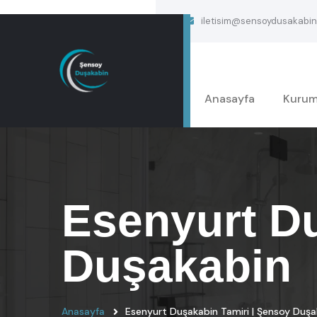
iletisim@sensoydusakabin
Anasayfa
Kurum
Esenyurt Du
Duşakabin
Anasayfa
Esenyurt Duşakabin Tamiri | Şensoy Duşa