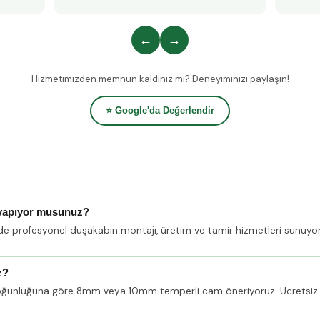
←
→
Hizmetimizden memnun kaldınız mı? Deneyiminizi paylaşın!
⭐ Google'da Değerlendir
 yapıyor musunuz?
nde profesyonel duşakabin montajı, üretim ve tamir hizmetleri sunuyo
z?
oğunluğuna göre 8mm veya 10mm temperli cam öneriyoruz. Ücretsiz 