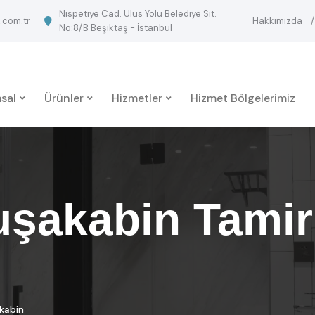
Nispetiye Cad. Ulus Yolu Belediye Sit.
.com.tr
Hakkımızda
No:8/B Beşiktaş - İstanbul
sal
Ürünler
Hizmetler
Hizmet Bölgelerimiz
şakabin Tamir
kabin