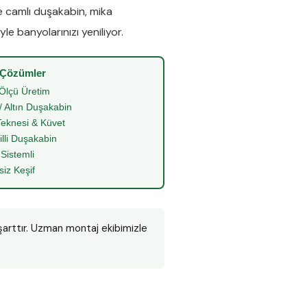
e
camlı duşakabin
,
mika
le banyolarınızı yeniliyor.
 Çözümler
Ölçü Üretim
/ Altın Duşakabin
eknesi & Küvet
illi Duşakabin
 Sistemli
siz Keşif
şarttır. Uzman montaj ekibimizle