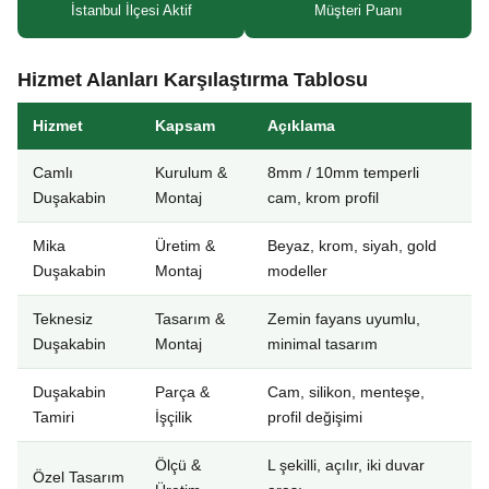
İstanbul İlçesi Aktif
Müşteri Puanı
Hizmet Alanları Karşılaştırma Tablosu
Hizmet
Kapsam
Açıklama
Camlı
Kurulum &
8mm / 10mm temperli
Duşakabin
Montaj
cam, krom profil
Mika
Üretim &
Beyaz, krom, siyah, gold
Duşakabin
Montaj
modeller
Teknesiz
Tasarım &
Zemin fayans uyumlu,
Duşakabin
Montaj
minimal tasarım
Duşakabin
Parça &
Cam, silikon, menteşe,
Tamiri
İşçilik
profil değişimi
Ölçü &
L şekilli, açılır, iki duvar
Özel Tasarım