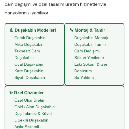
cam değişimi
ve
özel tasarım üretim
hizmetleriyle
banyolarınızı yeniliyor.
🚿 Duşakabin Modelleri
🔧 Montaj & Tamir
Camlı Duşakabin
Duşakabin Montajı
Mika Duşakabin
Duşakabin Tamiri
Teknesiz Cam
Cam Değişimi
Duşakabin
Silikon Yenileme
Oval Duşakabin
Eski Söküm & Geri
Kare Duşakabin
Dönüşüm
Siyah Duşakabin
Su Yalıtımı
✨ Özel Çözümler
Özel Ölçü Üretim
Gold / Altın Duşakabin
Duş Teknesi & Küvet
L Şekilli Duşakabin
Açılır Sistemli