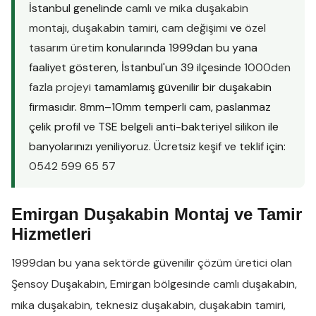
İstanbul genelinde
camlı ve mika duşakabin
montajı
,
duşakabin tamiri
,
cam değişimi
ve
özel
tasarım üretim
konularında 1999dan bu yana
faaliyet gösteren, İstanbul'un 39 ilçesinde
1000den
fazla projeyi
tamamlamış güvenilir bir duşakabin
firmasıdır. 8mm–10mm temperli cam, paslanmaz
çelik profil ve TSE belgeli anti-bakteriyel silikon ile
banyolarınızı yeniliyoruz. Ücretsiz keşif ve teklif için:
0542 599 65 57
Emirgan Duşakabin Montaj ve Tamir
Hizmetleri
1999dan bu yana sektörde güvenilir çözüm üretici olan
Şensoy Duşakabin
,
Emirgan
bölgesinde
camlı duşakabin
,
mika duşakabin
,
teknesiz duşakabin
,
duşakabin tamiri
,