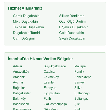
Hizmet Alanlarımız
Camlı Duşakabin
Silikon Yenileme
Mika Duşakabin
Özel Ölçü Üretim
Teknesiz Duşakabin
L Şekilli Duşakabin
Duşakabin Tamiri
Gold Duşakabin
Cam Değişimi
Siyah Duşakabin
İstanbul'da Hizmet Verilen Bölgeler
Adalar
Büyükçekmece
Maltepe
Arnavutköy
Çatalca
Pendik
Ataşehir
Çekmeköy
Sancaktepe
Avcılar
Esenler
Sarıyer
Bağcılar
Esenyurt
Silivri
Bahçelievler
Eyüpsultan
Sultanbeyli
Bakırköy
Fatih
Sultangazi
Başakşehir
Gaziosmanpaşa
Şile
Bayrampaşa
Güngören
Şişli