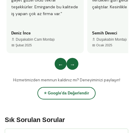
gayet güzel oldu tekrar
verdikleri gün geldile
teşekkürler. Emirgande bu kalitede
çalıştılar. Kesinlikle 
iş yapan çok az firma var.”
Deniz İnce
Semih Deveci
🚿 Duşakabin Cam Montajı
🚿 Duşakabin Montajı
📅 Şubat 2025
📅 Ocak 2025
←
→
Hizmetimizden memnun kaldınız mı? Deneyiminizi paylaşın!
⭐ Google'da Değerlendir
Sık Sorulan Sorular