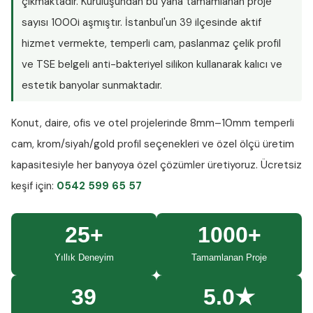
çıkmaktadır. Kuruluşundan bu yana tamamlanan proje
sayısı
1000i aşmıştır
. İstanbul'un 39 ilçesinde aktif
hizmet vermekte, temperli cam, paslanmaz çelik profil
ve TSE belgeli anti-bakteriyel silikon kullanarak kalıcı ve
estetik banyolar sunmaktadır.
Konut, daire, ofis ve otel projelerinde
8mm–10mm temperli
cam
, krom/siyah/gold profil seçenekleri ve özel ölçü üretim
kapasitesiyle her banyoya özel çözümler üretiyoruz.
Ücretsiz
keşif
için:
0542 599 65 57
25+
1000+
Yıllık Deneyim
Tamamlanan Proje
39
5.0★