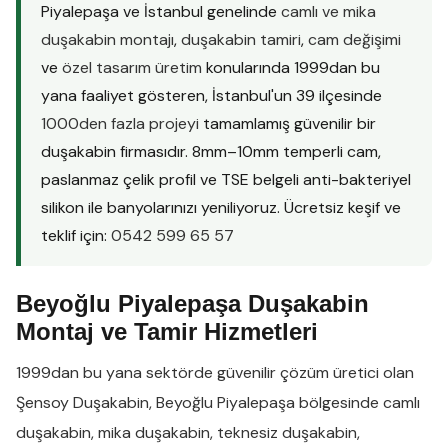
Piyalepaşa ve İstanbul genelinde
camlı ve mika
duşakabin montajı
,
duşakabin tamiri
,
cam değişimi
ve
özel tasarım üretim
konularında 1999dan bu
yana faaliyet gösteren, İstanbul'un 39 ilçesinde
1000den fazla projeyi
tamamlamış güvenilir bir
duşakabin firmasıdır. 8mm–10mm temperli cam,
paslanmaz çelik profil ve TSE belgeli anti-bakteriyel
silikon ile banyolarınızı yeniliyoruz. Ücretsiz keşif ve
teklif için:
0542 599 65 57
Beyoğlu Piyalepaşa Duşakabin
Montaj ve Tamir Hizmetleri
1999dan bu yana sektörde güvenilir çözüm üretici olan
Şensoy Duşakabin
,
Beyoğlu Piyalepaşa
bölgesinde
camlı
duşakabin
,
mika duşakabin
,
teknesiz duşakabin
,