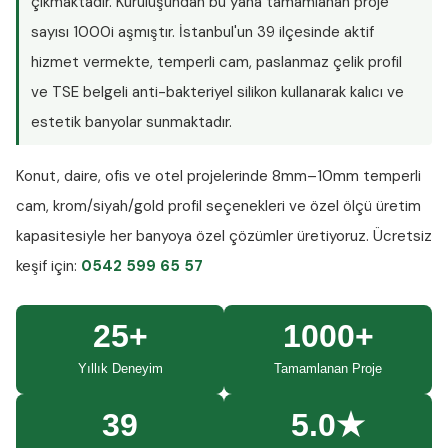
çıkmaktadır. Kuruluşundan bu yana tamamlanan proje
sayısı
1000i aşmıştır
. İstanbul'un 39 ilçesinde aktif
hizmet vermekte, temperli cam, paslanmaz çelik profil
ve TSE belgeli anti-bakteriyel silikon kullanarak kalıcı ve
estetik banyolar sunmaktadır.
Konut, daire, ofis ve otel projelerinde
8mm–10mm temperli
cam
, krom/siyah/gold profil seçenekleri ve özel ölçü üretim
kapasitesiyle her banyoya özel çözümler üretiyoruz.
Ücretsiz
keşif
için:
0542 599 65 57
25+
1000+
Yıllık Deneyim
Tamamlanan Proje
39
5.0★