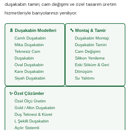
duşakabin tamiri
,
cam değişimi
ve
özel tasarım üretim
hizmetleriyle banyolarınızı yeniliyor.
🚿 Duşakabin Modelleri
🔧 Montaj & Tamir
Camlı Duşakabin
Duşakabin Montajı
Mika Duşakabin
Duşakabin Tamiri
Teknesiz Cam
Cam Değişimi
Duşakabin
Silikon Yenileme
Oval Duşakabin
Eski Söküm & Geri
Kare Duşakabin
Dönüşüm
Siyah Duşakabin
Su Yalıtımı
✨ Özel Çözümler
Özel Ölçü Üretim
Gold / Altın Duşakabin
Duş Teknesi & Küvet
L Şekilli Duşakabin
Açılır Sistemli