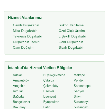
Hizmet Alanlarımız
Camlı Duşakabin
Silikon Yenileme
Mika Duşakabin
Özel Ölçü Üretim
Teknesiz Duşakabin
L Şekilli Duşakabin
Duşakabin Tamiri
Gold Duşakabin
Cam Değişimi
Siyah Duşakabin
İstanbul'da Hizmet Verilen Bölgeler
Adalar
Büyükçekmece
Maltepe
Arnavutköy
Çatalca
Pendik
Ataşehir
Çekmeköy
Sancaktepe
Avcılar
Esenler
Sarıyer
Bağcılar
Esenyurt
Silivri
Bahçelievler
Eyüpsultan
Sultanbeyli
Bakırköy
Fatih
Sultangazi