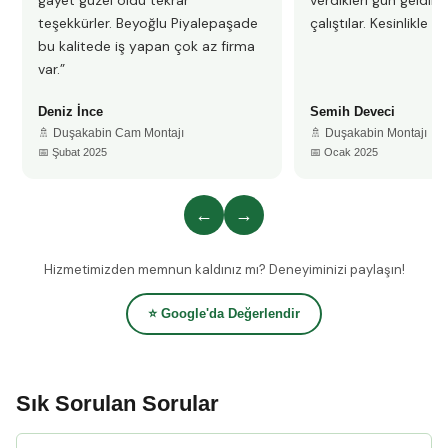
gayet güzel oldu tekrar
verdikleri gün geldile
teşekkürler. Beyoğlu Piyalepaşade
çalıştılar. Kesinlikle 
bu kalitede iş yapan çok az firma
var.”
Deniz İnce
Semih Deveci
🚿 Duşakabin Cam Montajı
🚿 Duşakabin Montajı
📅 Şubat 2025
📅 Ocak 2025
←
→
Hizmetimizden memnun kaldınız mı? Deneyiminizi paylaşın!
⭐ Google'da Değerlendir
Sık Sorulan Sorular