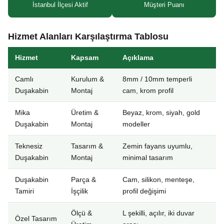
İstanbul İlçesi Aktif
Müşteri Puanı
Hizmet Alanları Karşılaştırma Tablosu
Hizmet
Kapsam
Açıklama
Camlı
Kurulum &
8mm / 10mm temperli
Duşakabin
Montaj
cam, krom profil
Mika
Üretim &
Beyaz, krom, siyah, gold
Duşakabin
Montaj
modeller
Teknesiz
Tasarım &
Zemin fayans uyumlu,
Duşakabin
Montaj
minimal tasarım
Duşakabin
Parça &
Cam, silikon, menteşe,
Tamiri
İşçilik
profil değişimi
Ölçü &
L şekilli, açılır, iki duvar
Özel Tasarım