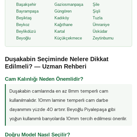
Başakşehir
Gaziosmanpaşa
Şile
Bayrampaşa
Güngören
Şişli
Beşiktaş
Kadıköy
Tuzla
Beykoz
Kağıthane
Ümraniye
Beylikdüzü
Kartal
Üsküdar
Beyoğlu
Küçükçekmece
Zeytinburnu
Duşakabin Seçiminde Nelere Dikkat
Edilmeli? — Uzman Rehberi
Cam Kalınlığı Neden Önemlidir?
Duşakabin camlarında en az
8mm temperli cam
kullanılmalıdır. 10mm lamine temperli cam darbe
dayanımını yüzde 40 artırır. Beyoğlu Piyalepaşa gibi
yoğun kullanımlı banyolarda 10mm tercih edilmesi önerilir.
Doğru Model Nasıl Seçilir?