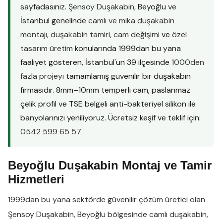
sayfadasınız.
Şensoy Duşakabin
, Beyoğlu ve
İstanbul genelinde
camlı ve mika duşakabin
montajı
,
duşakabin tamiri
,
cam değişimi
ve
özel
tasarım üretim
konularında 1999dan bu yana
faaliyet gösteren, İstanbul'un 39 ilçesinde
1000den
fazla projeyi
tamamlamış güvenilir bir duşakabin
firmasıdır. 8mm–10mm temperli cam, paslanmaz
çelik profil ve TSE belgeli anti-bakteriyel silikon ile
banyolarınızı yeniliyoruz. Ücretsiz keşif ve teklif için:
0542 599 65 57
Beyoğlu Duşakabin Montaj ve Tamir
Hizmetleri
1999dan bu yana sektörde güvenilir çözüm üretici olan
Şensoy Duşakabin
,
Beyoğlu
bölgesinde
camlı duşakabin
,