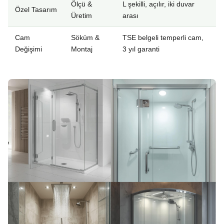
Ölçü &
L şekilli, açılır, iki duvar
Özel Tasarım
Üretim
arası
Cam
Söküm &
TSE belgeli temperli cam,
Değişimi
Montaj
3 yıl garanti