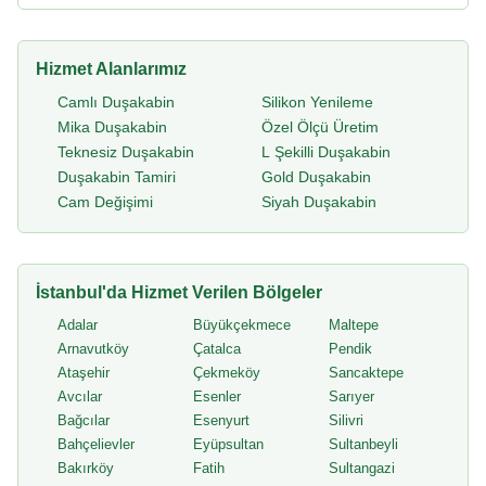
Hizmet Alanlarımız
Camlı Duşakabin
Silikon Yenileme
Mika Duşakabin
Özel Ölçü Üretim
Teknesiz Duşakabin
L Şekilli Duşakabin
Duşakabin Tamiri
Gold Duşakabin
Cam Değişimi
Siyah Duşakabin
İstanbul'da Hizmet Verilen Bölgeler
Adalar
Büyükçekmece
Maltepe
Arnavutköy
Çatalca
Pendik
Ataşehir
Çekmeköy
Sancaktepe
Avcılar
Esenler
Sarıyer
Bağcılar
Esenyurt
Silivri
Bahçelievler
Eyüpsultan
Sultanbeyli
Bakırköy
Fatih
Sultangazi