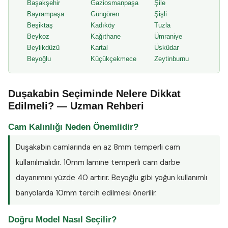
Başakşehir
Gaziosmanpaşa
Şile
Bayrampaşa
Güngören
Şişli
Beşiktaş
Kadıköy
Tuzla
Beykoz
Kağıthane
Ümraniye
Beylikdüzü
Kartal
Üsküdar
Beyoğlu
Küçükçekmece
Zeytinburnu
Duşakabin Seçiminde Nelere Dikkat
Edilmeli? — Uzman Rehberi
Cam Kalınlığı Neden Önemlidir?
Duşakabin camlarında en az
8mm temperli cam
kullanılmalıdır. 10mm lamine temperli cam darbe
dayanımını yüzde 40 artırır. Beyoğlu gibi yoğun kullanımlı
banyolarda 10mm tercih edilmesi önerilir.
Doğru Model Nasıl Seçilir?