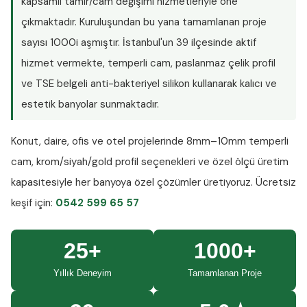
kapsamlı tamir/cam değişimi hizmetleriyle öne
çıkmaktadır. Kuruluşundan bu yana tamamlanan proje
sayısı
1000i aşmıştır
. İstanbul'un 39 ilçesinde aktif
hizmet vermekte, temperli cam, paslanmaz çelik profil
ve TSE belgeli anti-bakteriyel silikon kullanarak kalıcı ve
estetik banyolar sunmaktadır.
Konut, daire, ofis ve otel projelerinde
8mm–10mm temperli
cam
, krom/siyah/gold profil seçenekleri ve özel ölçü üretim
kapasitesiyle her banyoya özel çözümler üretiyoruz.
Ücretsiz
keşif
için:
0542 599 65 57
25+
1000+
Yıllık Deneyim
Tamamlanan Proje