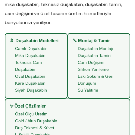
mika duşakabin
,
teknesiz duşakabin
,
duşakabin tamiri
,
cam değişimi
ve
özel tasarım üretim
hizmetleriyle
banyolarınızı yeniliyor.
🚿 Duşakabin Modelleri
🔧 Montaj & Tamir
Camlı Duşakabin
Duşakabin Montajı
Mika Duşakabin
Duşakabin Tamiri
Teknesiz Cam
Cam Değişimi
Duşakabin
Silikon Yenileme
Oval Duşakabin
Eski Söküm & Geri
Kare Duşakabin
Dönüşüm
Siyah Duşakabin
Su Yalıtımı
✨ Özel Çözümler
Özel Ölçü Üretim
Gold / Altın Duşakabin
Duş Teknesi & Küvet
L Şekilli Duşakabin