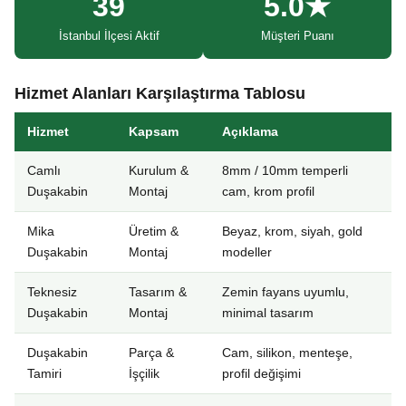
39
5.0★
İstanbul İlçesi Aktif
Müşteri Puanı
Hizmet Alanları Karşılaştırma Tablosu
Hizmet
Kapsam
Açıklama
Camlı
Kurulum &
8mm / 10mm temperli
Duşakabin
Montaj
cam, krom profil
Mika
Üretim &
Beyaz, krom, siyah, gold
Duşakabin
Montaj
modeller
Teknesiz
Tasarım &
Zemin fayans uyumlu,
Duşakabin
Montaj
minimal tasarım
Duşakabin
Parça &
Cam, silikon, menteşe,
Tamiri
İşçilik
profil değişimi