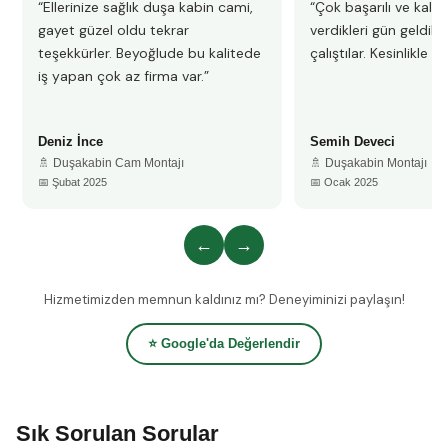
“Ellerinize sağlık duşa kabin cami,
“Çok başarılı ve kalitel
gayet güzel oldu tekrar
verdikleri gün geldile
teşekkürler. Beyoğlude bu kalitede
çalıştılar. Kesinlikle 
iş yapan çok az firma var.”
Deniz İnce
Semih Deveci
🚿 Duşakabin Cam Montajı
🚿 Duşakabin Montajı
📅 Şubat 2025
📅 Ocak 2025
←
→
Hizmetimizden memnun kaldınız mı? Deneyiminizi paylaşın!
⭐ Google'da Değerlendir
Sık Sorulan Sorular