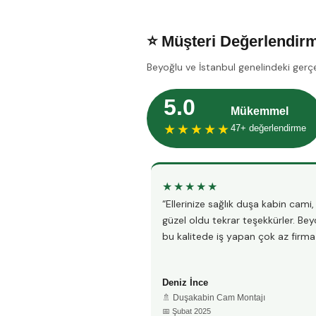
⭐ Müşteri Değerlendirm
Beyoğlu ve İstanbul genelindeki gerç
5.0
Mükemmel
★★★★★
47+ değerlendirme
★★★★★
“Ellerinize sağlık duşa kabin cami
güzel oldu tekrar teşekkürler. Be
bu kalitede iş yapan çok az firma 
Deniz İnce
🚿 Duşakabin Cam Montajı
📅 Şubat 2025