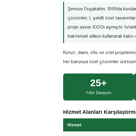
Şensoy Duşakabin
, 1999da kurula
çözümler, L şekilli özel tasarım
proje sayısı
1000i aşmıştır
. İsta
bakteriyel silikon kullanarak kalıc
Konut, daire, ofis ve otel projeleri
her banyoya özel çözümler üretiyo
25+
Yıllık Deneyim
Hizmet Alanları Karşılaştır
Hizmet