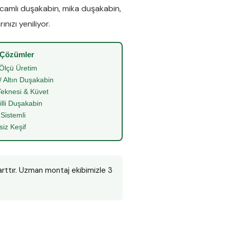
camlı duşakabin
,
mika duşakabin
,
nızı yeniliyor.
 Çözümler
Ölçü Üretim
/ Altın Duşakabin
eknesi & Küvet
illi Duşakabin
 Sistemli
siz Keşif
arttır. Uzman montaj ekibimizle 3