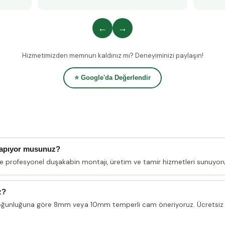
←
→
Hizmetimizden memnun kaldınız mı? Deneyiminizi paylaşın!
⭐ Google'da Değerlendir
yapıyor musunuz?
de profesyonel duşakabin montajı, üretim ve tamir hizmetleri sunuyor
z?
oğunluğuna göre 8mm veya 10mm temperli cam öneriyoruz. Ücretsiz 