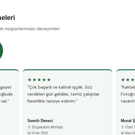
eleri
ek müşterilerimizin deneyimleri
★★★★★
★★
, gayet
“Çok başarılı ve kaliteli işçilik. Söz
“Kalite
yoğlude
verdikleri gün geldiler, temiz çalıştılar.
Fotoğra
var.”
Kesinlikle tavsiye ederim.”
tasarım
Semih Deveci
Murat 
🚿 Duşakabin Montajı
🚿 Özel
📅 Ocak 2025
📅 Mart 2