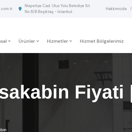
Nispetiye Cad. Ulus Yolu Belediye Sit.
.com.tr
Hakkımızda
No:8/B Beşiktaş - İstanbul
sal
Ürünler
Hizmetler
Hizmet Bölgelerimiz
akabin Fiyati 
abin