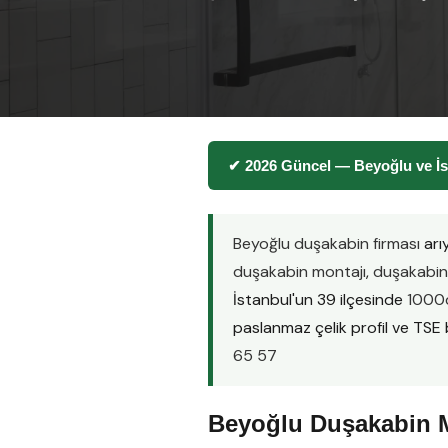
✔ 2026 Güncel — Beyoğlu ve İs
Beyoğlu duşakabin firması
arı
duşakabin montajı
,
duşakabin 
İstanbul'un 39 ilçesinde
1000d
paslanmaz çelik profil ve TSE be
65 57
Beyoğlu Duşakabin M