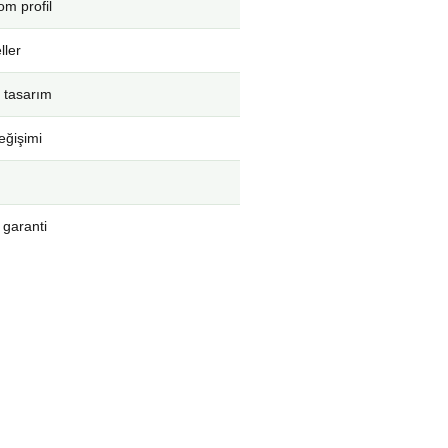
m profil
ller
 tasarım
eğişimi
 garanti