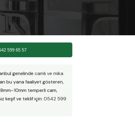
542 599 65 57
tanbul genelinde
camlı ve mika
n bu yana faaliyet gösteren,
ır. 8mm–10mm temperli cam,
z keşif ve teklif için:
0542 599