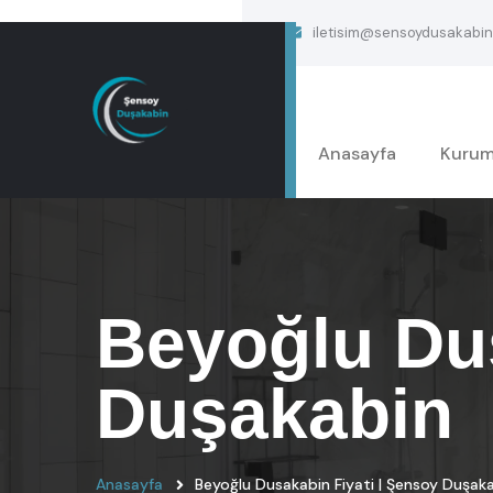
iletisim@sensoydusakabin
Anasayfa
Kurum
Beyoğlu Dus
Duşakabin
Anasayfa
Beyoğlu Dusakabin Fiyati | Şensoy Duşak