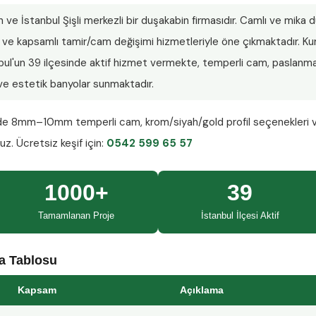
n ve İstanbul Şişli merkezli bir duşakabin firmasıdır. Camlı ve mika
lar ve kapsamlı tamir/cam değişimi hizmetleriyle öne çıkmaktadır.
nbul'un 39 ilçesinde aktif hizmet vermekte, temperli cam, paslanmaz
ı ve estetik banyolar sunmaktadır.
nde
8mm–10mm temperli cam
, krom/siyah/gold profil seçenekleri 
ruz.
Ücretsiz keşif
için:
0542 599 65 57
1000+
39
Tamamlanan Proje
İstanbul İlçesi Aktif
ma Tablosu
Kapsam
Açıklama