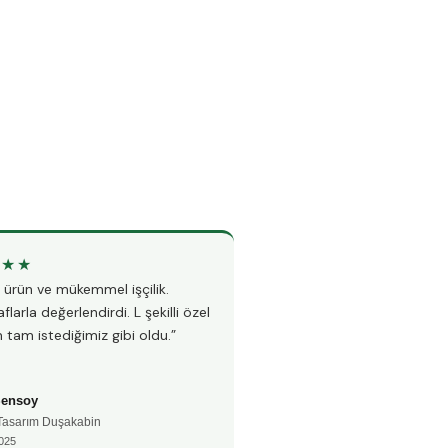
★★★
★★★★★
li ürün ve mükemmel işçilik.
“Teknesiz duşakabin montajı i
flarla değerlendirdi. L şekilli özel
Hem hızlı hem çok temiz çalı
 tam istediğimiz gibi oldu.”
fayanslarıma hiç zarar vermed
Şensoy
Ayşe Kaya
 Tasarım Duşakabin
🚿 Teknesiz Duşakabin
025
📅 Aralık 2024