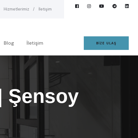
Hizmetlerimiz
İletişim
Blog
İletişim
BIZE ULAŞ
| Şensoy