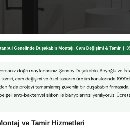
tanbul Genelinde Duşakabin Montajı, Cam Değişimi & Tamir |
0
yorsanız doğru sayfadasınız.
Şensoy Duşakabin
, Beyoğlu ve İs
tamiri
,
cam değişimi
ve
özel tasarım üretim
konularında 1999da
en fazla projeyi
tamamlamış güvenilir bir duşakabin firmasıd
lgeli anti-bakteriyel silikon ile banyolarınızı yeniliyoruz. Ücretsi
ontaj ve Tamir Hizmetleri