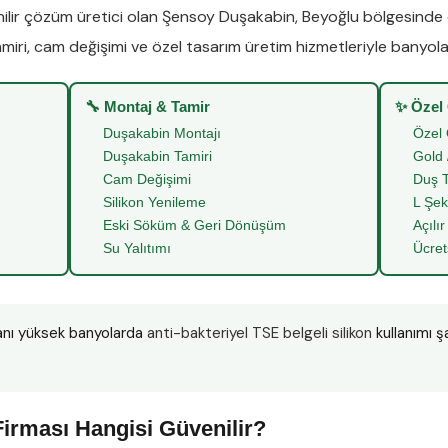
lir çözüm üretici olan
Şensoy Duşakabin
,
Beyoğlu
bölgesinde
miri
,
cam değişimi
ve
özel tasarım üretim
hizmetleriyle banyoları
🔧 Montaj & Tamir
✨ Özel
Duşakabin Montajı
Özel 
Duşakabin Tamiri
Gold 
Cam Değişimi
Duş T
Silikon Yenileme
L Şek
Eski Söküm & Geri Dönüşüm
Açılır
Su Yalıtımı
Ücret
anı yüksek banyolarda
anti-bakteriyel TSE belgeli silikon
kullanımı ş
”
irması Hangisi Güvenilir?