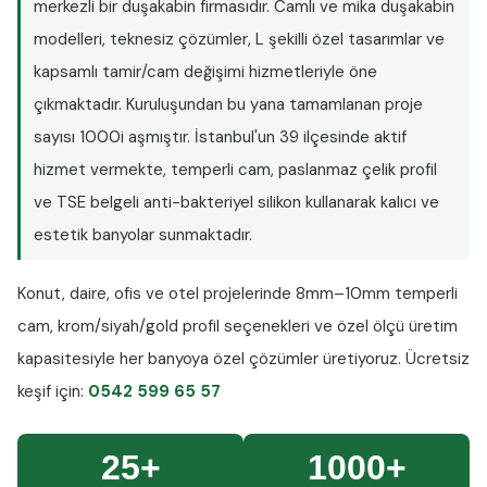
merkezli bir duşakabin firmasıdır. Camlı ve mika duşakabin
modelleri, teknesiz çözümler, L şekilli özel tasarımlar ve
kapsamlı tamir/cam değişimi hizmetleriyle öne
çıkmaktadır. Kuruluşundan bu yana tamamlanan proje
sayısı
1000i aşmıştır
. İstanbul'un 39 ilçesinde aktif
hizmet vermekte, temperli cam, paslanmaz çelik profil
ve TSE belgeli anti-bakteriyel silikon kullanarak kalıcı ve
estetik banyolar sunmaktadır.
Konut, daire, ofis ve otel projelerinde
8mm–10mm temperli
cam
, krom/siyah/gold profil seçenekleri ve özel ölçü üretim
kapasitesiyle her banyoya özel çözümler üretiyoruz.
Ücretsiz
keşif
için:
0542 599 65 57
25+
1000+