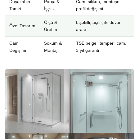
Duşakabin
Parça &
Cam, silikon, menteşe,
Tamiri
İşçilik
profil değişimi
Ölçü &
L şekilli, açılır, iki duvar
Özel Tasarım
Üretim
arası
Cam
Söküm &
TSE belgeli temperli cam,
Değişimi
Montaj
3 yıl garanti