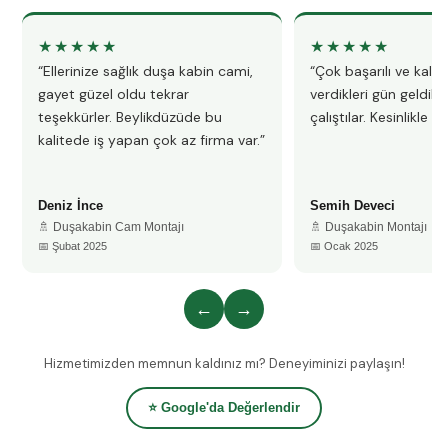
★★★★★
★★★★★
“Ellerinize sağlık duşa kabin cami,
“Çok başarılı ve kalitel
gayet güzel oldu tekrar
verdikleri gün geldile
teşekkürler. Beylikdüzüde bu
çalıştılar. Kesinlikle 
kalitede iş yapan çok az firma var.”
Deniz İnce
Semih Deveci
🚿 Duşakabin Cam Montajı
🚿 Duşakabin Montajı
📅 Şubat 2025
📅 Ocak 2025
←
→
Hizmetimizden memnun kaldınız mı? Deneyiminizi paylaşın!
⭐ Google'da Değerlendir