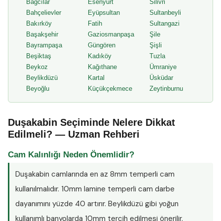
Bağcılar
Esenyurt
Silivri
Bahçelievler
Eyüpsultan
Sultanbeyli
Bakırköy
Fatih
Sultangazi
Başakşehir
Gaziosmanpaşa
Şile
Bayrampaşa
Güngören
Şişli
Beşiktaş
Kadıköy
Tuzla
Beykoz
Kağıthane
Ümraniye
Beylikdüzü
Kartal
Üsküdar
Beyoğlu
Küçükçekmece
Zeytinburnu
Duşakabin Seçiminde Nelere Dikkat
Edilmeli? — Uzman Rehberi
Cam Kalınlığı Neden Önemlidir?
Duşakabin camlarında en az
8mm temperli cam
kullanılmalıdır. 10mm lamine temperli cam darbe
dayanımını yüzde 40 artırır. Beylikdüzü gibi yoğun
kullanımlı banyolarda 10mm tercih edilmesi önerilir.