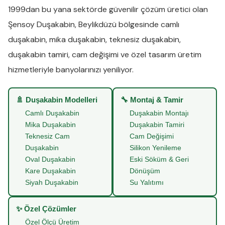
1999dan bu yana sektörde güvenilir çözüm üretici olan
Şensoy Duşakabin
,
Beylikdüzü
bölgesinde
camlı
duşakabin
,
mika duşakabin
,
teknesiz duşakabin
,
duşakabin tamiri
,
cam değişimi
ve
özel tasarım üretim
hizmetleriyle banyolarınızı yeniliyor.
🚿 Duşakabin Modelleri
🔧 Montaj & Tamir
Camlı Duşakabin
Duşakabin Montajı
Mika Duşakabin
Duşakabin Tamiri
Teknesiz Cam
Cam Değişimi
Duşakabin
Silikon Yenileme
Oval Duşakabin
Eski Söküm & Geri
Kare Duşakabin
Dönüşüm
Siyah Duşakabin
Su Yalıtımı
✨ Özel Çözümler
Özel Ölçü Üretim