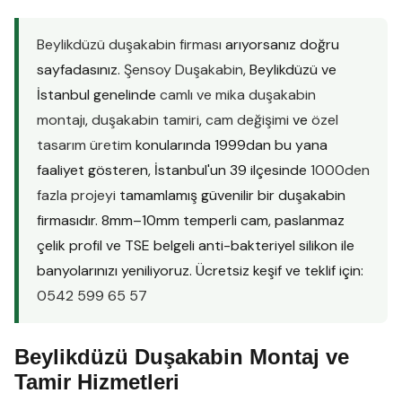
Beylikdüzü duşakabin firması
arıyorsanız doğru
sayfadasınız.
Şensoy Duşakabin
, Beylikdüzü ve
İstanbul genelinde
camlı ve mika duşakabin
montajı
,
duşakabin tamiri
,
cam değişimi
ve
özel
tasarım üretim
konularında 1999dan bu yana
faaliyet gösteren, İstanbul'un 39 ilçesinde
1000den
fazla projeyi
tamamlamış güvenilir bir duşakabin
firmasıdır. 8mm–10mm temperli cam, paslanmaz
çelik profil ve TSE belgeli anti-bakteriyel silikon ile
banyolarınızı yeniliyoruz. Ücretsiz keşif ve teklif için:
0542 599 65 57
Beylikdüzü Duşakabin Montaj ve
Tamir Hizmetleri