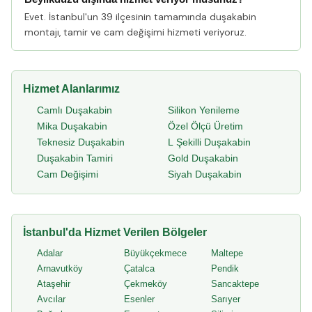
Evet. İstanbul'un 39 ilçesinin tamamında duşakabin
montajı, tamir ve cam değişimi hizmeti veriyoruz.
Hizmet Alanlarımız
Camlı Duşakabin
Silikon Yenileme
Mika Duşakabin
Özel Ölçü Üretim
Teknesiz Duşakabin
L Şekilli Duşakabin
Duşakabin Tamiri
Gold Duşakabin
Cam Değişimi
Siyah Duşakabin
İstanbul'da Hizmet Verilen Bölgeler
Adalar
Büyükçekmece
Maltepe
Arnavutköy
Çatalca
Pendik
Ataşehir
Çekmeköy
Sancaktepe
Avcılar
Esenler
Sarıyer