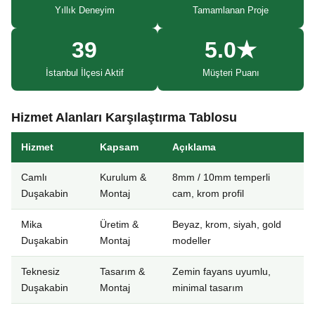
Yıllık Deneyim
Tamamlanan Proje
39
5.0★
İstanbul İlçesi Aktif
Müşteri Puanı
Hizmet Alanları Karşılaştırma Tablosu
Hizmet
Kapsam
Açıklama
Camlı
Kurulum &
8mm / 10mm temperli
Duşakabin
Montaj
cam, krom profil
Mika
Üretim &
Beyaz, krom, siyah, gold
Duşakabin
Montaj
modeller
Teknesiz
Tasarım &
Zemin fayans uyumlu,
Duşakabin
Montaj
minimal tasarım