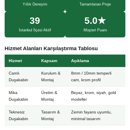
Yıllık Deneyim
Tamamlanan Proje
39
5.0★
İstanbul İlçesi Aktif
Müşteri Puanı
Hizmet Alanları Karşılaştırma Tablosu
Hizmet
Kapsam
Açıklama
Camlı
Kurulum &
8mm / 10mm temperli
Duşakabin
Montaj
cam, krom profil
Mika
Üretim &
Beyaz, krom, siyah, gold
Duşakabin
Montaj
modeller
Teknesiz
Tasarım &
Zemin fayans uyumlu,
Duşakabin
Montaj
minimal tasarım