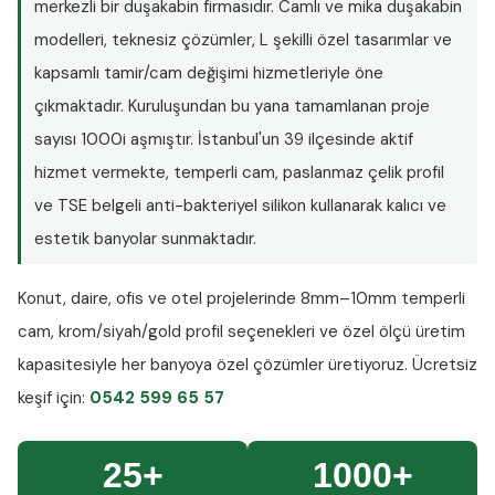
merkezli bir duşakabin firmasıdır. Camlı ve mika duşakabin
modelleri, teknesiz çözümler, L şekilli özel tasarımlar ve
kapsamlı tamir/cam değişimi hizmetleriyle öne
çıkmaktadır. Kuruluşundan bu yana tamamlanan proje
sayısı
1000i aşmıştır
. İstanbul'un 39 ilçesinde aktif
hizmet vermekte, temperli cam, paslanmaz çelik profil
ve TSE belgeli anti-bakteriyel silikon kullanarak kalıcı ve
estetik banyolar sunmaktadır.
Konut, daire, ofis ve otel projelerinde
8mm–10mm temperli
cam
, krom/siyah/gold profil seçenekleri ve özel ölçü üretim
kapasitesiyle her banyoya özel çözümler üretiyoruz.
Ücretsiz
keşif
için:
0542 599 65 57
25+
1000+