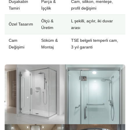
Duşakabin
Parça &
Cam, silikon, menteşe,
Tamiri
İşçilik
profil değişimi
Ölçü &
L şekilli, açılır, iki duvar
Özel Tasarım
Üretim
arası
Cam
Söküm &
TSE belgeli temperli cam,
Değişimi
Montaj
3 yıl garanti