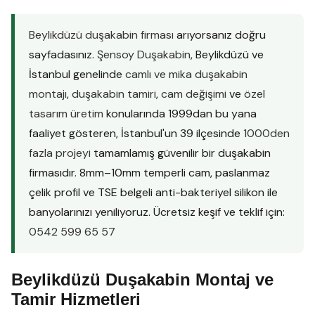
Beylikdüzü duşakabin firması
arıyorsanız doğru
sayfadasınız.
Şensoy Duşakabin
, Beylikdüzü ve
İstanbul genelinde
camlı ve mika duşakabin
montajı
,
duşakabin tamiri
,
cam değişimi
ve
özel
tasarım üretim
konularında 1999dan bu yana
faaliyet gösteren, İstanbul'un 39 ilçesinde
1000den
fazla projeyi
tamamlamış güvenilir bir duşakabin
firmasıdır. 8mm–10mm temperli cam, paslanmaz
çelik profil ve TSE belgeli anti-bakteriyel silikon ile
banyolarınızı yeniliyoruz. Ücretsiz keşif ve teklif için:
0542 599 65 57
Beylikdüzü Duşakabin Montaj ve
Tamir Hizmetleri