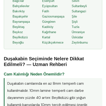
Bağcılar
Esenyurt
Silivri
Bahçelievler
Eyüpsultan
Sultanbeyli
Bakırköy
Fatih
Sultangazi
Başakşehir
Gaziosmanpaşa
Şile
Bayrampaşa
Güngören
Şişli
Beşiktaş
Kadıköy
Tuzla
Beykoz
Kağıthane
Ümraniye
Beylikdüzü
Kartal
Üsküdar
Beyoğlu
Küçükçekmece
Zeytinburnu
Duşakabin Seçiminde Nelere Dikkat
Edilmeli? — Uzman Rehberi
Cam Kalınlığı Neden Önemlidir?
Duşakabin camlarında en az
8mm temperli cam
kullanılmalıdır. 10mm lamine temperli cam darbe
dayanımını yüzde 40 artırır. Beylikdüzü gibi yoğun
kullanımlı banyolarda 10mm tercih edilmesi önerilir.