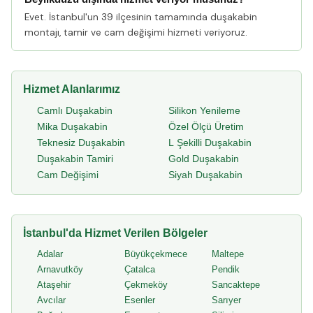
Evet. İstanbul'un 39 ilçesinin tamamında duşakabin
montajı, tamir ve cam değişimi hizmeti veriyoruz.
Hizmet Alanlarımız
Camlı Duşakabin
Silikon Yenileme
Mika Duşakabin
Özel Ölçü Üretim
Teknesiz Duşakabin
L Şekilli Duşakabin
Duşakabin Tamiri
Gold Duşakabin
Cam Değişimi
Siyah Duşakabin
İstanbul'da Hizmet Verilen Bölgeler
Adalar
Büyükçekmece
Maltepe
Arnavutköy
Çatalca
Pendik
Ataşehir
Çekmeköy
Sancaktepe
Avcılar
Esenler
Sarıyer