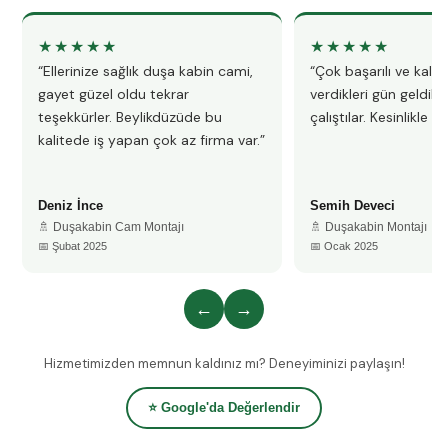
★★★★★
★★★★★
“Ellerinize sağlık duşa kabin cami,
“Çok başarılı ve kalitel
gayet güzel oldu tekrar
verdikleri gün geldile
teşekkürler. Beylikdüzüde bu
çalıştılar. Kesinlikle 
kalitede iş yapan çok az firma var.”
Deniz İnce
Semih Deveci
🚿 Duşakabin Cam Montajı
🚿 Duşakabin Montajı
📅 Şubat 2025
📅 Ocak 2025
←
→
Hizmetimizden memnun kaldınız mı? Deneyiminizi paylaşın!
⭐ Google'da Değerlendir