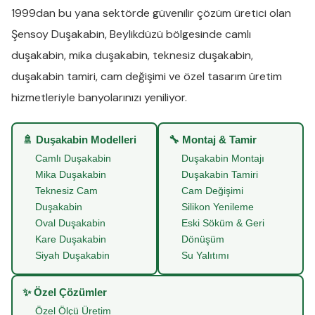
1999dan bu yana sektörde güvenilir çözüm üretici olan
Şensoy Duşakabin
,
Beylikdüzü
bölgesinde
camlı
duşakabin
,
mika duşakabin
,
teknesiz duşakabin
,
duşakabin tamiri
,
cam değişimi
ve
özel tasarım üretim
hizmetleriyle banyolarınızı yeniliyor.
🚿 Duşakabin Modelleri
🔧 Montaj & Tamir
Camlı Duşakabin
Duşakabin Montajı
Mika Duşakabin
Duşakabin Tamiri
Teknesiz Cam
Cam Değişimi
Duşakabin
Silikon Yenileme
Oval Duşakabin
Eski Söküm & Geri
Kare Duşakabin
Dönüşüm
Siyah Duşakabin
Su Yalıtımı
✨ Özel Çözümler
Özel Ölçü Üretim