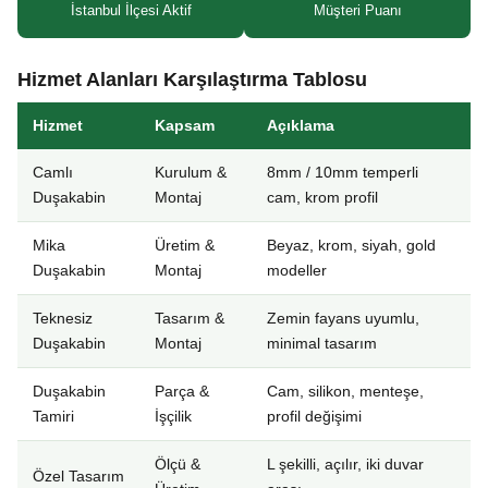
İstanbul İlçesi Aktif
Müşteri Puanı
Hizmet Alanları Karşılaştırma Tablosu
Hizmet
Kapsam
Açıklama
Camlı
Kurulum &
8mm / 10mm temperli
Duşakabin
Montaj
cam, krom profil
Mika
Üretim &
Beyaz, krom, siyah, gold
Duşakabin
Montaj
modeller
Teknesiz
Tasarım &
Zemin fayans uyumlu,
Duşakabin
Montaj
minimal tasarım
Duşakabin
Parça &
Cam, silikon, menteşe,
Tamiri
İşçilik
profil değişimi
Ölçü &
L şekilli, açılır, iki duvar
Özel Tasarım