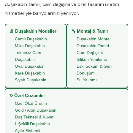
duşakabin tamiri
,
cam değişimi
ve
özel tasarım üretim
hizmetleriyle banyolarınızı yeniliyor.
🚿 Duşakabin Modelleri
🔧 Montaj & Tamir
Camlı Duşakabin
Duşakabin Montajı
Mika Duşakabin
Duşakabin Tamiri
Teknesiz Cam
Cam Değişimi
Duşakabin
Silikon Yenileme
Oval Duşakabin
Eski Söküm & Geri
Kare Duşakabin
Dönüşüm
Siyah Duşakabin
Su Yalıtımı
✨ Özel Çözümler
Özel Ölçü Üretim
Gold / Altın Duşakabin
Duş Teknesi & Küvet
L Şekilli Duşakabin
Açılır Sistemli