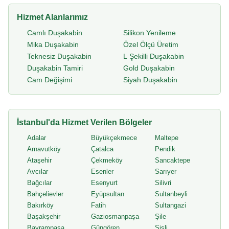
Hizmet Alanlarımız
Camlı Duşakabin
Silikon Yenileme
Mika Duşakabin
Özel Ölçü Üretim
Teknesiz Duşakabin
L Şekilli Duşakabin
Duşakabin Tamiri
Gold Duşakabin
Cam Değişimi
Siyah Duşakabin
İstanbul'da Hizmet Verilen Bölgeler
Adalar
Büyükçekmece
Maltepe
Arnavutköy
Çatalca
Pendik
Ataşehir
Çekmeköy
Sancaktepe
Avcılar
Esenler
Sarıyer
Bağcılar
Esenyurt
Silivri
Bahçelievler
Eyüpsultan
Sultanbeyli
Bakırköy
Fatih
Sultangazi
Başakşehir
Gaziosmanpaşa
Şile
Bayrampaşa
Güngören
Şişli