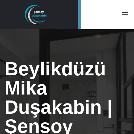
Beylikdüzü
Mika
Duşakabin |
Şensoy