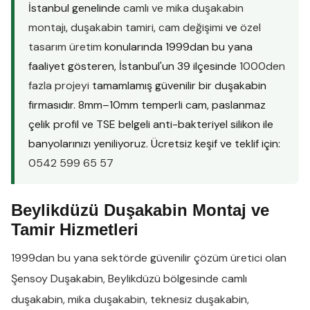
İstanbul genelinde
camlı ve mika duşakabin
montajı
,
duşakabin tamiri
,
cam değişimi
ve
özel
tasarım üretim
konularında 1999dan bu yana
faaliyet gösteren, İstanbul'un 39 ilçesinde
1000den
fazla projeyi
tamamlamış güvenilir bir duşakabin
firmasıdır. 8mm–10mm temperli cam, paslanmaz
çelik profil ve TSE belgeli anti-bakteriyel silikon ile
banyolarınızı yeniliyoruz. Ücretsiz keşif ve teklif için:
0542 599 65 57
Beylikdüzü Duşakabin Montaj ve
Tamir Hizmetleri
1999dan bu yana sektörde güvenilir çözüm üretici olan
Şensoy Duşakabin
,
Beylikdüzü
bölgesinde
camlı
duşakabin
,
mika duşakabin
,
teknesiz duşakabin
,