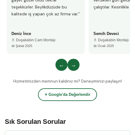
gayet güzel oldu tekrar
verdikleri gün geldile
teşekkürler. Beylikdüzüde bu
çalıştılar. Kesinlikle 
kalitede iş yapan çok az firma var.”
Deniz İnce
Semih Deveci
🚿 Duşakabin Cam Montajı
🚿 Duşakabin Montajı
📅 Şubat 2025
📅 Ocak 2025
←
→
Hizmetimizden memnun kaldınız mı? Deneyiminizi paylaşın!
⭐ Google'da Değerlendir
Sık Sorulan Sorular