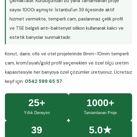
çıkmaktadır. Kuruluşundan bu yana tamamlanan proje
sayısı
1000i aşmıştır
. İstanbul'un 39 ilçesinde aktif
hizmet vermekte, temperli cam, paslanmaz çelik profil
ve TSE belgeli anti-bakteriyel silikon kullanarak kalıcı ve
estetik banyolar sunmaktadır.
Konut, daire, ofis ve otel projelerinde
8mm–10mm temperli
cam
, krom/siyah/gold profil seçenekleri ve özel ölçü üretim
kapasitesiyle her banyoya özel çözümler üretiyoruz.
Ücretsiz
keşif
için:
0542 599 65 57
25+
1000+
Yıllık Deneyim
Tamamlanan Proje
39
5.0★