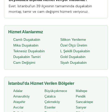
Evet. İstanbul'un 39 ilçesinin tamamında duşakabin
montajı, tamir ve cam değişimi hizmeti veriyoruz.
Hizmet Alanlarımız
Camlı Duşakabin
Silikon Yenileme
Mika Duşakabin
Özel Ölçü Üretim
Teknesiz Duşakabin
L Şekilli Duşakabin
Duşakabin Tamiri
Gold Duşakabin
Cam Değişimi
Siyah Duşakabin
İstanbul'da Hizmet Verilen Bölgeler
Adalar
Büyükçekmece
Maltepe
Arnavutköy
Çatalca
Pendik
Ataşehir
Çekmeköy
Sancaktepe
Avcılar
Esenler
Sarıyer