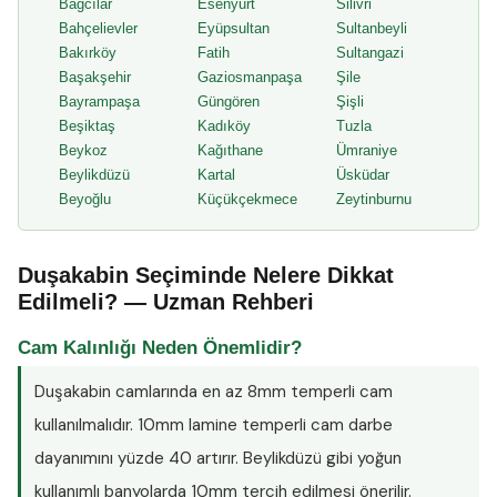
Bağcılar
Esenyurt
Silivri
Bahçelievler
Eyüpsultan
Sultanbeyli
Bakırköy
Fatih
Sultangazi
Başakşehir
Gaziosmanpaşa
Şile
Bayrampaşa
Güngören
Şişli
Beşiktaş
Kadıköy
Tuzla
Beykoz
Kağıthane
Ümraniye
Beylikdüzü
Kartal
Üsküdar
Beyoğlu
Küçükçekmece
Zeytinburnu
Duşakabin Seçiminde Nelere Dikkat
Edilmeli? — Uzman Rehberi
Cam Kalınlığı Neden Önemlidir?
Duşakabin camlarında en az
8mm temperli cam
kullanılmalıdır. 10mm lamine temperli cam darbe
dayanımını yüzde 40 artırır. Beylikdüzü gibi yoğun
kullanımlı banyolarda 10mm tercih edilmesi önerilir.