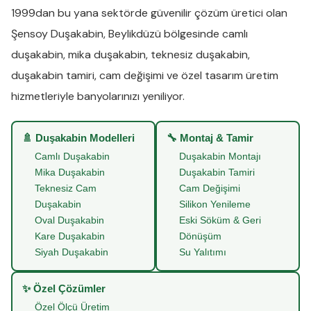
1999dan bu yana sektörde güvenilir çözüm üretici olan
Şensoy Duşakabin
,
Beylikdüzü
bölgesinde
camlı
duşakabin
,
mika duşakabin
,
teknesiz duşakabin
,
duşakabin tamiri
,
cam değişimi
ve
özel tasarım üretim
hizmetleriyle banyolarınızı yeniliyor.
🚿 Duşakabin Modelleri
🔧 Montaj & Tamir
Camlı Duşakabin
Duşakabin Montajı
Mika Duşakabin
Duşakabin Tamiri
Teknesiz Cam
Cam Değişimi
Duşakabin
Silikon Yenileme
Oval Duşakabin
Eski Söküm & Geri
Kare Duşakabin
Dönüşüm
Siyah Duşakabin
Su Yalıtımı
✨ Özel Çözümler
Özel Ölçü Üretim