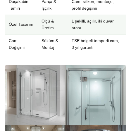
Duşakabin
Parça &
Cam, silikon, menteşe,
Tamiri
İşçilik
profil değişimi
Ölçü &
L şekilli, açılır, iki duvar
Özel Tasarım
Üretim
arası
Cam
Söküm &
TSE belgeli temperli cam,
Değişimi
Montaj
3 yıl garanti