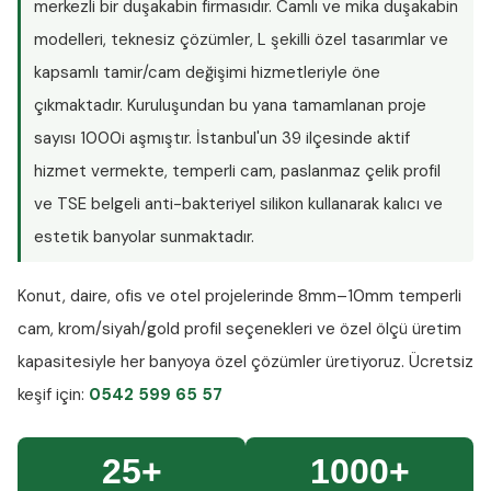
merkezli bir duşakabin firmasıdır. Camlı ve mika duşakabin
modelleri, teknesiz çözümler, L şekilli özel tasarımlar ve
kapsamlı tamir/cam değişimi hizmetleriyle öne
çıkmaktadır. Kuruluşundan bu yana tamamlanan proje
sayısı
1000i aşmıştır
. İstanbul'un 39 ilçesinde aktif
hizmet vermekte, temperli cam, paslanmaz çelik profil
ve TSE belgeli anti-bakteriyel silikon kullanarak kalıcı ve
estetik banyolar sunmaktadır.
Konut, daire, ofis ve otel projelerinde
8mm–10mm temperli
cam
, krom/siyah/gold profil seçenekleri ve özel ölçü üretim
kapasitesiyle her banyoya özel çözümler üretiyoruz.
Ücretsiz
keşif
için:
0542 599 65 57
25+
1000+