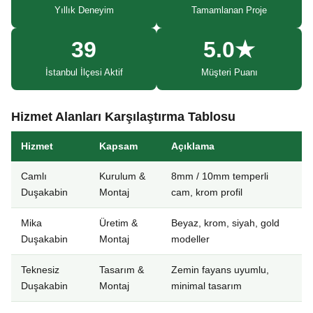
Yıllık Deneyim
Tamamlanan Proje
39
5.0★
İstanbul İlçesi Aktif
Müşteri Puanı
Hizmet Alanları Karşılaştırma Tablosu
Hizmet
Kapsam
Açıklama
Camlı
Kurulum &
8mm / 10mm temperli
Duşakabin
Montaj
cam, krom profil
Mika
Üretim &
Beyaz, krom, siyah, gold
Duşakabin
Montaj
modeller
Teknesiz
Tasarım &
Zemin fayans uyumlu,
Duşakabin
Montaj
minimal tasarım