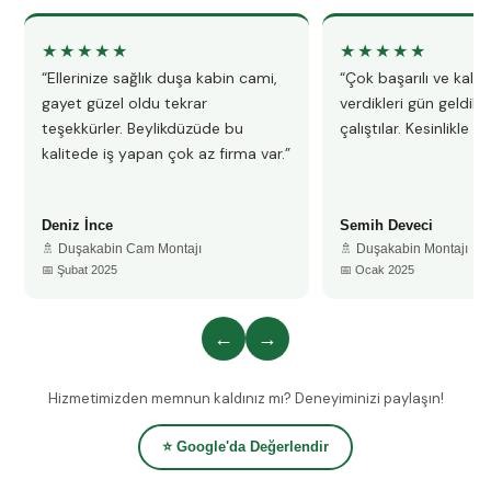
★★★★★
★★★★★
“Ellerinize sağlık duşa kabin cami,
“Çok başarılı ve kalitel
gayet güzel oldu tekrar
verdikleri gün geldile
teşekkürler. Beylikdüzüde bu
çalıştılar. Kesinlikle 
kalitede iş yapan çok az firma var.”
Deniz İnce
Semih Deveci
🚿 Duşakabin Cam Montajı
🚿 Duşakabin Montajı
📅 Şubat 2025
📅 Ocak 2025
←
→
Hizmetimizden memnun kaldınız mı? Deneyiminizi paylaşın!
⭐ Google'da Değerlendir