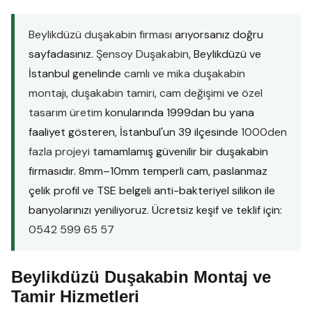
Beylikdüzü duşakabin firması
arıyorsanız doğru
sayfadasınız.
Şensoy Duşakabin
, Beylikdüzü ve
İstanbul genelinde
camlı ve mika duşakabin
montajı
,
duşakabin tamiri
,
cam değişimi
ve
özel
tasarım üretim
konularında 1999dan bu yana
faaliyet gösteren, İstanbul'un 39 ilçesinde
1000den
fazla projeyi
tamamlamış güvenilir bir duşakabin
firmasıdır. 8mm–10mm temperli cam, paslanmaz
çelik profil ve TSE belgeli anti-bakteriyel silikon ile
banyolarınızı yeniliyoruz. Ücretsiz keşif ve teklif için:
0542 599 65 57
Beylikdüzü Duşakabin Montaj ve
Tamir Hizmetleri