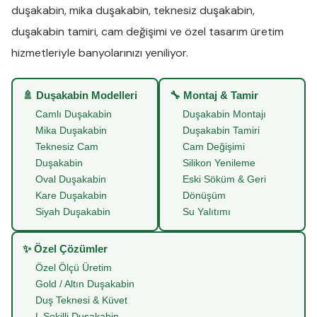
duşakabin
,
mika duşakabin
,
teknesiz duşakabin
,
duşakabin tamiri
,
cam değişimi
ve
özel tasarım üretim
hizmetleriyle banyolarınızı yeniliyor.
🚿 Duşakabin Modelleri
🔧 Montaj & Tamir
Camlı Duşakabin
Duşakabin Montajı
Mika Duşakabin
Duşakabin Tamiri
Teknesiz Cam
Cam Değişimi
Duşakabin
Silikon Yenileme
Oval Duşakabin
Eski Söküm & Geri
Kare Duşakabin
Dönüşüm
Siyah Duşakabin
Su Yalıtımı
✨ Özel Çözümler
Özel Ölçü Üretim
Gold / Altın Duşakabin
Duş Teknesi & Küvet
L Şekilli Duşakabin