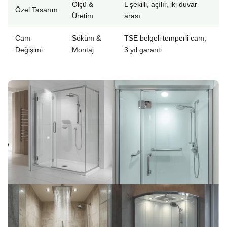
Ölçü &
L şekilli, açılır, iki duvar
Özel Tasarım
Üretim
arası
Cam
Söküm &
TSE belgeli temperli cam,
Değişimi
Montaj
3 yıl garanti