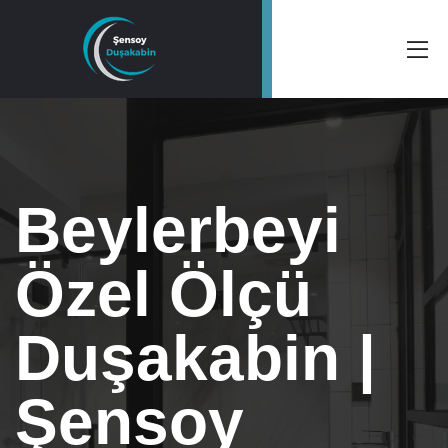
Beylerbeyi
Özel Ölçü
Duşakabin |
Şensoy