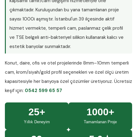
kapsamlı tamir/cam değişimi hizmetleriyle öne
çıkmaktadır. Kuruluşundan bu yana tamamlanan proje
sayısı
1000i aşmıştır
. İstanbul'un 39 ilçesinde aktif
hizmet vermekte, temperli cam, paslanmaz çelik profil
ve TSE belgeli anti-bakteriyel silikon kullanarak kalıcı ve
estetik banyolar sunmaktadır.
Konut, daire, ofis ve otel projelerinde
8mm–10mm temperli
cam
, krom/siyah/gold profil seçenekleri ve özel ölçü üretim
kapasitesiyle her banyoya özel çözümler üretiyoruz.
Ücretsiz
keşif
için:
0542 599 65 57
25+
1000+
Yıllık Deneyim
Tamamlanan Proje