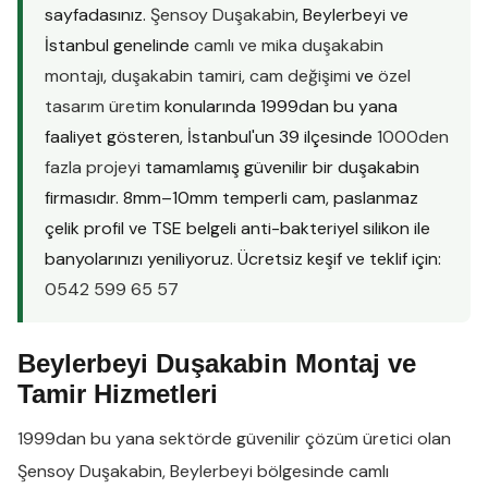
sayfadasınız.
Şensoy Duşakabin
, Beylerbeyi ve
İstanbul genelinde
camlı ve mika duşakabin
montajı
,
duşakabin tamiri
,
cam değişimi
ve
özel
tasarım üretim
konularında 1999dan bu yana
faaliyet gösteren, İstanbul'un 39 ilçesinde
1000den
fazla projeyi
tamamlamış güvenilir bir duşakabin
firmasıdır. 8mm–10mm temperli cam, paslanmaz
çelik profil ve TSE belgeli anti-bakteriyel silikon ile
banyolarınızı yeniliyoruz. Ücretsiz keşif ve teklif için:
0542 599 65 57
Beylerbeyi Duşakabin Montaj ve
Tamir Hizmetleri
1999dan bu yana sektörde güvenilir çözüm üretici olan
Şensoy Duşakabin
,
Beylerbeyi
bölgesinde
camlı