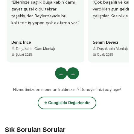
“Ellerinize sağlık duşa kabin cami,
“Çok başarılı ve kalitel
gayet güzel oldu tekrar
verdikleri gün geldile
teşekkürler. Beylerbeyide bu
çalıştılar. Kesinlikle 
kalitede iş yapan çok az firma var.”
Deniz İnce
Semih Deveci
🚿 Duşakabin Cam Montajı
🚿 Duşakabin Montajı
📅 Şubat 2025
📅 Ocak 2025
←
→
Hizmetimizden memnun kaldınız mı? Deneyiminizi paylaşın!
⭐ Google'da Değerlendir
Sık Sorulan Sorular