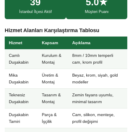
39
5.0★
İstanbul İlçesi Aktif
Müşteri Puanı
Hizmet Alanları Karşılaştırma Tablosu
Hizmet
Kapsam
Açıklama
Camlı
Kurulum &
8mm / 10mm temperli
Duşakabin
Montaj
cam, krom profil
Mika
Üretim &
Beyaz, krom, siyah, gold
Duşakabin
Montaj
modeller
Teknesiz
Tasarım &
Zemin fayans uyumlu,
Duşakabin
Montaj
minimal tasarım
Duşakabin
Parça &
Cam, silikon, menteşe,
Tamiri
İşçilik
profil değişimi