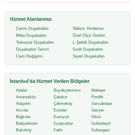
Hizmet Alanlarımız
Camlı Duşakabin
Silikon Yenileme
Mika Duşakabin
Özel Ölçü Üretim
Teknesiz Duşakabin
L Şekilli Duşakabin
Duşakabin Tamiri
Gold Duşakabin
Cam Değişimi
Siyah Duşakabin
İstanbul'da Hizmet Verilen Bölgeler
Adalar
Büyükçekmece
Maltepe
Arnavutköy
Çatalca
Pendik
Ataşehir
Çekmeköy
Sancaktepe
Avcılar
Esenler
Sarıyer
Bağcılar
Esenyurt
Silivri
Bahçelievler
Eyüpsultan
Sultanbeyli
Bakırköy
Fatih
Sultangazi