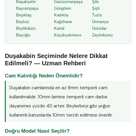
Başakşehir
Gaziosmanpaşa
Şile
Bayrampaşa
Güngören
Şişli
Beşiktaş
Kadıköy
Tuzla
Beykoz
Kağıthane
Ümraniye
Beylikdüzü
Kartal
Üsküdar
Beyoğlu
Küçükçekmece
Zeytinburnu
Duşakabin Seçiminde Nelere Dikkat
Edilmeli? — Uzman Rehberi
Cam Kalınlığı Neden Önemlidir?
Duşakabin camlarında en az
8mm temperli cam
kullanılmalıdır. 10mm lamine temperli cam darbe
dayanımını yüzde 40 artırır. Beylerbeyi gibi yoğun
kullanımlı banyolarda 10mm tercih edilmesi önerilir.
Doğru Model Nasıl Seçilir?