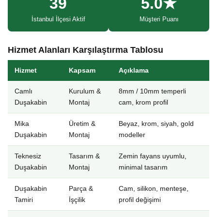
39
5.0★
İstanbul İlçesi Aktif
Müşteri Puanı
Hizmet Alanları Karşılaştırma Tablosu
Hizmet
Kapsam
Açıklama
Camlı
Kurulum &
8mm / 10mm temperli
Duşakabin
Montaj
cam, krom profil
Mika
Üretim &
Beyaz, krom, siyah, gold
Duşakabin
Montaj
modeller
Teknesiz
Tasarım &
Zemin fayans uyumlu,
Duşakabin
Montaj
minimal tasarım
Duşakabin
Parça &
Cam, silikon, menteşe,
Tamiri
İşçilik
profil değişimi