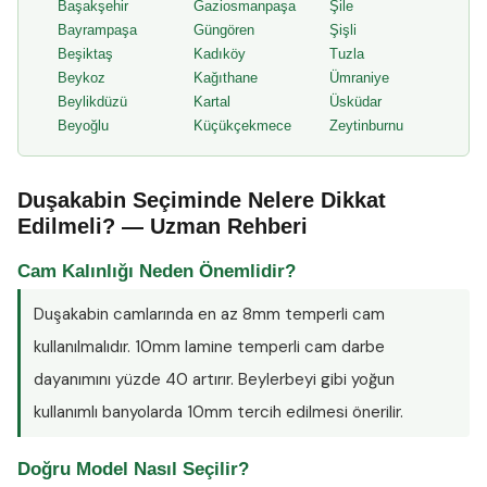
Başakşehir
Gaziosmanpaşa
Şile
Bayrampaşa
Güngören
Şişli
Beşiktaş
Kadıköy
Tuzla
Beykoz
Kağıthane
Ümraniye
Beylikdüzü
Kartal
Üsküdar
Beyoğlu
Küçükçekmece
Zeytinburnu
Duşakabin Seçiminde Nelere Dikkat
Edilmeli? — Uzman Rehberi
Cam Kalınlığı Neden Önemlidir?
Duşakabin camlarında en az
8mm temperli cam
kullanılmalıdır. 10mm lamine temperli cam darbe
dayanımını yüzde 40 artırır. Beylerbeyi gibi yoğun
kullanımlı banyolarda 10mm tercih edilmesi önerilir.
Doğru Model Nasıl Seçilir?