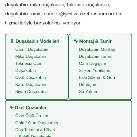
duşakabin
,
mika duşakabin
,
teknesiz duşakabin
,
duşakabin tamiri
,
cam değişimi
ve
özel tasarım üretim
hizmetleriyle banyolarınızı yeniliyor.
🚿 Duşakabin Modelleri
🔧 Montaj & Tamir
Camlı Duşakabin
Duşakabin Montajı
Mika Duşakabin
Duşakabin Tamiri
Teknesiz Cam
Cam Değişimi
Duşakabin
Silikon Yenileme
Oval Duşakabin
Eski Söküm & Geri
Kare Duşakabin
Dönüşüm
Siyah Duşakabin
Su Yalıtımı
✨ Özel Çözümler
Özel Ölçü Üretim
Gold / Altın Duşakabin
Duş Teknesi & Küvet
L Şekilli Duşakabin