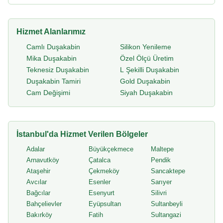
Hizmet Alanlarımız
Camlı Duşakabin
Silikon Yenileme
Mika Duşakabin
Özel Ölçü Üretim
Teknesiz Duşakabin
L Şekilli Duşakabin
Duşakabin Tamiri
Gold Duşakabin
Cam Değişimi
Siyah Duşakabin
İstanbul'da Hizmet Verilen Bölgeler
Adalar
Büyükçekmece
Maltepe
Arnavutköy
Çatalca
Pendik
Ataşehir
Çekmeköy
Sancaktepe
Avcılar
Esenler
Sarıyer
Bağcılar
Esenyurt
Silivri
Bahçelievler
Eyüpsultan
Sultanbeyli
Bakırköy
Fatih
Sultangazi