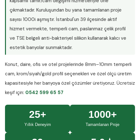
kapsamlı tamir/cam değişimi hizmetleriyle öne
çıkmaktadır. Kuruluşundan bu yana tamamlanan proje
sayısı
1000i aşmıştır
. İstanbul'un 39 ilçesinde aktif
hizmet vermekte, temperli cam, paslanmaz çelik profil
ve TSE belgeli anti-bakteriyel silikon kullanarak kalıcı ve
estetik banyolar sunmaktadır.
Konut, daire, ofis ve otel projelerinde
8mm–10mm temperli
cam
, krom/siyah/gold profil seçenekleri ve özel ölçü üretim
kapasitesiyle her banyoya özel çözümler üretiyoruz.
Ücretsiz
keşif
için:
0542 599 65 57
25+
1000+
Yıllık Deneyim
Tamamlanan Proje