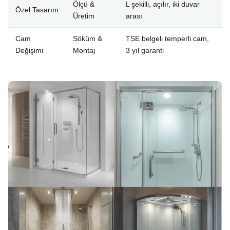
Ölçü &
L şekilli, açılır, iki duvar
Özel Tasarım
Üretim
arası
Cam
Söküm &
TSE belgeli temperli cam,
Değişimi
Montaj
3 yıl garanti