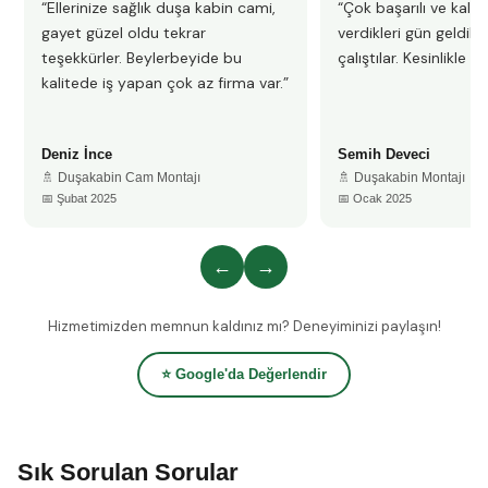
“Ellerinize sağlık duşa kabin cami,
“Çok başarılı ve kalitel
gayet güzel oldu tekrar
verdikleri gün geldile
teşekkürler. Beylerbeyide bu
çalıştılar. Kesinlikle 
kalitede iş yapan çok az firma var.”
Deniz İnce
Semih Deveci
🚿 Duşakabin Cam Montajı
🚿 Duşakabin Montajı
📅 Şubat 2025
📅 Ocak 2025
←
→
Hizmetimizden memnun kaldınız mı? Deneyiminizi paylaşın!
⭐ Google'da Değerlendir
Sık Sorulan Sorular