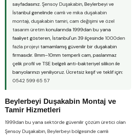
sayfadasınız.
Şensoy Duşakabin
, Beylerbeyi ve
İstanbul genelinde
camlı ve mika duşakabin
montajı
,
duşakabin tamiri
,
cam değişimi
ve
özel
tasarım üretim
konularında 1999dan bu yana
faaliyet gösteren, İstanbul'un 39 ilçesinde
1000den
fazla projeyi
tamamlamış güvenilir bir duşakabin
firmasıdır. 8mm–10mm temperli cam, paslanmaz
çelik profil ve TSE belgeli anti-bakteriyel silikon ile
banyolarınızı yeniliyoruz. Ücretsiz keşif ve teklif için:
0542 599 65 57
Beylerbeyi Duşakabin Montaj ve
Tamir Hizmetleri
1999dan bu yana sektörde güvenilir çözüm üretici olan
Şensoy Duşakabin
,
Beylerbeyi
bölgesinde
camlı