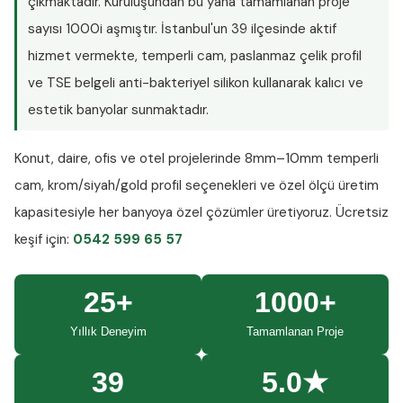
çıkmaktadır. Kuruluşundan bu yana tamamlanan proje
sayısı
1000i aşmıştır
. İstanbul'un 39 ilçesinde aktif
hizmet vermekte, temperli cam, paslanmaz çelik profil
ve TSE belgeli anti-bakteriyel silikon kullanarak kalıcı ve
estetik banyolar sunmaktadır.
Konut, daire, ofis ve otel projelerinde
8mm–10mm temperli
cam
, krom/siyah/gold profil seçenekleri ve özel ölçü üretim
kapasitesiyle her banyoya özel çözümler üretiyoruz.
Ücretsiz
keşif
için:
0542 599 65 57
25+
1000+
Yıllık Deneyim
Tamamlanan Proje
39
5.0★