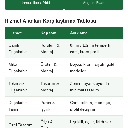
İstanbul İlçesi Aktif
Müşteri Puanı
Hizmet Alanları Karşılaştırma Tablosu
Hizmet
Kapsam
Açıklama
Camlı
Kurulum &
8mm / 10mm temperli
Duşakabin
Montaj
cam, krom profil
Mika
Üretim &
Beyaz, krom, siyah, gold
Duşakabin
Montaj
modeller
Teknesiz
Tasarım &
Zemin fayans uyumlu,
Duşakabin
Montaj
minimal tasarım
Duşakabin
Parça &
Cam, silikon, menteşe,
Tamiri
İşçilik
profil değişimi
Ölçü &
L şekilli, açılır, iki duvar
Özel Tasarım