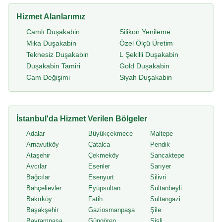
Hizmet Alanlarımız
Camlı Duşakabin
Silikon Yenileme
Mika Duşakabin
Özel Ölçü Üretim
Teknesiz Duşakabin
L Şekilli Duşakabin
Duşakabin Tamiri
Gold Duşakabin
Cam Değişimi
Siyah Duşakabin
İstanbul'da Hizmet Verilen Bölgeler
Adalar
Büyükçekmece
Maltepe
Arnavutköy
Çatalca
Pendik
Ataşehir
Çekmeköy
Sancaktepe
Avcılar
Esenler
Sarıyer
Bağcılar
Esenyurt
Silivri
Bahçelievler
Eyüpsultan
Sultanbeyli
Bakırköy
Fatih
Sultangazi
Başakşehir
Gaziosmanpaşa
Şile
Bayrampaşa
Güngören
Şişli