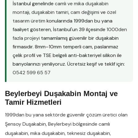
İstanbul genelinde
camlı ve mika duşakabin
montajı
,
duşakabin tamiri
,
cam değişimi
ve
özel
tasarım üretim
konularında 1999dan bu yana
faaliyet gösteren, İstanbul'un 39 ilçesinde
1000den
fazla projeyi
tamamlamış güvenilir bir duşakabin
firmasıdır. 8mm–10mm temperli cam, paslanmaz
çelik profil ve TSE belgeli anti-bakteriyel silikon ile
banyolarınızı yeniliyoruz. Ücretsiz keşif ve teklif için:
0542 599 65 57
Beylerbeyi Duşakabin Montaj ve
Tamir Hizmetleri
1999dan bu yana sektörde güvenilir çözüm üretici olan
Şensoy Duşakabin
,
Beylerbeyi
bölgesinde
camlı
duşakabin
,
mika duşakabin
,
teknesiz duşakabin
,