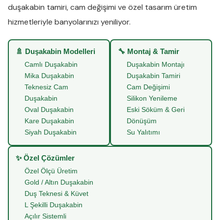
duşakabin tamiri
,
cam değişimi
ve
özel tasarım üretim
hizmetleriyle banyolarınızı yeniliyor.
🚿 Duşakabin Modelleri
🔧 Montaj & Tamir
Camlı Duşakabin
Duşakabin Montajı
Mika Duşakabin
Duşakabin Tamiri
Teknesiz Cam
Cam Değişimi
Duşakabin
Silikon Yenileme
Oval Duşakabin
Eski Söküm & Geri
Kare Duşakabin
Dönüşüm
Siyah Duşakabin
Su Yalıtımı
✨ Özel Çözümler
Özel Ölçü Üretim
Gold / Altın Duşakabin
Duş Teknesi & Küvet
L Şekilli Duşakabin
Açılır Sistemli