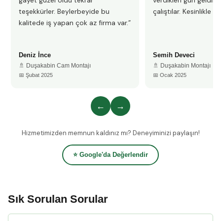
gayet güzel oldu tekrar
verdikleri gün geldile
teşekkürler. Beylerbeyide bu
çalıştılar. Kesinlikle 
kalitede iş yapan çok az firma var.”
Deniz İnce
Semih Deveci
🚿 Duşakabin Cam Montajı
🚿 Duşakabin Montajı
📅 Şubat 2025
📅 Ocak 2025
←
→
Hizmetimizden memnun kaldınız mı? Deneyiminizi paylaşın!
⭐ Google'da Değerlendir
Sık Sorulan Sorular