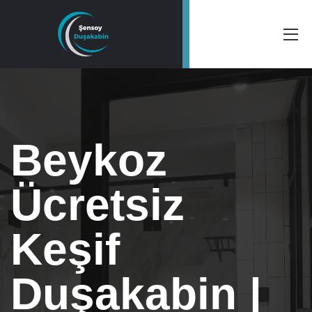
Beykoz
Ücretsiz
Keşif
Duşakabin |