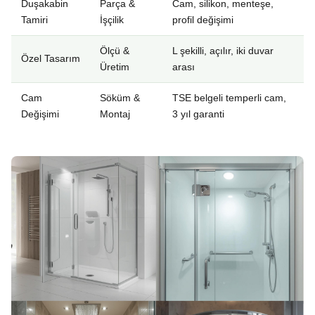
Duşakabin
Parça &
Cam, silikon, menteşe,
Tamiri
İşçilik
profil değişimi
Ölçü &
L şekilli, açılır, iki duvar
Özel Tasarım
Üretim
arası
Cam
Söküm &
TSE belgeli temperli cam,
Değişimi
Montaj
3 yıl garanti