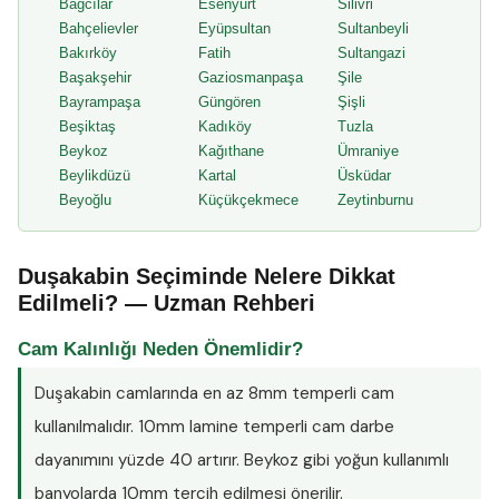
Bağcılar
Esenyurt
Silivri
Bahçelievler
Eyüpsultan
Sultanbeyli
Bakırköy
Fatih
Sultangazi
Başakşehir
Gaziosmanpaşa
Şile
Bayrampaşa
Güngören
Şişli
Beşiktaş
Kadıköy
Tuzla
Beykoz
Kağıthane
Ümraniye
Beylikdüzü
Kartal
Üsküdar
Beyoğlu
Küçükçekmece
Zeytinburnu
Duşakabin Seçiminde Nelere Dikkat
Edilmeli? — Uzman Rehberi
Cam Kalınlığı Neden Önemlidir?
Duşakabin camlarında en az
8mm temperli cam
kullanılmalıdır. 10mm lamine temperli cam darbe
dayanımını yüzde 40 artırır. Beykoz gibi yoğun kullanımlı
banyolarda 10mm tercih edilmesi önerilir.