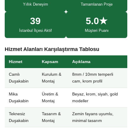
Yıllık Deneyim
Tamamlanan Proje
39
5.0★
İstanbul İlçesi Aktif
Müşteri Puanı
Hizmet Alanları Karşılaştırma Tablosu
Hizmet
Kapsam
Açıklama
Camlı
Kurulum &
8mm / 10mm temperli
Duşakabin
Montaj
cam, krom profil
Mika
Üretim &
Beyaz, krom, siyah, gold
Duşakabin
Montaj
modeller
Teknesiz
Tasarım &
Zemin fayans uyumlu,
Duşakabin
Montaj
minimal tasarım