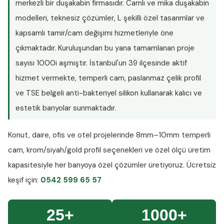
merkezli bir duşakabin firmasıdır. Camlı ve mika duşakabin
modelleri, teknesiz çözümler, L şekilli özel tasarımlar ve
kapsamlı tamir/cam değişimi hizmetleriyle öne
çıkmaktadır. Kuruluşundan bu yana tamamlanan proje
sayısı
1000i aşmıştır
. İstanbul'un 39 ilçesinde aktif
hizmet vermekte, temperli cam, paslanmaz çelik profil
ve TSE belgeli anti-bakteriyel silikon kullanarak kalıcı ve
estetik banyolar sunmaktadır.
Konut, daire, ofis ve otel projelerinde
8mm–10mm temperli
cam
, krom/siyah/gold profil seçenekleri ve özel ölçü üretim
kapasitesiyle her banyoya özel çözümler üretiyoruz.
Ücretsiz
keşif
için:
0542 599 65 57
25+
1000+