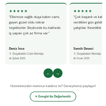
★★★★★
★★★★★
“Ellerinize sağlık duşa kabin cami,
“Çok başarılı ve kalitel
gayet güzel oldu tekrar
verdikleri gün geldile
teşekkürler. Beykozde bu kalitede
çalıştılar. Kesinlikle 
iş yapan çok az firma var.”
Deniz İnce
Semih Deveci
🚿 Duşakabin Cam Montajı
🚿 Duşakabin Montajı
📅 Şubat 2025
📅 Ocak 2025
←
→
Hizmetimizden memnun kaldınız mı? Deneyiminizi paylaşın!
⭐ Google'da Değerlendir