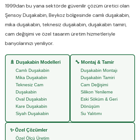
1999dan bu yana sektörde güvenilir çözüm üretici olan
Şensoy Duşakabin
,
Beykoz
bölgesinde
camlı duşakabin
,
mika duşakabin
,
teknesiz duşakabin
,
duşakabin tamiri
,
cam değişimi
ve
özel tasarım üretim
hizmetleriyle
banyolarınızı yeniliyor.
🚿 Duşakabin Modelleri
🔧 Montaj & Tamir
Camlı Duşakabin
Duşakabin Montajı
Mika Duşakabin
Duşakabin Tamiri
Teknesiz Cam
Cam Değişimi
Duşakabin
Silikon Yenileme
Oval Duşakabin
Eski Söküm & Geri
Kare Duşakabin
Dönüşüm
Siyah Duşakabin
Su Yalıtımı
✨ Özel Çözümler
Özel Ölçü Üretim