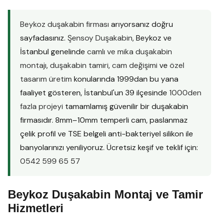
Beykoz duşakabin firması
arıyorsanız doğru
sayfadasınız.
Şensoy Duşakabin
, Beykoz ve
İstanbul genelinde
camlı ve mika duşakabin
montajı
,
duşakabin tamiri
,
cam değişimi
ve
özel
tasarım üretim
konularında 1999dan bu yana
faaliyet gösteren, İstanbul'un 39 ilçesinde
1000den
fazla projeyi
tamamlamış güvenilir bir duşakabin
firmasıdır. 8mm–10mm temperli cam, paslanmaz
çelik profil ve TSE belgeli anti-bakteriyel silikon ile
banyolarınızı yeniliyoruz. Ücretsiz keşif ve teklif için:
0542 599 65 57
Beykoz Duşakabin Montaj ve Tamir
Hizmetleri