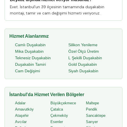
Evet. İstanbul'un 39 ilçesinin tamamında duşakabin
montajı, tamir ve cam değişimi hizmeti veriyoruz.
Hizmet Alanlarımız
Camlı Duşakabin
Silikon Yenileme
Mika Duşakabin
Özel Ölçü Üretim
Teknesiz Duşakabin
L Şekilli Duşakabin
Duşakabin Tamiri
Gold Duşakabin
Cam Değişimi
Siyah Duşakabin
İstanbul'da Hizmet Verilen Bölgeler
Adalar
Büyükçekmece
Maltepe
Arnavutköy
Çatalca
Pendik
Ataşehir
Çekmeköy
Sancaktepe
Avcılar
Esenler
Sarıyer