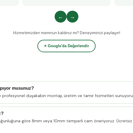
←
→
Hizmetimizden memnun kaldınız mı? Deneyiminizi paylaşın!
⭐ Google'da Değerlendir
apıyor musunuz?
e profesyonel duşakabin montajı, üretim ve tamir hizmetleri sunuyoru
z?
oğunluğuna göre 8mm veya 10mm temperli cam öneriyoruz. Ücretsiz 