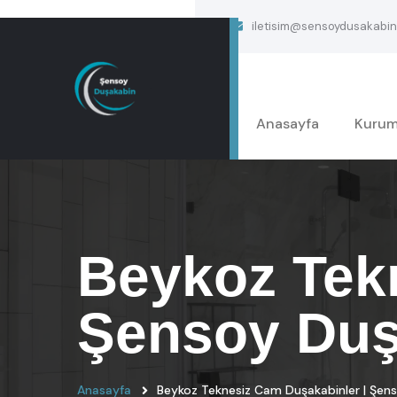
iletisim@sensoydusakabin
Anasayfa
Kurum
Beykoz Tek
Şensoy Duş
Anasayfa
Beykoz Teknesiz Cam Duşakabinler | Şen