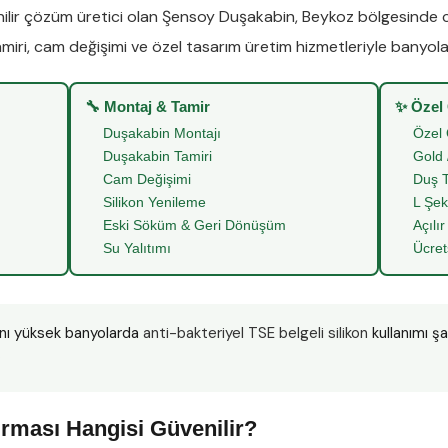
lir çözüm üretici olan
Şensoy Duşakabin
,
Beykoz
bölgesinde
miri
,
cam değişimi
ve
özel tasarım üretim
hizmetleriyle banyoları
🔧 Montaj & Tamir
✨ Özel
Duşakabin Montajı
Özel 
Duşakabin Tamiri
Gold 
Cam Değişimi
Duş T
Silikon Yenileme
L Şek
Eski Söküm & Geri Dönüşüm
Açılır
Su Yalıtımı
Ücret
nı yüksek banyolarda
anti-bakteriyel TSE belgeli silikon
kullanımı ş
”
rması Hangisi Güvenilir?