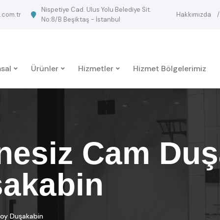
Nispetiye Cad. Ulus Yolu Belediye Sit.
.com.tr
Hakkımızda
No:8/B Beşiktaş - İstanbul
sal
Ürünler
Hizmetler
Hizmet Bölgelerimiz
nesiz Cam Duşa
akabin
soy Duşakabin