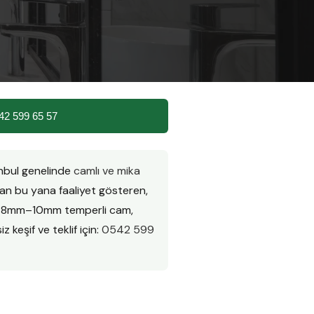
42 599 65 57
anbul genelinde
camlı ve mika
n bu yana faaliyet gösteren,
ır. 8mm–10mm temperli cam,
z keşif ve teklif için:
0542 599