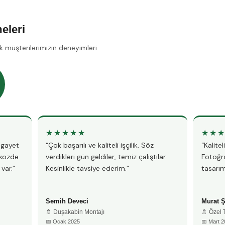
eleri
k müşterilerimizin deneyimleri
★★★★★
★★
, gayet
“Çok başarılı ve kaliteli işçilik. Söz
“Kalite
ykozde
verdikleri gün geldiler, temiz çalıştılar.
Fotoğra
var.”
Kesinlikle tavsiye ederim.”
tasarım
Semih Deveci
Murat 
🚿 Duşakabin Montajı
🚿 Özel
📅 Ocak 2025
📅 Mart 2