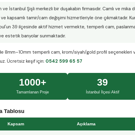
n ve İstanbul Şişli merkezli bir duşakabin firmasıdır. Camlı ve mika
lar ve kapsamlı tamir/cam değişimi hizmetleriyle öne çıkmaktadır.
nbul'un 39 ilçesinde aktif hizmet vermekte, temperli cam, paslanmaz
ı ve estetik banyolar sunmaktadır.
nde
8mm–10mm temperli cam
, krom/siyah/gold profil seçenekleri 
ruz.
Ücretsiz keşif
için:
0542 599 65 57
1000+
39
Tamamlanan Proje
İstanbul İlçesi Aktif
ma Tablosu
Kapsam
Açıklama