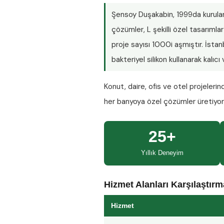
Şensoy Duşakabin
, 1999da kurula
çözümler, L şekilli özel tasarım
proje sayısı
1000i aşmıştır
. İsta
bakteriyel silikon kullanarak kalıc
Konut, daire, ofis ve otel projeleri
her banyoya özel çözümler üretiyo
25+
Yıllık Deneyim
Hizmet Alanları Karşılaştır
Hizmet