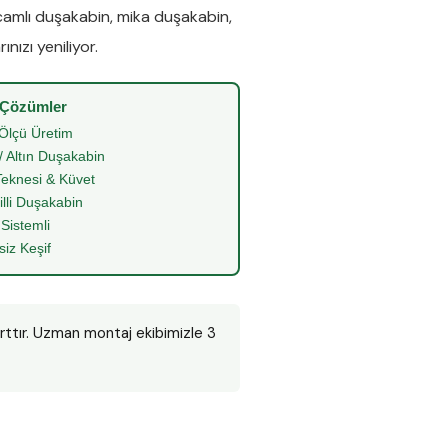
camlı duşakabin
,
mika duşakabin
,
nızı yeniliyor.
 Çözümler
Ölçü Üretim
/ Altın Duşakabin
eknesi & Küvet
illi Duşakabin
 Sistemli
siz Keşif
arttır. Uzman montaj ekibimizle 3