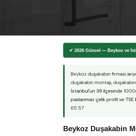
✔ 2026 Güncel — Beykoz ve İst
Beykoz duşakabin firması
arıy
duşakabin montajı
,
duşakabin 
İstanbul'un 39 ilçesinde
1000d
paslanmaz çelik profil ve TSE be
65 57
Beykoz Duşakabin Mo