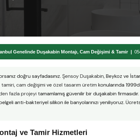
anbul Genelinde Duşakabin Montajı, Cam Değişimi & Tamir |
05
orsanız doğru sayfadasınız.
Şensoy Duşakabin
, Beykoz ve İst
tamiri
,
cam değişimi
ve
özel tasarım üretim
konularında 1999da
en fazla projeyi
tamamlamış güvenilir bir duşakabin firmasıd
lgeli anti-bakteriyel silikon ile banyolarınızı yeniliyoruz. Ücretsi
ntaj ve Tamir Hizmetleri