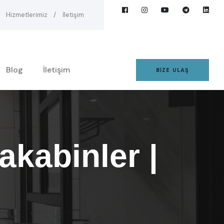
Hizmetlerimiz
İletişim
Blog
İletişim
BIZE ULAŞ
kabinler |