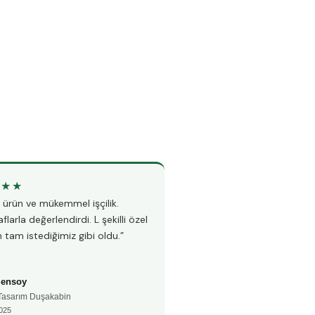
★★★
★★★★★
li ürün ve mükemmel işçilik.
“Teknesiz duşakabin montajı i
flarla değerlendirdi. L şekilli özel
Hem hızlı hem çok temiz çalı
 tam istediğimiz gibi oldu.”
fayanslarıma hiç zarar vermed
Şensoy
Ayşe Kaya
 Tasarım Duşakabin
🚿 Teknesiz Duşakabin
025
📅 Aralık 2024