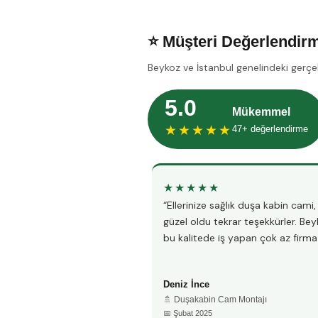
⭐ Müşteri Değerlendirm
Beykoz ve İstanbul genelindeki gerçe
5.0
Mükemmel
★★★★★
47+ değerlendirme
★★★★★
“Ellerinize sağlık duşa kabin cami
güzel oldu tekrar teşekkürler. Be
bu kalitede iş yapan çok az firma 
Deniz İnce
🚿 Duşakabin Cam Montajı
📅 Şubat 2025