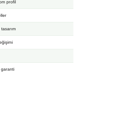
m profil
ller
 tasarım
eğişimi
 garanti