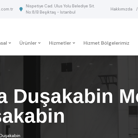
Nispetiye Cad. Ulus Yolu Belediye Sit.
.com.tr
Hakkımızda
No:8/B Beşiktaş - İstanbul
sal
Ürünler
Hizmetler
Hizmet Bölgelerimiz
 Duşakabin Mo
akabin
 Duşakabin