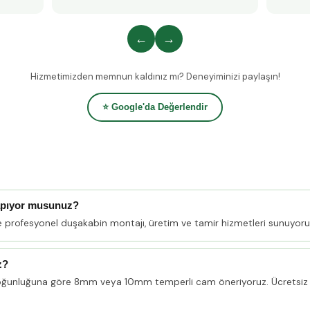
←
→
Hizmetimizden memnun kaldınız mı? Deneyiminizi paylaşın!
⭐ Google'da Değerlendir
apıyor musunuz?
e profesyonel duşakabin montajı, üretim ve tamir hizmetleri sunuyoru
z?
oğunluğuna göre 8mm veya 10mm temperli cam öneriyoruz. Ücretsiz 