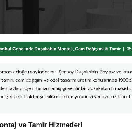
anbul Genelinde Duşakabin Montajı, Cam Değişimi & Tamir |
05
orsanız doğru sayfadasınız.
Şensoy Duşakabin
, Beykoz ve İst
tamiri
,
cam değişimi
ve
özel tasarım üretim
konularında 1999da
en fazla projeyi
tamamlamış güvenilir bir duşakabin firmasıd
lgeli anti-bakteriyel silikon ile banyolarınızı yeniliyoruz. Ücretsi
ntaj ve Tamir Hizmetleri