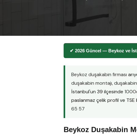
✔ 2026 Güncel — Beykoz ve İst
Beykoz duşakabin firması
arıy
duşakabin montajı
,
duşakabin 
İstanbul'un 39 ilçesinde
1000d
paslanmaz çelik profil ve TSE be
65 57
Beykoz Duşakabin Mo