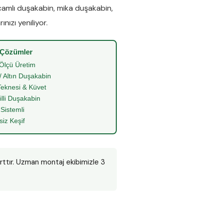
camlı duşakabin
,
mika duşakabin
,
nızı yeniliyor.
 Çözümler
Ölçü Üretim
/ Altın Duşakabin
eknesi & Küvet
illi Duşakabin
 Sistemli
siz Keşif
arttır. Uzman montaj ekibimizle 3