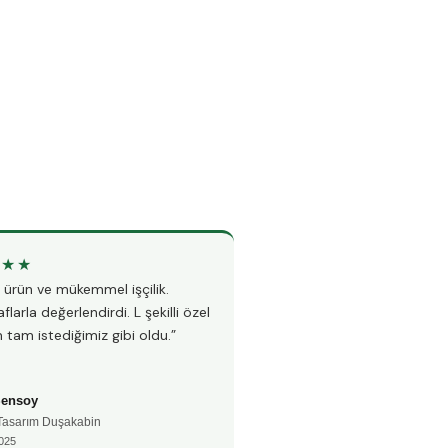
★★★
★★★★★
li ürün ve mükemmel işçilik.
“Teknesiz duşakabin montajı i
flarla değerlendirdi. L şekilli özel
Hem hızlı hem çok temiz çalı
 tam istediğimiz gibi oldu.”
fayanslarıma hiç zarar vermed
Şensoy
Ayşe Kaya
 Tasarım Duşakabin
🚿 Teknesiz Duşakabin
025
📅 Aralık 2024