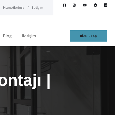
Hizmetlerimiz
İletişim
Blog
İletişim
BIZE ULAŞ
ntajı |