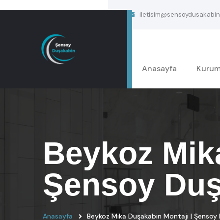
iletisim@sensoydusakabin
Anasayfa
Kurum
Beykoz Mika
Şensoy Duş
Anasayfa
Beykoz Mika Duşakabin Montajı | Şensoy