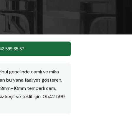
42 599 65 57
anbul genelinde
camlı ve mika
n bu yana faaliyet gösteren,
ır. 8mm–10mm temperli cam,
z keşif ve teklif için:
0542 599