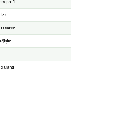
m profil
ller
 tasarım
eğişimi
 garanti