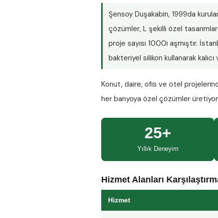
Şensoy Duşakabin
, 1999da kurula
çözümler, L şekilli özel tasarım
proje sayısı
1000i aşmıştır
. İsta
bakteriyel silikon kullanarak kalıc
Konut, daire, ofis ve otel projeleri
her banyoya özel çözümler üretiyo
25+
Yıllık Deneyim
Hizmet Alanları Karşılaştır
Hizmet