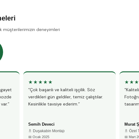
eleri
k müşterilerimizin deneyimleri
★★★★★
★★
, gayet
“Çok başarılı ve kaliteli işçilik. Söz
“Kalite
ykozde
verdikleri gün geldiler, temiz çalıştılar.
Fotoğra
var.”
Kesinlikle tavsiye ederim.”
tasarım
Semih Deveci
Murat 
🚿 Duşakabin Montajı
🚿 Özel
📅 Ocak 2025
📅 Mart 2