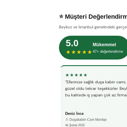
⭐ Müşteri Değerlendirm
Beykoz ve İstanbul genelindeki gerçe
5.0
Mükemmel
★★★★★
47+ değerlendirme
★★★★★
“Ellerinize sağlık duşa kabin cami
güzel oldu tekrar teşekkürler. Be
bu kalitede iş yapan çok az firma 
Deniz İnce
🚿 Duşakabin Cam Montajı
📅 Şubat 2025