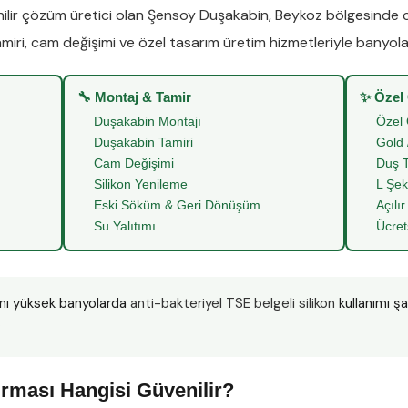
lir çözüm üretici olan
Şensoy Duşakabin
,
Beykoz
bölgesinde
miri
,
cam değişimi
ve
özel tasarım üretim
hizmetleriyle banyoları
🔧 Montaj & Tamir
✨ Özel
Duşakabin Montajı
Özel 
Duşakabin Tamiri
Gold 
Cam Değişimi
Duş T
Silikon Yenileme
L Şek
Eski Söküm & Geri Dönüşüm
Açılır
Su Yalıtımı
Ücret
nı yüksek banyolarda
anti-bakteriyel TSE belgeli silikon
kullanımı ş
”
rması Hangisi Güvenilir?