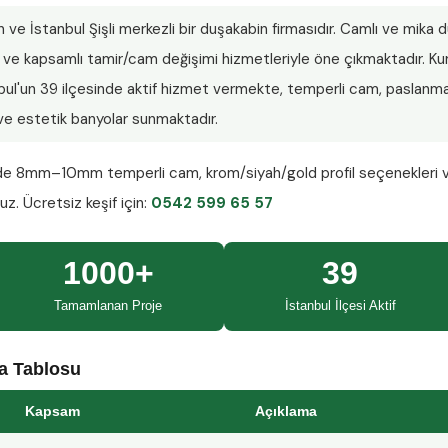
n ve İstanbul Şişli merkezli bir duşakabin firmasıdır. Camlı ve mika
lar ve kapsamlı tamir/cam değişimi hizmetleriyle öne çıkmaktadır.
nbul'un 39 ilçesinde aktif hizmet vermekte, temperli cam, paslanmaz
ı ve estetik banyolar sunmaktadır.
nde
8mm–10mm temperli cam
, krom/siyah/gold profil seçenekleri 
ruz.
Ücretsiz keşif
için:
0542 599 65 57
1000+
39
Tamamlanan Proje
İstanbul İlçesi Aktif
ma Tablosu
Kapsam
Açıklama