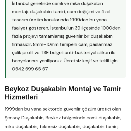
İstanbul genelinde
camlı ve mika duşakabin
montajı
,
duşakabin tamiri
,
cam değişimi
ve
özel
tasarım üretim
konularında 1999dan bu yana
faaliyet gösteren, İstanbul'un 39 ilçesinde
1000den
fazla projeyi
tamamlamış güvenilir bir duşakabin
firmasıdır. 8mm–10mm temperli cam, paslanmaz
çelik profil ve TSE belgeli anti-bakteriyel silikon ile
banyolarınızı yeniliyoruz. Ücretsiz keşif ve teklif için:
0542 599 65 57
Beykoz Duşakabin Montaj ve Tamir
Hizmetleri
1999dan bu yana sektörde güvenilir çözüm üretici olan
Şensoy Duşakabin
,
Beykoz
bölgesinde
camlı duşakabin
,
mika duşakabin
,
teknesiz duşakabin
,
duşakabin tamiri
,