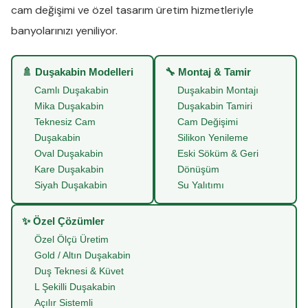
cam değişimi
ve
özel tasarım üretim
hizmetleriyle
banyolarınızı yeniliyor.
🚿 Duşakabin Modelleri
🔧 Montaj & Tamir
Camlı Duşakabin
Duşakabin Montajı
Mika Duşakabin
Duşakabin Tamiri
Teknesiz Cam
Cam Değişimi
Duşakabin
Silikon Yenileme
Oval Duşakabin
Eski Söküm & Geri
Kare Duşakabin
Dönüşüm
Siyah Duşakabin
Su Yalıtımı
✨ Özel Çözümler
Özel Ölçü Üretim
Gold / Altın Duşakabin
Duş Teknesi & Küvet
L Şekilli Duşakabin
Açılır Sistemli