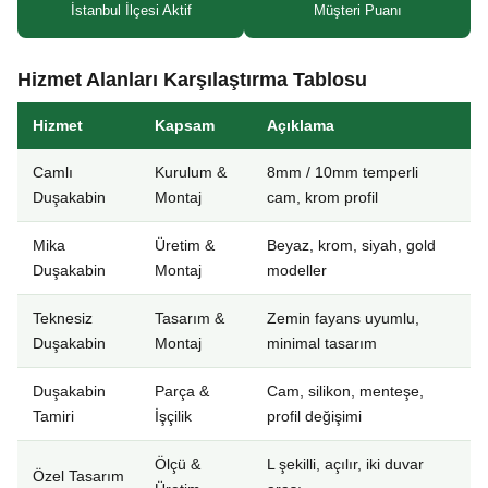
İstanbul İlçesi Aktif
Müşteri Puanı
Hizmet Alanları Karşılaştırma Tablosu
Hizmet
Kapsam
Açıklama
Camlı
Kurulum &
8mm / 10mm temperli
Duşakabin
Montaj
cam, krom profil
Mika
Üretim &
Beyaz, krom, siyah, gold
Duşakabin
Montaj
modeller
Teknesiz
Tasarım &
Zemin fayans uyumlu,
Duşakabin
Montaj
minimal tasarım
Duşakabin
Parça &
Cam, silikon, menteşe,
Tamiri
İşçilik
profil değişimi
Ölçü &
L şekilli, açılır, iki duvar
Özel Tasarım