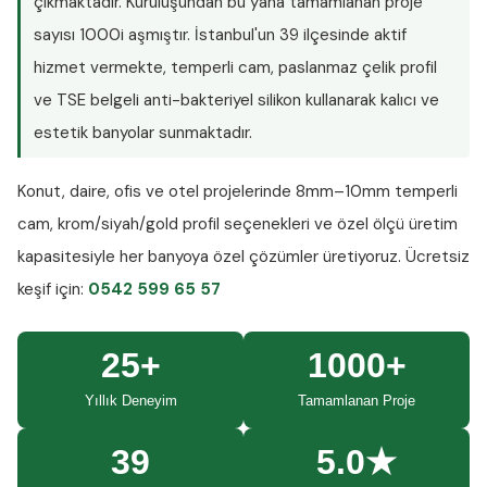
çıkmaktadır. Kuruluşundan bu yana tamamlanan proje
sayısı
1000i aşmıştır
. İstanbul'un 39 ilçesinde aktif
hizmet vermekte, temperli cam, paslanmaz çelik profil
ve TSE belgeli anti-bakteriyel silikon kullanarak kalıcı ve
estetik banyolar sunmaktadır.
Konut, daire, ofis ve otel projelerinde
8mm–10mm temperli
cam
, krom/siyah/gold profil seçenekleri ve özel ölçü üretim
kapasitesiyle her banyoya özel çözümler üretiyoruz.
Ücretsiz
keşif
için:
0542 599 65 57
25+
1000+
Yıllık Deneyim
Tamamlanan Proje
39
5.0★