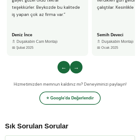
gayet güzel oldu tekrar
verdikleri gün geldile
teşekkürler. Beykozde bu kalitede
çalıştılar. Kesinlikle 
iş yapan çok az firma var.”
Deniz İnce
Semih Deveci
🚿 Duşakabin Cam Montajı
🚿 Duşakabin Montajı
📅 Şubat 2025
📅 Ocak 2025
←
→
Hizmetimizden memnun kaldınız mı? Deneyiminizi paylaşın!
⭐ Google'da Değerlendir
Sık Sorulan Sorular