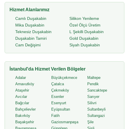
Hizmet Alanlarımız
Camlı Duşakabin
Silikon Yenileme
Mika Duşakabin
Özel Ölçü Üretim
Teknesiz Duşakabin
L Şekilli Duşakabin
Duşakabin Tamiri
Gold Duşakabin
Cam Değişimi
Siyah Duşakabin
İstanbul'da Hizmet Verilen Bölgeler
Adalar
Büyükçekmece
Maltepe
Arnavutköy
Çatalca
Pendik
Ataşehir
Çekmeköy
Sancaktepe
Avcılar
Esenler
Sarıyer
Bağcılar
Esenyurt
Silivri
Bahçelievler
Eyüpsultan
Sultanbeyli
Bakırköy
Fatih
Sultangazi
Başakşehir
Gaziosmanpaşa
Şile
Bayrampaşa
Güngören
Şişli