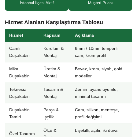
İstanbul İlçesi Aktif
Müşteri Puanı
Hizmet Alanları Karşılaştırma Tablosu
Hizmet
Kapsam
Açıklama
Camlı
Kurulum &
8mm / 10mm temperli
Duşakabin
Montaj
cam, krom profil
Mika
Üretim &
Beyaz, krom, siyah, gold
Duşakabin
Montaj
modeller
Teknesiz
Tasarım &
Zemin fayans uyumlu,
Duşakabin
Montaj
minimal tasarım
Duşakabin
Parça &
Cam, silikon, menteşe,
Tamiri
İşçilik
profil değişimi
Ölçü &
L şekilli, açılır, iki duvar
Özel Tasarım