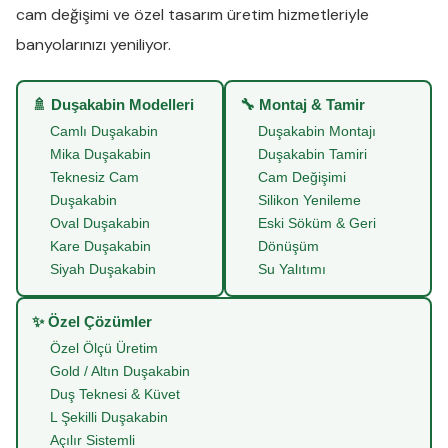
cam değişimi
ve
özel tasarım üretim
hizmetleriyle
banyolarınızı yeniliyor.
🚿 Duşakabin Modelleri
🔧 Montaj & Tamir
Camlı Duşakabin
Duşakabin Montajı
Mika Duşakabin
Duşakabin Tamiri
Teknesiz Cam
Cam Değişimi
Duşakabin
Silikon Yenileme
Oval Duşakabin
Eski Söküm & Geri
Kare Duşakabin
Dönüşüm
Siyah Duşakabin
Su Yalıtımı
✨ Özel Çözümler
Özel Ölçü Üretim
Gold / Altın Duşakabin
Duş Teknesi & Küvet
L Şekilli Duşakabin
Açılır Sistemli