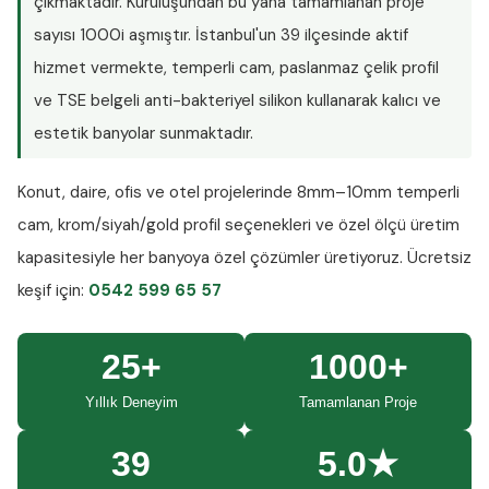
çıkmaktadır. Kuruluşundan bu yana tamamlanan proje
sayısı
1000i aşmıştır
. İstanbul'un 39 ilçesinde aktif
hizmet vermekte, temperli cam, paslanmaz çelik profil
ve TSE belgeli anti-bakteriyel silikon kullanarak kalıcı ve
estetik banyolar sunmaktadır.
Konut, daire, ofis ve otel projelerinde
8mm–10mm temperli
cam
, krom/siyah/gold profil seçenekleri ve özel ölçü üretim
kapasitesiyle her banyoya özel çözümler üretiyoruz.
Ücretsiz
keşif
için:
0542 599 65 57
25+
1000+
Yıllık Deneyim
Tamamlanan Proje
39
5.0★