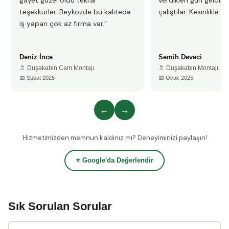
gayet güzel oldu tekrar
verdikleri gün geldile
teşekkürler. Beykozde bu kalitede
çalıştılar. Kesinlikle 
iş yapan çok az firma var.”
Deniz İnce
Semih Deveci
🚿 Duşakabin Cam Montajı
🚿 Duşakabin Montajı
📅 Şubat 2025
📅 Ocak 2025
←
→
Hizmetimizden memnun kaldınız mı? Deneyiminizi paylaşın!
⭐ Google'da Değerlendir
Sık Sorulan Sorular