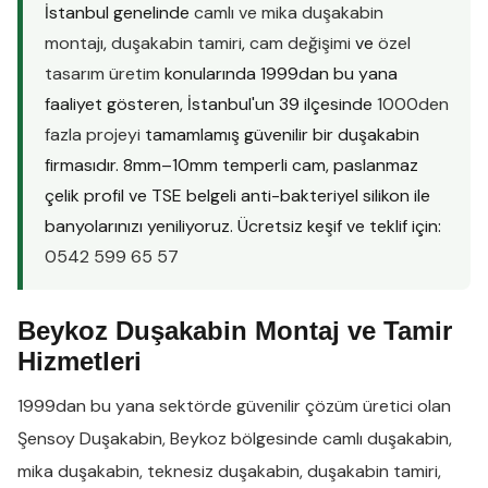
İstanbul genelinde
camlı ve mika duşakabin
montajı
,
duşakabin tamiri
,
cam değişimi
ve
özel
tasarım üretim
konularında 1999dan bu yana
faaliyet gösteren, İstanbul'un 39 ilçesinde
1000den
fazla projeyi
tamamlamış güvenilir bir duşakabin
firmasıdır. 8mm–10mm temperli cam, paslanmaz
çelik profil ve TSE belgeli anti-bakteriyel silikon ile
banyolarınızı yeniliyoruz. Ücretsiz keşif ve teklif için:
0542 599 65 57
Beykoz Duşakabin Montaj ve Tamir
Hizmetleri
1999dan bu yana sektörde güvenilir çözüm üretici olan
Şensoy Duşakabin
,
Beykoz
bölgesinde
camlı duşakabin
,
mika duşakabin
,
teknesiz duşakabin
,
duşakabin tamiri
,