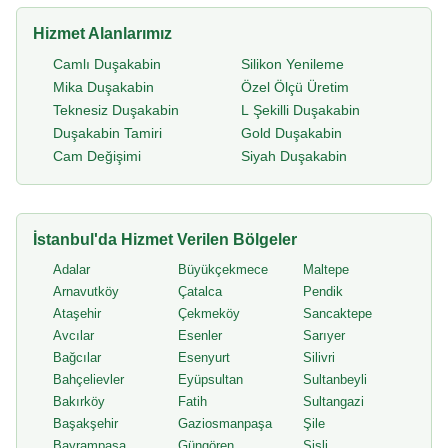
Hizmet Alanlarımız
Camlı Duşakabin
Silikon Yenileme
Mika Duşakabin
Özel Ölçü Üretim
Teknesiz Duşakabin
L Şekilli Duşakabin
Duşakabin Tamiri
Gold Duşakabin
Cam Değişimi
Siyah Duşakabin
İstanbul'da Hizmet Verilen Bölgeler
Adalar
Büyükçekmece
Maltepe
Arnavutköy
Çatalca
Pendik
Ataşehir
Çekmeköy
Sancaktepe
Avcılar
Esenler
Sarıyer
Bağcılar
Esenyurt
Silivri
Bahçelievler
Eyüpsultan
Sultanbeyli
Bakırköy
Fatih
Sultangazi
Başakşehir
Gaziosmanpaşa
Şile
Bayrampaşa
Güngören
Şişli