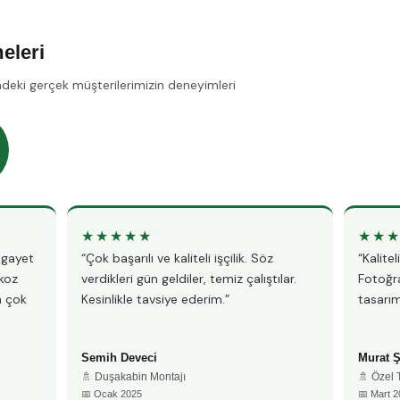
eleri
deki gerçek müşterilerimizin deneyimleri
★★★★★
★★
, gayet
“Çok başarılı ve kaliteli işçilik. Söz
“Kalite
ykoz
verdikleri gün geldiler, temiz çalıştılar.
Fotoğra
n çok
Kesinlikle tavsiye ederim.”
tasarım
Semih Deveci
Murat 
🚿 Duşakabin Montajı
🚿 Özel
📅 Ocak 2025
📅 Mart 2