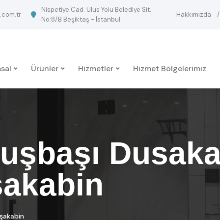
Nispetiye Cad. Ulus Yolu Belediye Sit.
.com.tr
Hakkımızda
No:8/B Beşiktaş - İstanbul
sal
Ürünler
Hizmetler
Hizmet Bölgelerimiz
uşbaşı Dusaka
akabin
şakabin