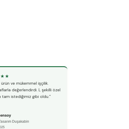
★★★
★★★★★
li ürün ve mükemmel işçilik.
“Teknesiz duşakabin montajı i
flarla değerlendirdi. L şekilli özel
Hem hızlı hem çok temiz çalı
 tam istediğimiz gibi oldu.”
fayanslarıma hiç zarar vermed
Şensoy
Ayşe Kaya
 Tasarım Duşakabin
🚿 Teknesiz Duşakabin
025
📅 Aralık 2024