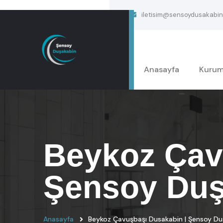
iletisim@sensoydusakabin
Anasayfa
Kurum
Beykoz Çav
Şensoy Duş
Anasayfa
Beykoz Çavuşbaşı Dusakabin | Şensoy Du