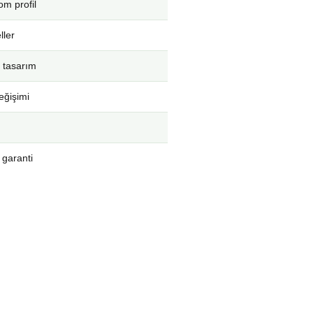
m profil
ller
 tasarım
eğişimi
 garanti