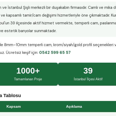
n ve İstanbul Şişli merkezli bir duşakabin firmasıdır. Camlı ve mika
lar ve kapsamlı tamir/cam değişimi hizmetleriyle öne çıkmaktadır.
nbul'un 39 ilçesinde aktif hizmet vermekte, temperli cam, paslanmaz
ı ve estetik banyolar sunmaktadır.
nde
8mm–10mm temperli cam
, krom/siyah/gold profil seçenekleri 
ruz.
Ücretsiz keşif
için:
0542 599 65 57
1000+
39
Tamamlanan Proje
İstanbul İlçesi Aktif
ma Tablosu
Kapsam
Açıklama