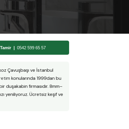
 Tamir |
0542 599 65 57
koz Çavuşbaşı ve İstanbul
retim
konularında 1999dan bu
bir duşakabin firmasıdır. 8mm–
zı yeniliyoruz. Ücretsiz keşif ve