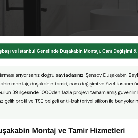
aşı ve İstanbul Genelinde Duşakabin Montajı, Cam Değişimi &
irması
arıyorsanız doğru sayfadasınız.
Şensoy Duşakabin
, Bey
kabin montajı
,
duşakabin tamiri
,
cam değişimi
ve
özel tasarım ü
bul'un 39 ilçesinde
1000den fazla projeyi
tamamlamış güvenilir 
lik profil ve TSE belgeli anti-bakteriyel silikon ile banyolarını
şakabin Montaj ve Tamir Hizmetleri