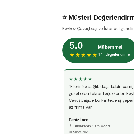
⭐ Müşteri Değerlendirm
Beykoz Çavuşbaşı ve İstanbul genelin
5.0
Mükemmel
★★★★★
47+ değerlendirme
★★★★★
“Ellerinize sağlık duşa kabin cami
güzel oldu tekrar teşekkürler. Be
Çavuşbaşıde bu kalitede iş yapa
az firma var.”
Deniz İnce
🚿 Duşakabin Cam Montajı
📅 Şubat 2025