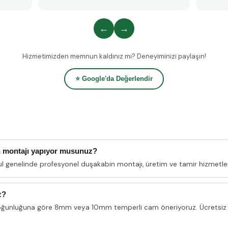
←
→
Hizmetimizden memnun kaldınız mı? Deneyiminizi paylaşın!
⭐ Google'da Değerlendir
 montajı yapıyor musunuz?
l genelinde profesyonel duşakabin montajı, üretim ve tamir hizmetle
z?
oğunluğuna göre 8mm veya 10mm temperli cam öneriyoruz. Ücretsiz 