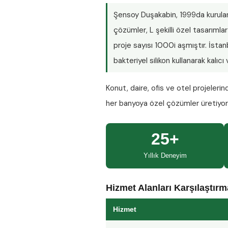
Şensoy Duşakabin
, 1999da kurula
çözümler, L şekilli özel tasarım
proje sayısı
1000i aşmıştır
. İsta
bakteriyel silikon kullanarak kalıc
Konut, daire, ofis ve otel projeleri
her banyoya özel çözümler üretiyo
25+
Yıllık Deneyim
Hizmet Alanları Karşılaştır
Hizmet