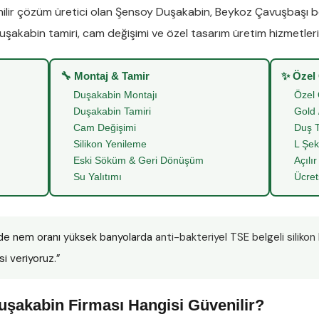
lir çözüm üretici olan
Şensoy Duşakabin
,
Beykoz Çavuşbaşı
b
uşakabin tamiri
,
cam değişimi
ve
özel tasarım üretim
hizmetleriy
🔧 Montaj & Tamir
✨ Özel
Duşakabin Montajı
Özel 
Duşakabin Tamiri
Gold 
Cam Değişimi
Duş T
Silikon Yenileme
L Şek
Eski Söküm & Geri Dönüşüm
Açılır
Su Yalıtımı
Ücret
de nem oranı yüksek banyolarda
anti-bakteriyel TSE belgeli silikon
si veriyoruz.”
şakabin Firması Hangisi Güvenilir?