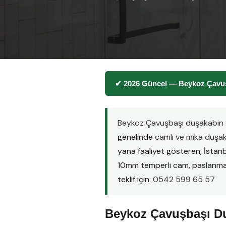
✔ 2026 Güncel — Beykoz Çavuşb
Beykoz Çavuşbaşı duşakabin f
genelinde
camlı ve mika duşa
yana faaliyet gösteren, İstan
10mm temperli cam, paslanmaz çe
teklif için:
0542 599 65 57
Beykoz Çavuşbaşı Du