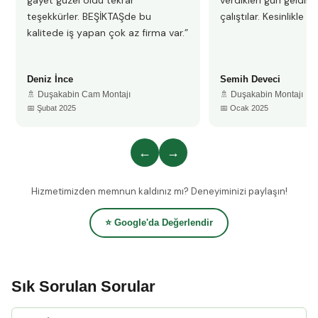
gayet güzel oldu tekrar
verdikleri gün geldile
teşekkürler. BEŞİKTAŞde bu
çalıştılar. Kesinlikle 
kalitede iş yapan çok az firma var.”
Deniz İnce
Semih Deveci
🚿 Duşakabin Cam Montajı
🚿 Duşakabin Montajı
📅 Şubat 2025
📅 Ocak 2025
←
→
Hizmetimizden memnun kaldınız mı? Deneyiminizi paylaşın!
⭐ Google'da Değerlendir
Sık Sorulan Sorular