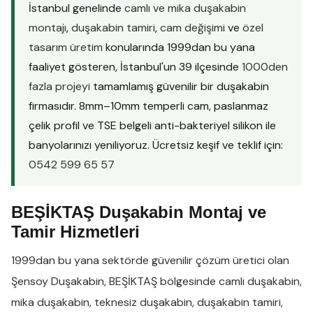
İstanbul genelinde
camlı ve mika duşakabin
montajı
,
duşakabin tamiri
,
cam değişimi
ve
özel
tasarım üretim
konularında 1999dan bu yana
faaliyet gösteren, İstanbul'un 39 ilçesinde
1000den
fazla projeyi
tamamlamış güvenilir bir duşakabin
firmasıdır. 8mm–10mm temperli cam, paslanmaz
çelik profil ve TSE belgeli anti-bakteriyel silikon ile
banyolarınızı yeniliyoruz. Ücretsiz keşif ve teklif için:
0542 599 65 57
BEŞİKTAŞ Duşakabin Montaj ve
Tamir Hizmetleri
1999dan bu yana sektörde güvenilir çözüm üretici olan
Şensoy Duşakabin
,
BEŞİKTAŞ
bölgesinde
camlı duşakabin
,
mika duşakabin
,
teknesiz duşakabin
,
duşakabin tamiri
,