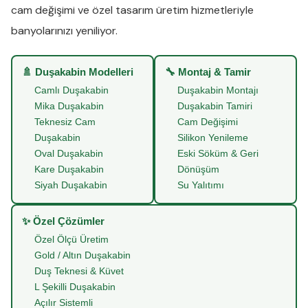
cam değişimi
ve
özel tasarım üretim
hizmetleriyle
banyolarınızı yeniliyor.
🚿 Duşakabin Modelleri
🔧 Montaj & Tamir
Camlı Duşakabin
Duşakabin Montajı
Mika Duşakabin
Duşakabin Tamiri
Teknesiz Cam
Cam Değişimi
Duşakabin
Silikon Yenileme
Oval Duşakabin
Eski Söküm & Geri
Kare Duşakabin
Dönüşüm
Siyah Duşakabin
Su Yalıtımı
✨ Özel Çözümler
Özel Ölçü Üretim
Gold / Altın Duşakabin
Duş Teknesi & Küvet
L Şekilli Duşakabin
Açılır Sistemli