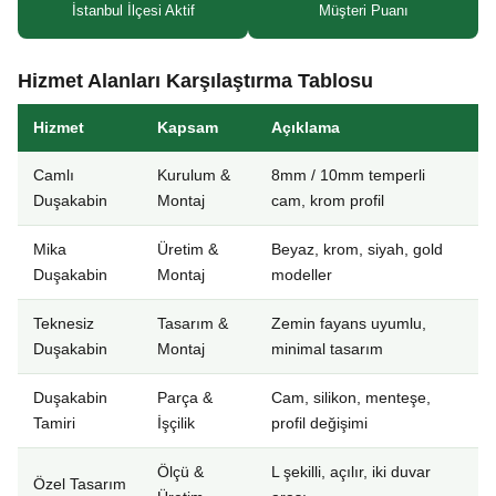
İstanbul İlçesi Aktif
Müşteri Puanı
Hizmet Alanları Karşılaştırma Tablosu
Hizmet
Kapsam
Açıklama
Camlı
Kurulum &
8mm / 10mm temperli
Duşakabin
Montaj
cam, krom profil
Mika
Üretim &
Beyaz, krom, siyah, gold
Duşakabin
Montaj
modeller
Teknesiz
Tasarım &
Zemin fayans uyumlu,
Duşakabin
Montaj
minimal tasarım
Duşakabin
Parça &
Cam, silikon, menteşe,
Tamiri
İşçilik
profil değişimi
Ölçü &
L şekilli, açılır, iki duvar
Özel Tasarım