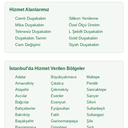
Hizmet Alanlarımız
Camlı Duşakabin
Silikon Yenileme
Mika Duşakabin
Özel Ölçü Üretim
Teknesiz Duşakabin
L Şekilli Duşakabin
Duşakabin Tamiri
Gold Duşakabin
Cam Değişimi
Siyah Duşakabin
İstanbul'da Hizmet Verilen Bölgeler
Adalar
Büyükçekmece
Maltepe
Arnavutköy
Çatalca
Pendik
Ataşehir
Çekmeköy
Sancaktepe
Avcılar
Esenler
Sarıyer
Bağcılar
Esenyurt
Silivri
Bahçelievler
Eyüpsultan
Sultanbeyli
Bakırköy
Fatih
Sultangazi
Başakşehir
Gaziosmanpaşa
Şile
Bayrampaşa
Güngören
Şişli