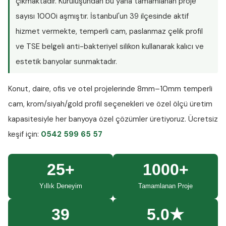
çıkmaktadır. Kuruluşundan bu yana tamamlanan proje
sayısı
1000i aşmıştır
. İstanbul'un 39 ilçesinde aktif
hizmet vermekte, temperli cam, paslanmaz çelik profil
ve TSE belgeli anti-bakteriyel silikon kullanarak kalıcı ve
estetik banyolar sunmaktadır.
Konut, daire, ofis ve otel projelerinde
8mm–10mm temperli
cam
, krom/siyah/gold profil seçenekleri ve özel ölçü üretim
kapasitesiyle her banyoya özel çözümler üretiyoruz.
Ücretsiz
keşif
için:
0542 599 65 57
25+
1000+
Yıllık Deneyim
Tamamlanan Proje
39
5.0★