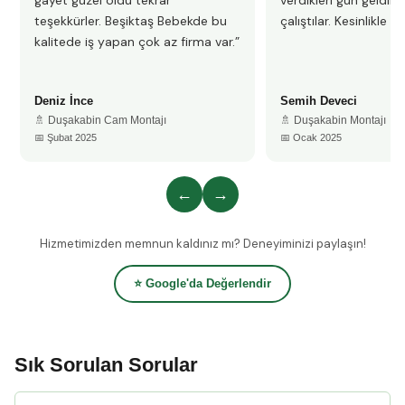
gayet güzel oldu tekrar
verdikleri gün geldile
teşekkürler. Beşiktaş Bebekde bu
çalıştılar. Kesinlikle 
kalitede iş yapan çok az firma var.”
Deniz İnce
Semih Deveci
🚿 Duşakabin Cam Montajı
🚿 Duşakabin Montajı
📅 Şubat 2025
📅 Ocak 2025
←
→
Hizmetimizden memnun kaldınız mı? Deneyiminizi paylaşın!
⭐ Google'da Değerlendir
Sık Sorulan Sorular