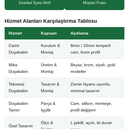
İstanbul İlçesi Aktif
Müşteri Puanı
Hizmet Alanları Karşılaştırma Tablosu
Hizmet
Kapsam
Açıklama
Camlı
Kurulum &
8mm / 10mm temperli
Duşakabin
Montaj
cam, krom profil
Mika
Üretim &
Beyaz, krom, siyah, gold
Duşakabin
Montaj
modeller
Teknesiz
Tasarım &
Zemin fayans uyumlu,
Duşakabin
Montaj
minimal tasarım
Duşakabin
Parça &
Cam, silikon, menteşe,
Tamiri
İşçilik
profil değişimi
Ölçü &
L şekilli, açılır, iki duvar
Özel Tasarım