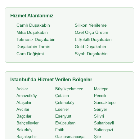
Hizmet Alanlarımız
Camlı Duşakabin
Silikon Yenileme
Mika Duşakabin
Özel Ölçü Üretim
Teknesiz Duşakabin
L Şekilli Duşakabin
Duşakabin Tamiri
Gold Duşakabin
Cam Değişimi
Siyah Duşakabin
İstanbul'da Hizmet Verilen Bölgeler
Adalar
Büyükçekmece
Maltepe
Arnavutköy
Çatalca
Pendik
Ataşehir
Çekmeköy
Sancaktepe
Avcılar
Esenler
Sarıyer
Bağcılar
Esenyurt
Silivri
Bahçelievler
Eyüpsultan
Sultanbeyli
Bakırköy
Fatih
Sultangazi
Başakşehir
Gaziosmanpaşa
Şile