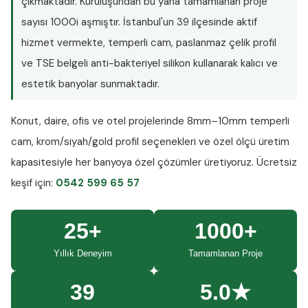
çıkmaktadır. Kuruluşundan bu yana tamamlanan proje
sayısı
1000i aşmıştır
. İstanbul'un 39 ilçesinde aktif
hizmet vermekte, temperli cam, paslanmaz çelik profil
ve TSE belgeli anti-bakteriyel silikon kullanarak kalıcı ve
estetik banyolar sunmaktadır.
Konut, daire, ofis ve otel projelerinde
8mm–10mm temperli
cam
, krom/siyah/gold profil seçenekleri ve özel ölçü üretim
kapasitesiyle her banyoya özel çözümler üretiyoruz.
Ücretsiz
keşif
için:
0542 599 65 57
25+
1000+
Yıllık Deneyim
Tamamlanan Proje
39
5.0★