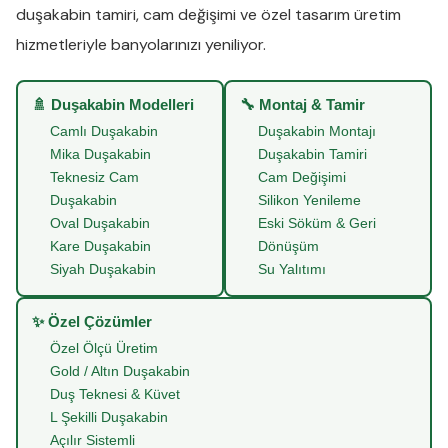
duşakabin tamiri
,
cam değişimi
ve
özel tasarım üretim
hizmetleriyle banyolarınızı yeniliyor.
🚿 Duşakabin Modelleri
🔧 Montaj & Tamir
Camlı Duşakabin
Duşakabin Montajı
Mika Duşakabin
Duşakabin Tamiri
Teknesiz Cam
Cam Değişimi
Duşakabin
Silikon Yenileme
Oval Duşakabin
Eski Söküm & Geri
Kare Duşakabin
Dönüşüm
Siyah Duşakabin
Su Yalıtımı
✨ Özel Çözümler
Özel Ölçü Üretim
Gold / Altın Duşakabin
Duş Teknesi & Küvet
L Şekilli Duşakabin
Açılır Sistemli