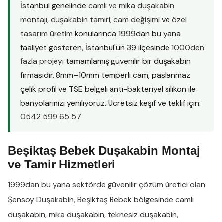
İstanbul genelinde
camlı ve mika duşakabin
montajı
,
duşakabin tamiri
,
cam değişimi
ve
özel
tasarım üretim
konularında 1999dan bu yana
faaliyet gösteren, İstanbul'un 39 ilçesinde
1000den
fazla projeyi
tamamlamış güvenilir bir duşakabin
firmasıdır. 8mm–10mm temperli cam, paslanmaz
çelik profil ve TSE belgeli anti-bakteriyel silikon ile
banyolarınızı yeniliyoruz. Ücretsiz keşif ve teklif için:
0542 599 65 57
Beşiktaş Bebek Duşakabin Montaj
ve Tamir Hizmetleri
1999dan bu yana sektörde güvenilir çözüm üretici olan
Şensoy Duşakabin
,
Beşiktaş Bebek
bölgesinde
camlı
duşakabin
,
mika duşakabin
,
teknesiz duşakabin
,