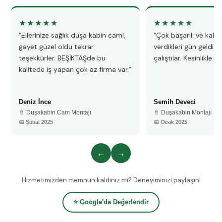
★★★★★
★★★★★
“Ellerinize sağlık duşa kabin cami,
“Çok başarılı ve kalitel
gayet güzel oldu tekrar
verdikleri gün geldile
teşekkürler. BEŞİKTAŞde bu
çalıştılar. Kesinlikle 
kalitede iş yapan çok az firma var.”
Deniz İnce
Semih Deveci
🚿 Duşakabin Cam Montajı
🚿 Duşakabin Montajı
📅 Şubat 2025
📅 Ocak 2025
←
→
Hizmetimizden memnun kaldınız mı? Deneyiminizi paylaşın!
⭐ Google'da Değerlendir