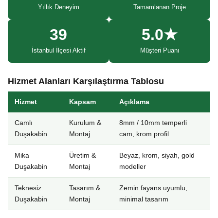
Yıllık Deneyim
Tamamlanan Proje
39
5.0★
İstanbul İlçesi Aktif
Müşteri Puanı
Hizmet Alanları Karşılaştırma Tablosu
Hizmet
Kapsam
Açıklama
Camlı
Kurulum &
8mm / 10mm temperli
Duşakabin
Montaj
cam, krom profil
Mika
Üretim &
Beyaz, krom, siyah, gold
Duşakabin
Montaj
modeller
Teknesiz
Tasarım &
Zemin fayans uyumlu,
Duşakabin
Montaj
minimal tasarım