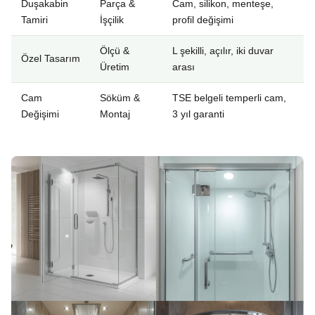
Duşakabin
Parça &
Cam, silikon, menteşe,
Tamiri
İşçilik
profil değişimi
Ölçü &
L şekilli, açılır, iki duvar
Özel Tasarım
Üretim
arası
Cam
Söküm &
TSE belgeli temperli cam,
Değişimi
Montaj
3 yıl garanti