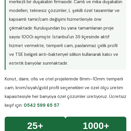
merkezli bir duşakabin firmasıdır. Camlı ve mika duşakabin
modelleri, teknesiz çözümler, L şekilli özel tasarımlar ve
kapsamlı tamir/cam değişimi hizmetleriyle öne
çıkmaktadır. Kuruluşundan bu yana tamamlanan proje
sayısı
1000i aşmıştır
. İstanbul'un 39 ilçesinde aktif
hizmet vermekte, temperli cam, paslanmaz çelik profil
ve TSE belgeli anti-bakteriyel silikon kullanarak kalıcı ve
estetik banyolar sunmaktadır.
Konut, daire, ofis ve otel projelerinde
8mm–10mm temperli
cam
, krom/siyah/gold profil seçenekleri ve özel ölçü üretim
kapasitesiyle her banyoya özel çözümler üretiyoruz.
Ücretsiz
keşif
için:
0542 599 65 57
25+
1000+