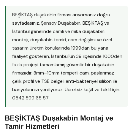
BEŞİKTAŞ duşakabin firması
arıyorsanız doğru
sayfadasınız.
Şensoy Duşakabin
, BEŞİKTAŞ ve
İstanbul genelinde
camlı ve mika duşakabin
montajı
,
duşakabin tamiri
,
cam değişimi
ve
özel
tasarım üretim
konularında 1999dan bu yana
faaliyet gösteren, İstanbul'un 39 ilçesinde
1000den
fazla projeyi
tamamlamış güvenilir bir duşakabin
firmasıdır. 8mm–10mm temperli cam, paslanmaz
çelik profil ve TSE belgeli anti-bakteriyel silikon ile
banyolarınızı yeniliyoruz. Ücretsiz keşif ve teklif için:
0542 599 65 57
BEŞİKTAŞ Duşakabin Montaj ve
Tamir Hizmetleri