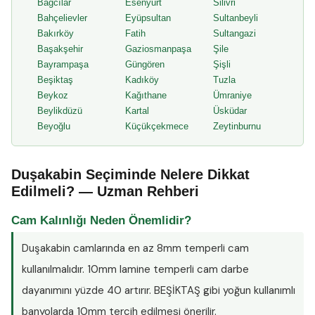
Bağcılar
Esenyurt
Silivri
Bahçelievler
Eyüpsultan
Sultanbeyli
Bakırköy
Fatih
Sultangazi
Başakşehir
Gaziosmanpaşa
Şile
Bayrampaşa
Güngören
Şişli
Beşiktaş
Kadıköy
Tuzla
Beykoz
Kağıthane
Ümraniye
Beylikdüzü
Kartal
Üsküdar
Beyoğlu
Küçükçekmece
Zeytinburnu
Duşakabin Seçiminde Nelere Dikkat
Edilmeli? — Uzman Rehberi
Cam Kalınlığı Neden Önemlidir?
Duşakabin camlarında en az
8mm temperli cam
kullanılmalıdır. 10mm lamine temperli cam darbe
dayanımını yüzde 40 artırır. BEŞİKTAŞ gibi yoğun kullanımlı
banyolarda 10mm tercih edilmesi önerilir.