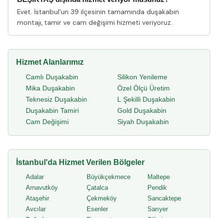
Evet. İstanbul'un 39 ilçesinin tamamında duşakabin
montajı, tamir ve cam değişimi hizmeti veriyoruz.
Hizmet Alanlarımız
Camlı Duşakabin
Silikon Yenileme
Mika Duşakabin
Özel Ölçü Üretim
Teknesiz Duşakabin
L Şekilli Duşakabin
Duşakabin Tamiri
Gold Duşakabin
Cam Değişimi
Siyah Duşakabin
İstanbul'da Hizmet Verilen Bölgeler
Adalar
Büyükçekmece
Maltepe
Arnavutköy
Çatalca
Pendik
Ataşehir
Çekmeköy
Sancaktepe
Avcılar
Esenler
Sarıyer