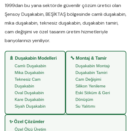
1999dan bu yana sektörde güvenilir çözüm üretici olan
Şensoy Duşakabin
,
BEŞİKTAŞ
bölgesinde
camlı duşakabin
,
mika duşakabin
,
teknesiz duşakabin
,
duşakabin tamiri
,
cam değişimi
ve
özel tasarım üretim
hizmetleriyle
banyolarınızı yeniliyor.
🚿 Duşakabin Modelleri
🔧 Montaj & Tamir
Camlı Duşakabin
Duşakabin Montajı
Mika Duşakabin
Duşakabin Tamiri
Teknesiz Cam
Cam Değişimi
Duşakabin
Silikon Yenileme
Oval Duşakabin
Eski Söküm & Geri
Kare Duşakabin
Dönüşüm
Siyah Duşakabin
Su Yalıtımı
✨ Özel Çözümler
Özel Ölçü Üretim