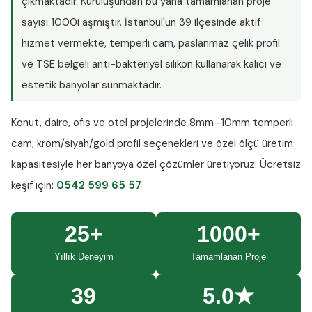
çıkmaktadır. Kuruluşundan bu yana tamamlanan proje
sayısı
1000i aşmıştır
. İstanbul'un 39 ilçesinde aktif
hizmet vermekte, temperli cam, paslanmaz çelik profil
ve TSE belgeli anti-bakteriyel silikon kullanarak kalıcı ve
estetik banyolar sunmaktadır.
Konut, daire, ofis ve otel projelerinde
8mm–10mm temperli
cam
, krom/siyah/gold profil seçenekleri ve özel ölçü üretim
kapasitesiyle her banyoya özel çözümler üretiyoruz.
Ücretsiz
keşif
için:
0542 599 65 57
25+
1000+
Yıllık Deneyim
Tamamlanan Proje
39
5.0★