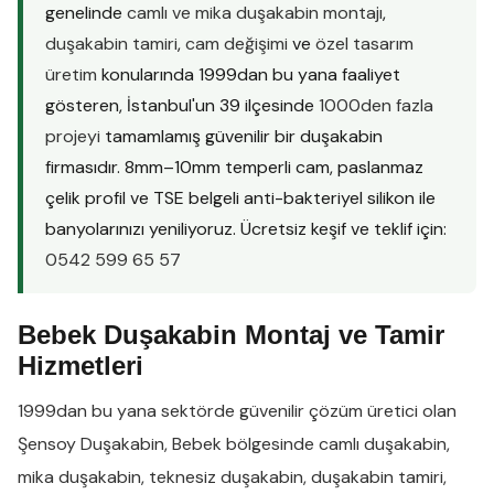
genelinde
camlı ve mika duşakabin montajı
,
duşakabin tamiri
,
cam değişimi
ve
özel tasarım
üretim
konularında 1999dan bu yana faaliyet
gösteren, İstanbul'un 39 ilçesinde
1000den fazla
projeyi
tamamlamış güvenilir bir duşakabin
firmasıdır. 8mm–10mm temperli cam, paslanmaz
çelik profil ve TSE belgeli anti-bakteriyel silikon ile
banyolarınızı yeniliyoruz. Ücretsiz keşif ve teklif için:
0542 599 65 57
Bebek Duşakabin Montaj ve Tamir
Hizmetleri
1999dan bu yana sektörde güvenilir çözüm üretici olan
Şensoy Duşakabin
,
Bebek
bölgesinde
camlı duşakabin
,
mika duşakabin
,
teknesiz duşakabin
,
duşakabin tamiri
,