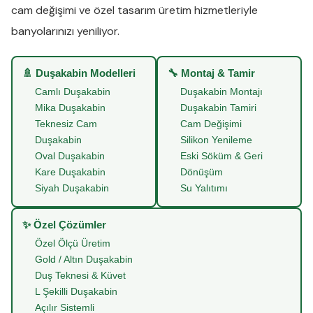
cam değişimi
ve
özel tasarım üretim
hizmetleriyle
banyolarınızı yeniliyor.
🚿 Duşakabin Modelleri
🔧 Montaj & Tamir
Camlı Duşakabin
Duşakabin Montajı
Mika Duşakabin
Duşakabin Tamiri
Teknesiz Cam
Cam Değişimi
Duşakabin
Silikon Yenileme
Oval Duşakabin
Eski Söküm & Geri
Kare Duşakabin
Dönüşüm
Siyah Duşakabin
Su Yalıtımı
✨ Özel Çözümler
Özel Ölçü Üretim
Gold / Altın Duşakabin
Duş Teknesi & Küvet
L Şekilli Duşakabin
Açılır Sistemli