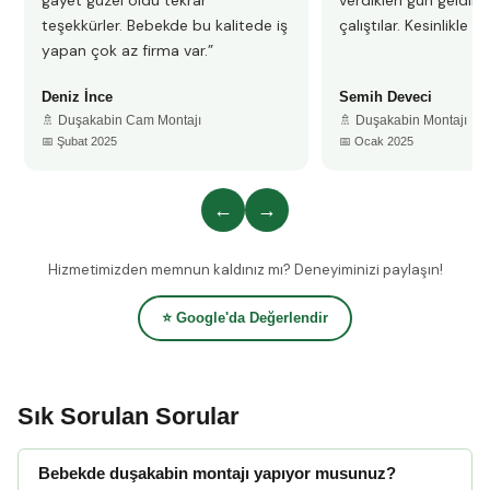
gayet güzel oldu tekrar
verdikleri gün geldile
teşekkürler. Bebekde bu kalitede iş
çalıştılar. Kesinlikle 
yapan çok az firma var.”
Deniz İnce
Semih Deveci
🚿 Duşakabin Cam Montajı
🚿 Duşakabin Montajı
📅 Şubat 2025
📅 Ocak 2025
←
→
Hizmetimizden memnun kaldınız mı? Deneyiminizi paylaşın!
⭐ Google'da Değerlendir
Sık Sorulan Sorular
Bebekde duşakabin montajı yapıyor musunuz?