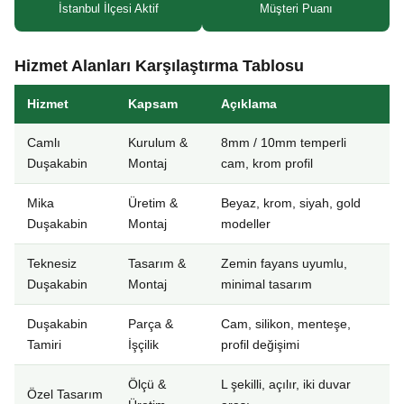
İstanbul İlçesi Aktif
Müşteri Puanı
Hizmet Alanları Karşılaştırma Tablosu
Hizmet
Kapsam
Açıklama
Camlı
Kurulum &
8mm / 10mm temperli
Duşakabin
Montaj
cam, krom profil
Mika
Üretim &
Beyaz, krom, siyah, gold
Duşakabin
Montaj
modeller
Teknesiz
Tasarım &
Zemin fayans uyumlu,
Duşakabin
Montaj
minimal tasarım
Duşakabin
Parça &
Cam, silikon, menteşe,
Tamiri
İşçilik
profil değişimi
Ölçü &
L şekilli, açılır, iki duvar
Özel Tasarım