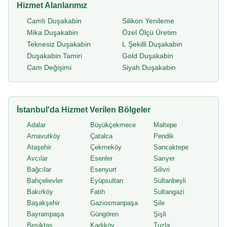
Hizmet Alanlarımız
Camlı Duşakabin
Silikon Yenileme
Mika Duşakabin
Özel Ölçü Üretim
Teknesiz Duşakabin
L Şekilli Duşakabin
Duşakabin Tamiri
Gold Duşakabin
Cam Değişimi
Siyah Duşakabin
İstanbul'da Hizmet Verilen Bölgeler
Adalar
Büyükçekmece
Maltepe
Arnavutköy
Çatalca
Pendik
Ataşehir
Çekmeköy
Sancaktepe
Avcılar
Esenler
Sarıyer
Bağcılar
Esenyurt
Silivri
Bahçelievler
Eyüpsultan
Sultanbeyli
Bakırköy
Fatih
Sultangazi
Başakşehir
Gaziosmanpaşa
Şile
Bayrampaşa
Güngören
Şişli
Beşiktaş
Kadıköy
Tuzla