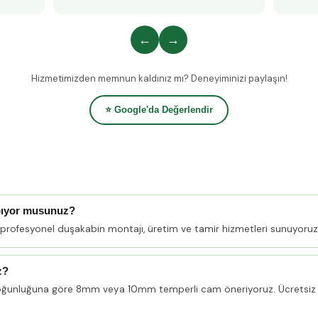
←
→
Hizmetimizden memnun kaldınız mı? Deneyiminizi paylaşın!
⭐ Google'da Değerlendir
pıyor musunuz?
 profesyonel duşakabin montajı, üretim ve tamir hizmetleri sunuyoruz
z?
oğunluğuna göre 8mm veya 10mm temperli cam öneriyoruz. Ücretsiz 