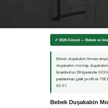
✔ 2026 Güncel — Bebek ve İsta
Bebek duşakabin firması
arıyo
duşakabin montajı
,
duşakabin 
İstanbul'un 39 ilçesinde
1000d
paslanmaz çelik profil ve TSE be
65 57
Bebek Duşakabin Mon