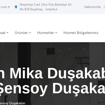
Nispetiye Cad. Ulus Yolu Belediye Sit.
.com.tr
Hakkımızda
No:8/B Beşiktaş - İstanbul
sal
Ürünler
Hizmetler
Hizmet Bölgelerimiz
h Mika Duşaka
 Şensoy Duşak
Şensoy Duşakabin