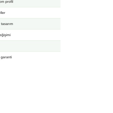
m profil
ller
 tasarım
eğişimi
 garanti