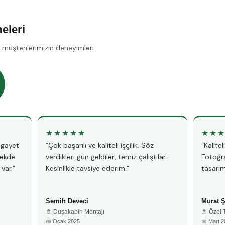
eleri
 müşterilerimizin deneyimleri
★★★★★
★★
, gayet
“Çok başarılı ve kaliteli işçilik. Söz
“Kalite
bekde
verdikleri gün geldiler, temiz çalıştılar.
Fotoğra
var.”
Kesinlikle tavsiye ederim.”
tasarım
Semih Deveci
Murat 
🚿 Duşakabin Montajı
🚿 Özel
📅 Ocak 2025
📅 Mart 2