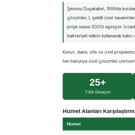
Şensoy Duşakabin
, 1999da kurula
çözümler, L şekilli özel tasarım
proje sayısı
1000i aşmıştır
. İsta
bakteriyel silikon kullanarak kalıc
Konut, daire, ofis ve otel projeleri
her banyoya özel çözümler üretiyo
25+
Yıllık Deneyim
Hizmet Alanları Karşılaştır
Hizmet