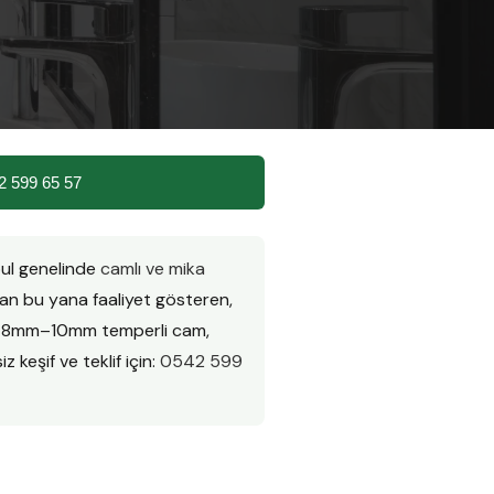
2 599 65 57
bul genelinde
camlı ve mika
n bu yana faaliyet gösteren,
ır. 8mm–10mm temperli cam,
z keşif ve teklif için:
0542 599