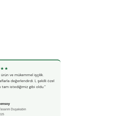
★★★
★★★★★
li ürün ve mükemmel işçilik.
“Teknesiz duşakabin montajı i
flarla değerlendirdi. L şekilli özel
Hem hızlı hem çok temiz çalı
 tam istediğimiz gibi oldu.”
fayanslarıma hiç zarar vermed
Şensoy
Ayşe Kaya
 Tasarım Duşakabin
🚿 Teknesiz Duşakabin
025
📅 Aralık 2024