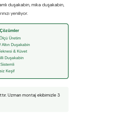
amlı duşakabin
,
mika duşakabin
,
nızı yeniliyor.
 Çözümler
Ölçü Üretim
/ Altın Duşakabin
eknesi & Küvet
illi Duşakabin
 Sistemli
siz Keşif
rttır. Uzman montaj ekibimizle 3