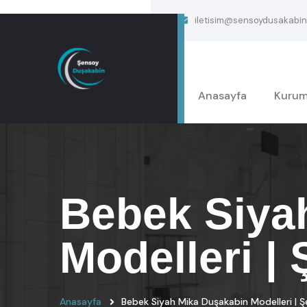
iletisim@sensoydusakabin
Anasayfa
Kurum
Bebek Siya
Modelleri |
Anasayfa
Bebek Siyah Mika Duşakabin Modelleri | 