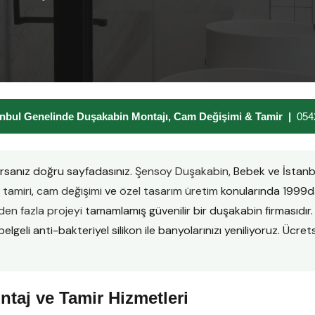
nbul Genelinde Duşakabin Montajı, Cam Değişimi & Tamir |
054
rsanız doğru sayfadasınız.
Şensoy Duşakabin
, Bebek ve İstan
tamiri
,
cam değişimi
ve
özel tasarım üretim
konularında 1999da
en fazla projeyi
tamamlamış güvenilir bir duşakabin firmasıd
lgeli anti-bakteriyel silikon ile banyolarınızı yeniliyoruz. Ücretsi
taj ve Tamir Hizmetleri