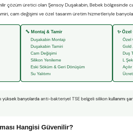
lir çözüm üretici olan
Şensoy Duşakabin
,
Bebek
bölgesinde
c
miri
,
cam değişimi
ve
özel tasarım üretim
hizmetleriyle banyoları
🔧 Montaj & Tamir
✨ Özel
Duşakabin Montajı
Özel 
Duşakabin Tamiri
Gold 
Cam Değişimi
Duş T
Silikon Yenileme
L Şek
Eski Söküm & Geri Dönüşüm
Açılır
Su Yalıtımı
Ücret
ı yüksek banyolarda
anti-bakteriyel TSE belgeli silikon
kullanımı şa
”
ması Hangisi Güvenilir?