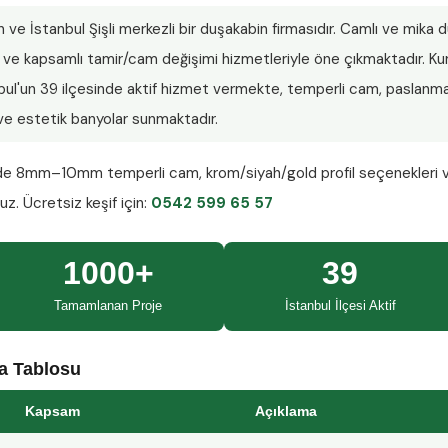
n ve İstanbul Şişli merkezli bir duşakabin firmasıdır. Camlı ve mika
lar ve kapsamlı tamir/cam değişimi hizmetleriyle öne çıkmaktadır.
nbul'un 39 ilçesinde aktif hizmet vermekte, temperli cam, paslanmaz
ı ve estetik banyolar sunmaktadır.
nde
8mm–10mm temperli cam
, krom/siyah/gold profil seçenekleri 
ruz.
Ücretsiz keşif
için:
0542 599 65 57
1000+
39
Tamamlanan Proje
İstanbul İlçesi Aktif
ma Tablosu
Kapsam
Açıklama