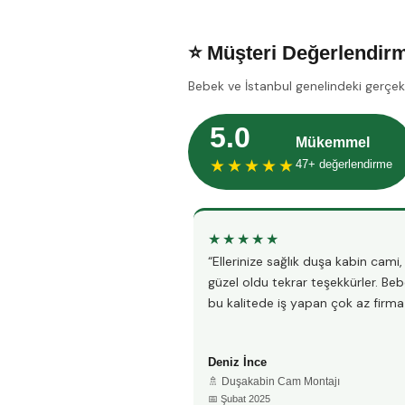
⭐ Müşteri Değerlendirm
Bebek ve İstanbul genelindeki gerçek
5.0
Mükemmel
★★★★★
47+ değerlendirme
★★★★★
“Ellerinize sağlık duşa kabin cami
güzel oldu tekrar teşekkürler. Be
bu kalitede iş yapan çok az firma 
Deniz İnce
🚿 Duşakabin Cam Montajı
📅 Şubat 2025