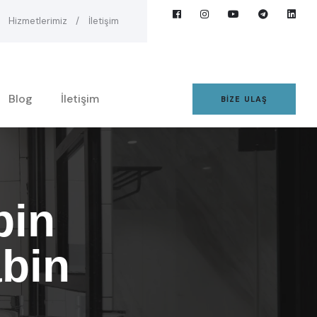
Hizmetlerimiz
İletişim
Blog
İletişim
BIZE ULAŞ
bin
abin