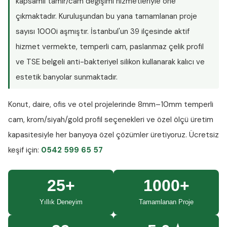
kapsamlı tamir/cam değişimi hizmetleriyle öne
çıkmaktadır. Kuruluşundan bu yana tamamlanan proje
sayısı
1000i aşmıştır
. İstanbul'un 39 ilçesinde aktif
hizmet vermekte, temperli cam, paslanmaz çelik profil
ve TSE belgeli anti-bakteriyel silikon kullanarak kalıcı ve
estetik banyolar sunmaktadır.
Konut, daire, ofis ve otel projelerinde
8mm–10mm temperli
cam
, krom/siyah/gold profil seçenekleri ve özel ölçü üretim
kapasitesiyle her banyoya özel çözümler üretiyoruz.
Ücretsiz
keşif
için:
0542 599 65 57
25+
1000+
Yıllık Deneyim
Tamamlanan Proje