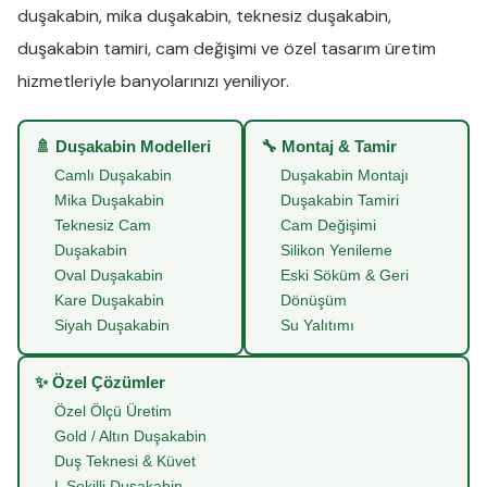
duşakabin
,
mika duşakabin
,
teknesiz duşakabin
,
duşakabin tamiri
,
cam değişimi
ve
özel tasarım üretim
hizmetleriyle banyolarınızı yeniliyor.
🚿 Duşakabin Modelleri
🔧 Montaj & Tamir
Camlı Duşakabin
Duşakabin Montajı
Mika Duşakabin
Duşakabin Tamiri
Teknesiz Cam
Cam Değişimi
Duşakabin
Silikon Yenileme
Oval Duşakabin
Eski Söküm & Geri
Kare Duşakabin
Dönüşüm
Siyah Duşakabin
Su Yalıtımı
✨ Özel Çözümler
Özel Ölçü Üretim
Gold / Altın Duşakabin
Duş Teknesi & Küvet
L Şekilli Duşakabin