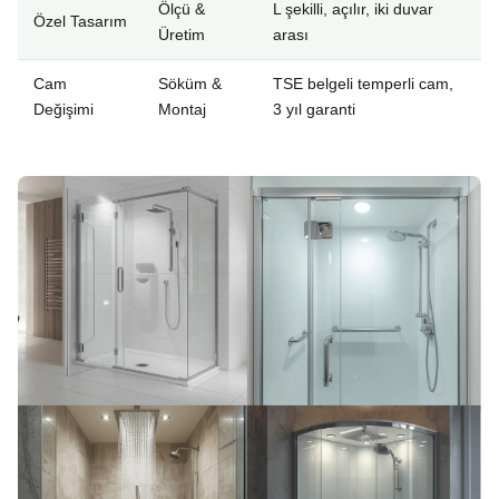
Ölçü &
L şekilli, açılır, iki duvar
Özel Tasarım
Üretim
arası
Cam
Söküm &
TSE belgeli temperli cam,
Değişimi
Montaj
3 yıl garanti