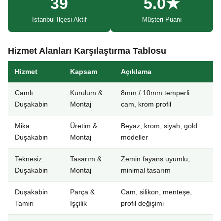
39
5.0★
İstanbul İlçesi Aktif
Müşteri Puanı
Hizmet Alanları Karşılaştırma Tablosu
Hizmet
Kapsam
Açıklama
Camlı
Kurulum &
8mm / 10mm temperli
Duşakabin
Montaj
cam, krom profil
Mika
Üretim &
Beyaz, krom, siyah, gold
Duşakabin
Montaj
modeller
Teknesiz
Tasarım &
Zemin fayans uyumlu,
Duşakabin
Montaj
minimal tasarım
Duşakabin
Parça &
Cam, silikon, menteşe,
Tamiri
İşçilik
profil değişimi