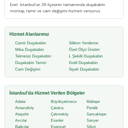
Evet. İstanbul'un 39 ilçesinin tamamında duşakabin
montajı, tamir ve cam değişimi hizmeti veriyoruz.
Hizmet Alanlarımız
Camlı Duşakabin
Silikon Yenileme
Mika Duşakabin
Özel Ölçü Üretim
Teknesiz Duşakabin
L Şekilli Duşakabin
Duşakabin Tamiri
Gold Duşakabin
Cam Değişimi
Siyah Duşakabin
İstanbul'da Hizmet Verilen Bölgeler
Adalar
Büyükçekmece
Maltepe
Arnavutköy
Çatalca
Pendik
Ataşehir
Çekmeköy
Sancaktepe
Avcılar
Esenler
Sarıyer
Bağcılar
Esenyurt
Silivri