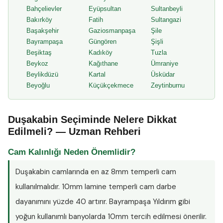
Bahçelievler
Eyüpsultan
Sultanbeyli
Bakırköy
Fatih
Sultangazi
Başakşehir
Gaziosmanpaşa
Şile
Bayrampaşa
Güngören
Şişli
Beşiktaş
Kadıköy
Tuzla
Beykoz
Kağıthane
Ümraniye
Beylikdüzü
Kartal
Üsküdar
Beyoğlu
Küçükçekmece
Zeytinburnu
Duşakabin Seçiminde Nelere Dikkat
Edilmeli? — Uzman Rehberi
Cam Kalınlığı Neden Önemlidir?
Duşakabin camlarında en az
8mm temperli cam
kullanılmalıdır. 10mm lamine temperli cam darbe
dayanımını yüzde 40 artırır. Bayrampaşa Yıldırım gibi
yoğun kullanımlı banyolarda 10mm tercih edilmesi önerilir.