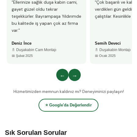
“Ellerinize sağlık duşa kabin cami,
“Çok başarılı ve kalitel
gayet güzel oldu tekrar
verdikleri gün geldile
teşekkürler. Bayrampaşa Yıldırımde
çalıştılar. Kesinlikle 
bu kalitede iş yapan çok az firma
var.”
Deniz İnce
Semih Deveci
🚿 Duşakabin Cam Montajı
🚿 Duşakabin Montajı
📅 Şubat 2025
📅 Ocak 2025
←
→
Hizmetimizden memnun kaldınız mı? Deneyiminizi paylaşın!
⭐ Google'da Değerlendir
Sık Sorulan Sorular