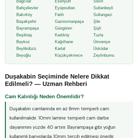
Bağcılar
Esenyurt
Silivri
Bahçelievler
Eyüpsultan
Sultanbeyli
Bakırköy
Fatih
Sultangazi
Başakşehir
Gaziosmanpaşa
Şile
Bayrampaşa
Güngören
Şişli
Beşiktaş
Kadıköy
Tuzla
Beykoz
Kağıthane
Ümraniye
Beylikdüzü
Kartal
Üsküdar
Beyoğlu
Küçükçekmece
Zeytinburnu
Duşakabin Seçiminde Nelere Dikkat
Edilmeli? — Uzman Rehberi
Cam Kalınlığı Neden Önemlidir?
Duşakabin camlarında en az
8mm temperli cam
kullanılmalıdır. 10mm lamine temperli cam darbe
dayanımını yüzde 40 artırır. Bayrampaşa gibi yoğun
kullanımlı banyolarda 10mm tercih edilmesi önerilir.