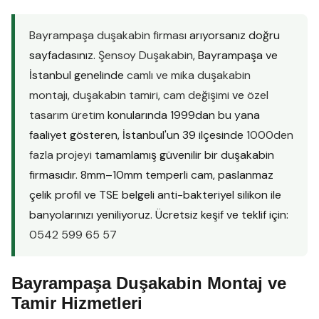
Bayrampaşa duşakabin firması
arıyorsanız doğru
sayfadasınız.
Şensoy Duşakabin
, Bayrampaşa ve
İstanbul genelinde
camlı ve mika duşakabin
montajı
,
duşakabin tamiri
,
cam değişimi
ve
özel
tasarım üretim
konularında 1999dan bu yana
faaliyet gösteren, İstanbul'un 39 ilçesinde
1000den
fazla projeyi
tamamlamış güvenilir bir duşakabin
firmasıdır. 8mm–10mm temperli cam, paslanmaz
çelik profil ve TSE belgeli anti-bakteriyel silikon ile
banyolarınızı yeniliyoruz. Ücretsiz keşif ve teklif için:
0542 599 65 57
Bayrampaşa Duşakabin Montaj ve
Tamir Hizmetleri