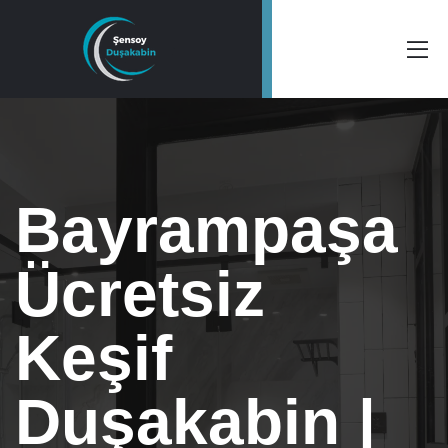
Bayrampaşa
Ücretsiz
Keşif
Duşakabin |