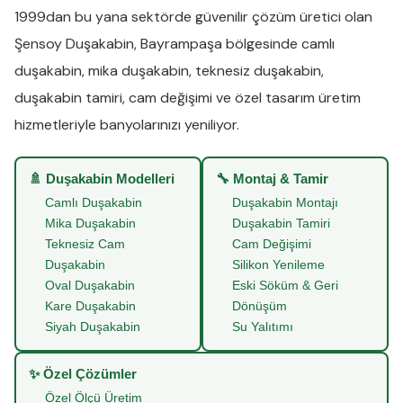
1999dan bu yana sektörde güvenilir çözüm üretici olan
Şensoy Duşakabin
,
Bayrampaşa
bölgesinde
camlı
duşakabin
,
mika duşakabin
,
teknesiz duşakabin
,
duşakabin tamiri
,
cam değişimi
ve
özel tasarım üretim
hizmetleriyle banyolarınızı yeniliyor.
🚿 Duşakabin Modelleri
🔧 Montaj & Tamir
Camlı Duşakabin
Duşakabin Montajı
Mika Duşakabin
Duşakabin Tamiri
Teknesiz Cam
Cam Değişimi
Duşakabin
Silikon Yenileme
Oval Duşakabin
Eski Söküm & Geri
Kare Duşakabin
Dönüşüm
Siyah Duşakabin
Su Yalıtımı
✨ Özel Çözümler
Özel Ölçü Üretim