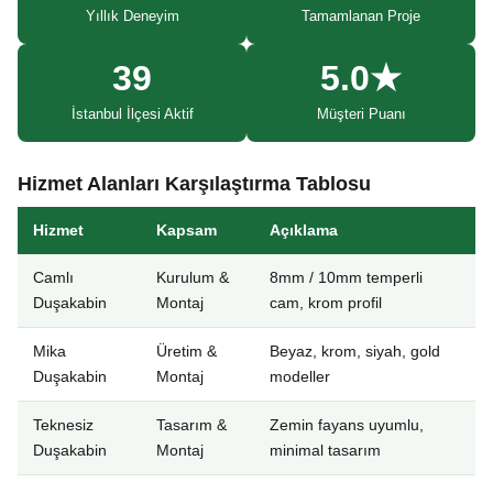
Yıllık Deneyim
Tamamlanan Proje
39
5.0★
İstanbul İlçesi Aktif
Müşteri Puanı
Hizmet Alanları Karşılaştırma Tablosu
Hizmet
Kapsam
Açıklama
Camlı
Kurulum &
8mm / 10mm temperli
Duşakabin
Montaj
cam, krom profil
Mika
Üretim &
Beyaz, krom, siyah, gold
Duşakabin
Montaj
modeller
Teknesiz
Tasarım &
Zemin fayans uyumlu,
Duşakabin
Montaj
minimal tasarım