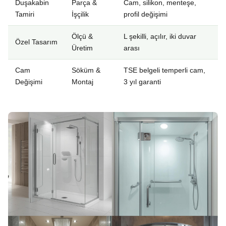
Duşakabin
Parça &
Cam, silikon, menteşe,
Tamiri
İşçilik
profil değişimi
Ölçü &
L şekilli, açılır, iki duvar
Özel Tasarım
Üretim
arası
Cam
Söküm &
TSE belgeli temperli cam,
Değişimi
Montaj
3 yıl garanti