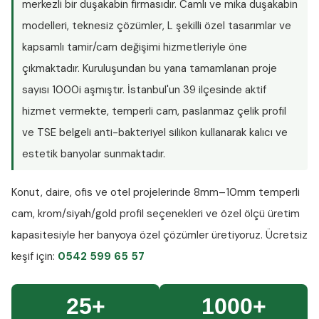
merkezli bir duşakabin firmasıdır. Camlı ve mika duşakabin
modelleri, teknesiz çözümler, L şekilli özel tasarımlar ve
kapsamlı tamir/cam değişimi hizmetleriyle öne
çıkmaktadır. Kuruluşundan bu yana tamamlanan proje
sayısı
1000i aşmıştır
. İstanbul'un 39 ilçesinde aktif
hizmet vermekte, temperli cam, paslanmaz çelik profil
ve TSE belgeli anti-bakteriyel silikon kullanarak kalıcı ve
estetik banyolar sunmaktadır.
Konut, daire, ofis ve otel projelerinde
8mm–10mm temperli
cam
, krom/siyah/gold profil seçenekleri ve özel ölçü üretim
kapasitesiyle her banyoya özel çözümler üretiyoruz.
Ücretsiz
keşif
için:
0542 599 65 57
25+
1000+