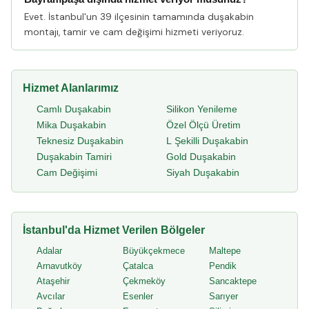
Evet. İstanbul'un 39 ilçesinin tamamında duşakabin
montajı, tamir ve cam değişimi hizmeti veriyoruz.
Hizmet Alanlarımız
Camlı Duşakabin
Silikon Yenileme
Mika Duşakabin
Özel Ölçü Üretim
Teknesiz Duşakabin
L Şekilli Duşakabin
Duşakabin Tamiri
Gold Duşakabin
Cam Değişimi
Siyah Duşakabin
İstanbul'da Hizmet Verilen Bölgeler
Adalar
Büyükçekmece
Maltepe
Arnavutköy
Çatalca
Pendik
Ataşehir
Çekmeköy
Sancaktepe
Avcılar
Esenler
Sarıyer