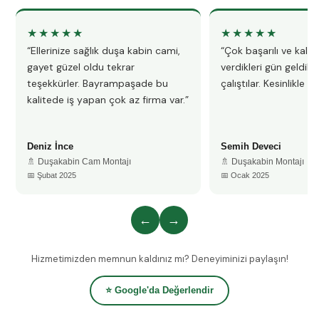
★★★★★
★★★★★
“Ellerinize sağlık duşa kabin cami,
“Çok başarılı ve kalitel
gayet güzel oldu tekrar
verdikleri gün geldile
teşekkürler. Bayrampaşade bu
çalıştılar. Kesinlikle 
kalitede iş yapan çok az firma var.”
Deniz İnce
Semih Deveci
🚿 Duşakabin Cam Montajı
🚿 Duşakabin Montajı
📅 Şubat 2025
📅 Ocak 2025
←
→
Hizmetimizden memnun kaldınız mı? Deneyiminizi paylaşın!
⭐ Google'da Değerlendir