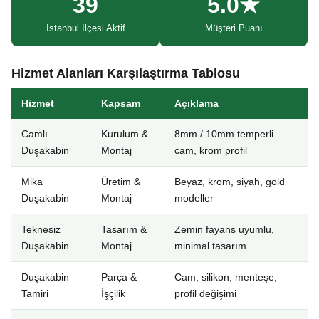
39
5.0★
İstanbul İlçesi Aktif
Müşteri Puanı
Hizmet Alanları Karşılaştırma Tablosu
Hizmet
Kapsam
Açıklama
Camlı
Kurulum &
8mm / 10mm temperli
Duşakabin
Montaj
cam, krom profil
Mika
Üretim &
Beyaz, krom, siyah, gold
Duşakabin
Montaj
modeller
Teknesiz
Tasarım &
Zemin fayans uyumlu,
Duşakabin
Montaj
minimal tasarım
Duşakabin
Parça &
Cam, silikon, menteşe,
Tamiri
İşçilik
profil değişimi