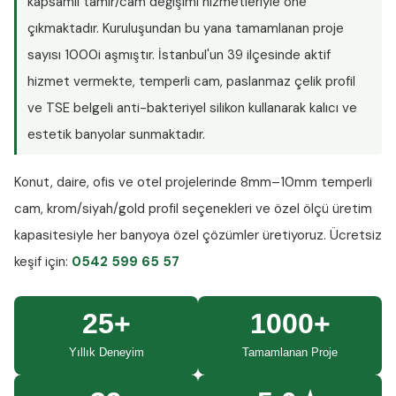
kapsamlı tamir/cam değişimi hizmetleriyle öne
çıkmaktadır. Kuruluşundan bu yana tamamlanan proje
sayısı
1000i aşmıştır
. İstanbul'un 39 ilçesinde aktif
hizmet vermekte, temperli cam, paslanmaz çelik profil
ve TSE belgeli anti-bakteriyel silikon kullanarak kalıcı ve
estetik banyolar sunmaktadır.
Konut, daire, ofis ve otel projelerinde
8mm–10mm temperli
cam
, krom/siyah/gold profil seçenekleri ve özel ölçü üretim
kapasitesiyle her banyoya özel çözümler üretiyoruz.
Ücretsiz
keşif
için:
0542 599 65 57
25+
1000+
Yıllık Deneyim
Tamamlanan Proje