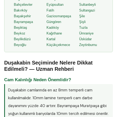
Bahçelievler
Eyüpsultan
Sultanbeyli
Bakırköy
Fatih
Sultangazi
Başakşehir
Gaziosmanpaşa
Şile
Bayrampaşa
Güngören
Şişli
Beşiktaş
Kadıköy
Tuzla
Beykoz
Kağıthane
Ümraniye
Beylikdüzü
Kartal
Üsküdar
Beyoğlu
Küçükçekmece
Zeytinburnu
Duşakabin Seçiminde Nelere Dikkat
Edilmeli? — Uzman Rehberi
Cam Kalınlığı Neden Önemlidir?
Duşakabin camlarında en az
8mm temperli cam
kullanılmalıdır. 10mm lamine temperli cam darbe
dayanımını yüzde 40 artırır. Bayrampaşa Muratpaşa gibi
yoğun kullanımlı banyolarda 10mm tercih edilmesi önerilir.