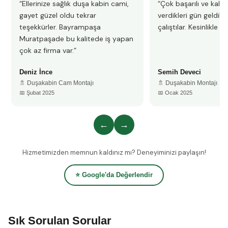
“Ellerinize sağlık duşa kabin cami,
“Çok başarılı ve kalitel
gayet güzel oldu tekrar
verdikleri gün geldile
teşekkürler. Bayrampaşa
çalıştılar. Kesinlikle 
Muratpaşade bu kalitede iş yapan
çok az firma var.”
Deniz İnce
Semih Deveci
🚿 Duşakabin Cam Montajı
🚿 Duşakabin Montajı
📅 Şubat 2025
📅 Ocak 2025
←
→
Hizmetimizden memnun kaldınız mı? Deneyiminizi paylaşın!
⭐ Google'da Değerlendir
Sık Sorulan Sorular