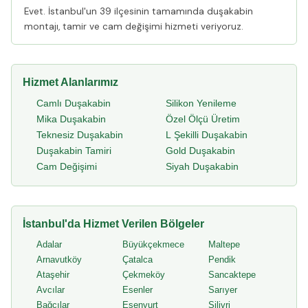
Evet. İstanbul'un 39 ilçesinin tamamında duşakabin
montajı, tamir ve cam değişimi hizmeti veriyoruz.
Hizmet Alanlarımız
Camlı Duşakabin
Silikon Yenileme
Mika Duşakabin
Özel Ölçü Üretim
Teknesiz Duşakabin
L Şekilli Duşakabin
Duşakabin Tamiri
Gold Duşakabin
Cam Değişimi
Siyah Duşakabin
İstanbul'da Hizmet Verilen Bölgeler
Adalar
Büyükçekmece
Maltepe
Arnavutköy
Çatalca
Pendik
Ataşehir
Çekmeköy
Sancaktepe
Avcılar
Esenler
Sarıyer
Bağcılar
Esenyurt
Silivri