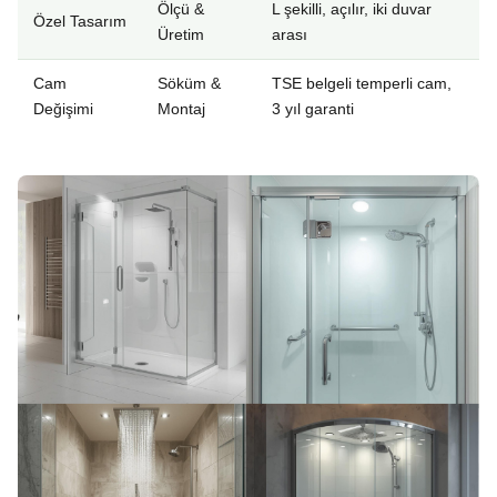
Ölçü &
L şekilli, açılır, iki duvar
Özel Tasarım
Üretim
arası
Cam
Söküm &
TSE belgeli temperli cam,
Değişimi
Montaj
3 yıl garanti