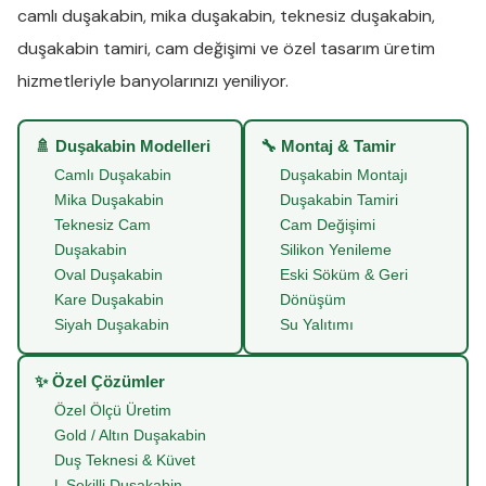
camlı duşakabin
,
mika duşakabin
,
teknesiz duşakabin
,
duşakabin tamiri
,
cam değişimi
ve
özel tasarım üretim
hizmetleriyle banyolarınızı yeniliyor.
🚿 Duşakabin Modelleri
🔧 Montaj & Tamir
Camlı Duşakabin
Duşakabin Montajı
Mika Duşakabin
Duşakabin Tamiri
Teknesiz Cam
Cam Değişimi
Duşakabin
Silikon Yenileme
Oval Duşakabin
Eski Söküm & Geri
Kare Duşakabin
Dönüşüm
Siyah Duşakabin
Su Yalıtımı
✨ Özel Çözümler
Özel Ölçü Üretim
Gold / Altın Duşakabin
Duş Teknesi & Küvet
L Şekilli Duşakabin