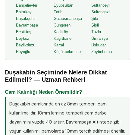
Bahçelievler
Eyüpsultan
Sultanbeyli
Bakırköy
Fatih
Sultangazi
Başakşehir
Gaziosmanpaşa
Şile
Bayrampaşa
Güngören
Şişli
Beşiktaş
Kadıköy
Tuzla
Beykoz
Kağıthane
Ümraniye
Beylikdüzü
Kartal
Üsküdar
Beyoğlu
Küçükçekmece
Zeytinburnu
Duşakabin Seçiminde Nelere Dikkat
Edilmeli? — Uzman Rehberi
Cam Kalınlığı Neden Önemlidir?
Duşakabin camlarında en az
8mm temperli cam
kullanılmalıdır. 10mm lamine temperli cam darbe
dayanımını yüzde 40 artırır. Bayrampaşa Altıntepe gibi
yoğun kullanımlı banyolarda 10mm tercih edilmesi önerilir.