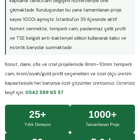
kapsamlı tamir/cam değişimi hizmetleriyle öne
çıkmaktadır. Kuruluşundan bu yana tamamlanan proje
sayısı
1000i aşmıştır
. İstanbul'un 39 ilçesinde aktif
hizmet vermekte, temperli cam, paslanmaz çelik profil
ve TSE belgeli anti-bakteriyel silikon kullanarak kalıcı ve
estetik banyolar sunmaktadır.
Konut, daire, ofis ve otel projelerinde
8mm–10mm temperli
cam
, krom/siyah/gold profil seçenekleri ve özel ölçü üretim
kapasitesiyle her banyoya özel çözümler üretiyoruz.
Ücretsiz
keşif
için:
0542 599 65 57
25+
1000+
Yıllık Deneyim
Tamamlanan Proje