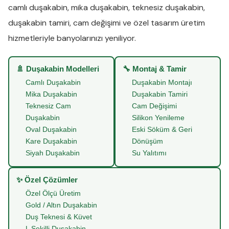
camlı duşakabin
,
mika duşakabin
,
teknesiz duşakabin
,
duşakabin tamiri
,
cam değişimi
ve
özel tasarım üretim
hizmetleriyle banyolarınızı yeniliyor.
🚿 Duşakabin Modelleri
🔧 Montaj & Tamir
Camlı Duşakabin
Duşakabin Montajı
Mika Duşakabin
Duşakabin Tamiri
Teknesiz Cam
Cam Değişimi
Duşakabin
Silikon Yenileme
Oval Duşakabin
Eski Söküm & Geri
Kare Duşakabin
Dönüşüm
Siyah Duşakabin
Su Yalıtımı
✨ Özel Çözümler
Özel Ölçü Üretim
Gold / Altın Duşakabin
Duş Teknesi & Küvet
L Şekilli Duşakabin