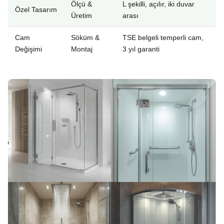
Ölçü &
L şekilli, açılır, iki duvar
Özel Tasarım
Üretim
arası
Cam
Söküm &
TSE belgeli temperli cam,
Değişimi
Montaj
3 yıl garanti