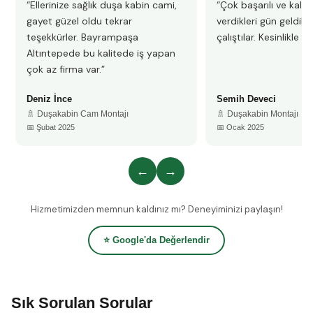
“Ellerinize sağlık duşa kabin cami,
“Çok başarılı ve kalitel
gayet güzel oldu tekrar
verdikleri gün geldile
teşekkürler. Bayrampaşa
çalıştılar. Kesinlikle 
Altıntepede bu kalitede iş yapan
çok az firma var.”
Deniz İnce
Semih Deveci
🚿 Duşakabin Cam Montajı
🚿 Duşakabin Montajı
📅 Şubat 2025
📅 Ocak 2025
←
→
Hizmetimizden memnun kaldınız mı? Deneyiminizi paylaşın!
⭐ Google'da Değerlendir
Sık Sorulan Sorular