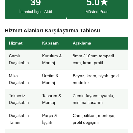
39
5.0★
İstanbul İlçesi Aktif
Müşteri Puanı
Hizmet Alanları Karşılaştırma Tablosu
Hizmet
Kapsam
Açıklama
Camlı
Kurulum &
8mm / 10mm temperli
Duşakabin
Montaj
cam, krom profil
Mika
Üretim &
Beyaz, krom, siyah, gold
Duşakabin
Montaj
modeller
Teknesiz
Tasarım &
Zemin fayans uyumlu,
Duşakabin
Montaj
minimal tasarım
Duşakabin
Parça &
Cam, silikon, menteşe,
Tamiri
İşçilik
profil değişimi