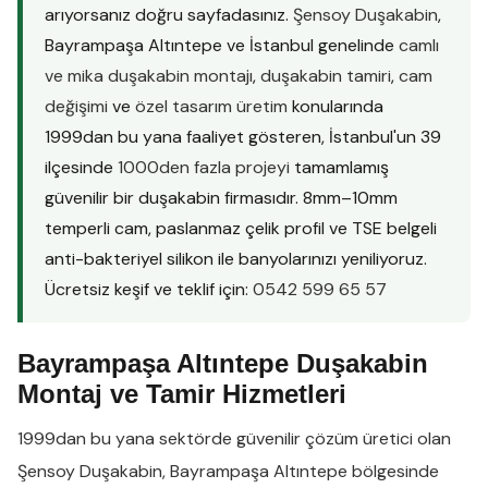
arıyorsanız doğru sayfadasınız.
Şensoy Duşakabin
,
Bayrampaşa Altıntepe ve İstanbul genelinde
camlı
ve mika duşakabin montajı
,
duşakabin tamiri
,
cam
değişimi
ve
özel tasarım üretim
konularında
1999dan bu yana faaliyet gösteren, İstanbul'un 39
ilçesinde
1000den fazla projeyi
tamamlamış
güvenilir bir duşakabin firmasıdır. 8mm–10mm
temperli cam, paslanmaz çelik profil ve TSE belgeli
anti-bakteriyel silikon ile banyolarınızı yeniliyoruz.
Ücretsiz keşif ve teklif için:
0542 599 65 57
Bayrampaşa Altıntepe Duşakabin
Montaj ve Tamir Hizmetleri
1999dan bu yana sektörde güvenilir çözüm üretici olan
Şensoy Duşakabin
,
Bayrampaşa Altıntepe
bölgesinde