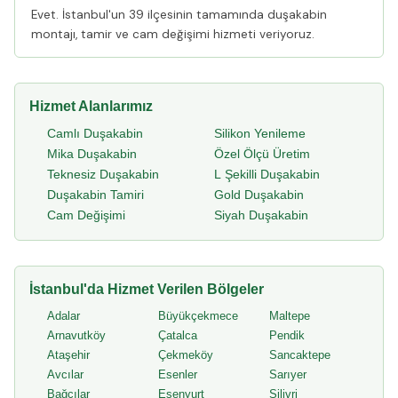
Evet. İstanbul'un 39 ilçesinin tamamında duşakabin
montajı, tamir ve cam değişimi hizmeti veriyoruz.
Hizmet Alanlarımız
Camlı Duşakabin
Silikon Yenileme
Mika Duşakabin
Özel Ölçü Üretim
Teknesiz Duşakabin
L Şekilli Duşakabin
Duşakabin Tamiri
Gold Duşakabin
Cam Değişimi
Siyah Duşakabin
İstanbul'da Hizmet Verilen Bölgeler
Adalar
Büyükçekmece
Maltepe
Arnavutköy
Çatalca
Pendik
Ataşehir
Çekmeköy
Sancaktepe
Avcılar
Esenler
Sarıyer
Bağcılar
Esenyurt
Silivri