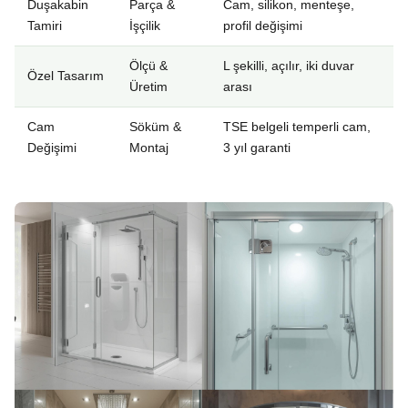
Duşakabin
Parça &
Cam, silikon, menteşe,
Tamiri
İşçilik
profil değişimi
Ölçü &
L şekilli, açılır, iki duvar
Özel Tasarım
Üretim
arası
Cam
Söküm &
TSE belgeli temperli cam,
Değişimi
Montaj
3 yıl garanti