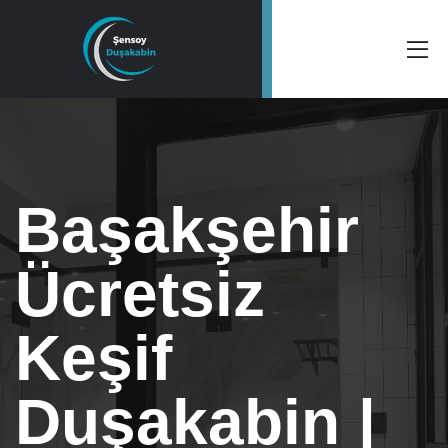
Başakşehir
Ücretsiz
Keşif
Duşakabin |