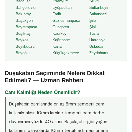
Bağcılar
Esenyurt
Silivri
Bahçelievler
Eyüpsultan
Sultanbeyli
Bakırköy
Fatih
Sultangazi
Başakşehir
Gaziosmanpaşa
Şile
Bayrampaşa
Güngören
Şişli
Beşiktaş
Kadıköy
Tuzla
Beykoz
Kağıthane
Ümraniye
Beylikdüzü
Kartal
Üsküdar
Beyoğlu
Küçükçekmece
Zeytinburnu
Duşakabin Seçiminde Nelere Dikkat
Edilmeli? — Uzman Rehberi
Cam Kalınlığı Neden Önemlidir?
Duşakabin camlarında en az
8mm temperli cam
kullanılmalıdır. 10mm lamine temperli cam darbe
dayanımını yüzde 40 artırır. Başakşehir gibi yoğun
kullanımlı banyolarda 10mm tercih edilmesi önerilir.