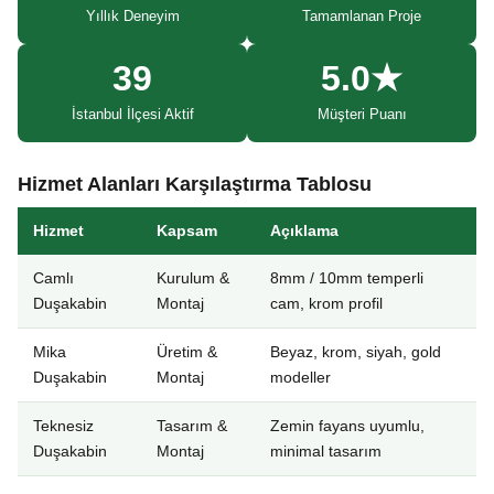
Yıllık Deneyim
Tamamlanan Proje
39
5.0★
İstanbul İlçesi Aktif
Müşteri Puanı
Hizmet Alanları Karşılaştırma Tablosu
Hizmet
Kapsam
Açıklama
Camlı
Kurulum &
8mm / 10mm temperli
Duşakabin
Montaj
cam, krom profil
Mika
Üretim &
Beyaz, krom, siyah, gold
Duşakabin
Montaj
modeller
Teknesiz
Tasarım &
Zemin fayans uyumlu,
Duşakabin
Montaj
minimal tasarım