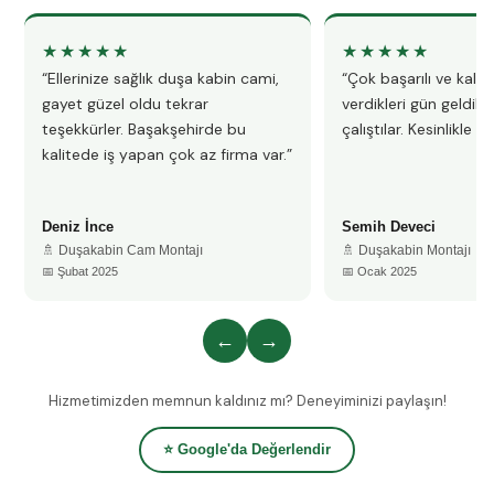
★★★★★
★★★★★
“Ellerinize sağlık duşa kabin cami,
“Çok başarılı ve kalitel
gayet güzel oldu tekrar
verdikleri gün geldile
teşekkürler. Başakşehirde bu
çalıştılar. Kesinlikle 
kalitede iş yapan çok az firma var.”
Deniz İnce
Semih Deveci
🚿 Duşakabin Cam Montajı
🚿 Duşakabin Montajı
📅 Şubat 2025
📅 Ocak 2025
←
→
Hizmetimizden memnun kaldınız mı? Deneyiminizi paylaşın!
⭐ Google'da Değerlendir