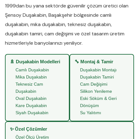
1999dan bu yana sektörde güvenilir çözüm üretici olan
Şensoy Duşakabin
,
Başakşehir
bölgesinde
camlı
duşakabin
,
mika duşakabin
,
teknesiz duşakabin
,
duşakabin tamiri
,
cam değişimi
ve
özel tasarım üretim
hizmetleriyle banyolarınızı yeniliyor.
🚿 Duşakabin Modelleri
🔧 Montaj & Tamir
Camlı Duşakabin
Duşakabin Montajı
Mika Duşakabin
Duşakabin Tamiri
Teknesiz Cam
Cam Değişimi
Duşakabin
Silikon Yenileme
Oval Duşakabin
Eski Söküm & Geri
Kare Duşakabin
Dönüşüm
Siyah Duşakabin
Su Yalıtımı
✨ Özel Çözümler
Özel Ölçü Üretim