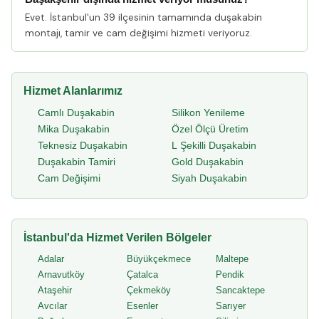
Evet. İstanbul'un 39 ilçesinin tamamında duşakabin
montajı, tamir ve cam değişimi hizmeti veriyoruz.
Hizmet Alanlarımız
Camlı Duşakabin
Silikon Yenileme
Mika Duşakabin
Özel Ölçü Üretim
Teknesiz Duşakabin
L Şekilli Duşakabin
Duşakabin Tamiri
Gold Duşakabin
Cam Değişimi
Siyah Duşakabin
İstanbul'da Hizmet Verilen Bölgeler
Adalar
Büyükçekmece
Maltepe
Arnavutköy
Çatalca
Pendik
Ataşehir
Çekmeköy
Sancaktepe
Avcılar
Esenler
Sarıyer