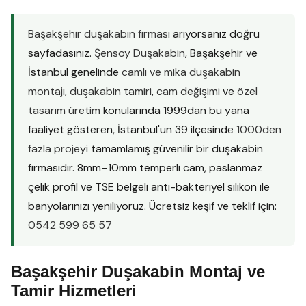
Başakşehir duşakabin firması
arıyorsanız doğru
sayfadasınız.
Şensoy Duşakabin
, Başakşehir ve
İstanbul genelinde
camlı ve mika duşakabin
montajı
,
duşakabin tamiri
,
cam değişimi
ve
özel
tasarım üretim
konularında 1999dan bu yana
faaliyet gösteren, İstanbul'un 39 ilçesinde
1000den
fazla projeyi
tamamlamış güvenilir bir duşakabin
firmasıdır. 8mm–10mm temperli cam, paslanmaz
çelik profil ve TSE belgeli anti-bakteriyel silikon ile
banyolarınızı yeniliyoruz. Ücretsiz keşif ve teklif için:
0542 599 65 57
Başakşehir Duşakabin Montaj ve
Tamir Hizmetleri