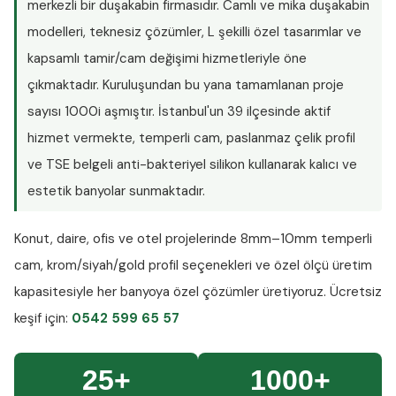
merkezli bir duşakabin firmasıdır. Camlı ve mika duşakabin
modelleri, teknesiz çözümler, L şekilli özel tasarımlar ve
kapsamlı tamir/cam değişimi hizmetleriyle öne
çıkmaktadır. Kuruluşundan bu yana tamamlanan proje
sayısı
1000i aşmıştır
. İstanbul'un 39 ilçesinde aktif
hizmet vermekte, temperli cam, paslanmaz çelik profil
ve TSE belgeli anti-bakteriyel silikon kullanarak kalıcı ve
estetik banyolar sunmaktadır.
Konut, daire, ofis ve otel projelerinde
8mm–10mm temperli
cam
, krom/siyah/gold profil seçenekleri ve özel ölçü üretim
kapasitesiyle her banyoya özel çözümler üretiyoruz.
Ücretsiz
keşif
için:
0542 599 65 57
25+
1000+