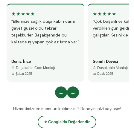
★★★★★
★★★★★
“Ellerinize sağlık duşa kabin cami,
“Çok başarılı ve kalitel
gayet güzel oldu tekrar
verdikleri gün geldile
teşekkürler. Başakşehirde bu
çalıştılar. Kesinlikle 
kalitede iş yapan çok az firma var.”
Deniz İnce
Semih Deveci
🚿 Duşakabin Cam Montajı
🚿 Duşakabin Montajı
📅 Şubat 2025
📅 Ocak 2025
←
→
Hizmetimizden memnun kaldınız mı? Deneyiminizi paylaşın!
⭐ Google'da Değerlendir