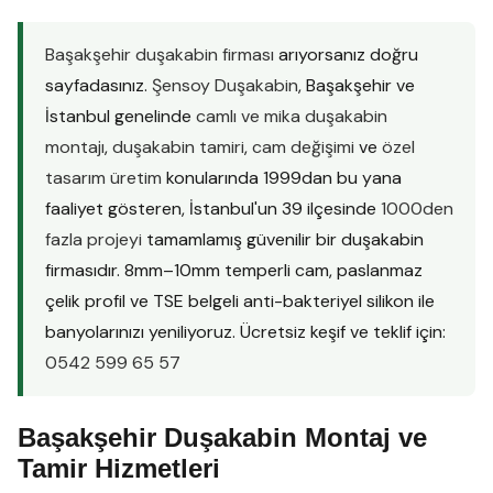
Başakşehir duşakabin firması
arıyorsanız doğru
sayfadasınız.
Şensoy Duşakabin
, Başakşehir ve
İstanbul genelinde
camlı ve mika duşakabin
montajı
,
duşakabin tamiri
,
cam değişimi
ve
özel
tasarım üretim
konularında 1999dan bu yana
faaliyet gösteren, İstanbul'un 39 ilçesinde
1000den
fazla projeyi
tamamlamış güvenilir bir duşakabin
firmasıdır. 8mm–10mm temperli cam, paslanmaz
çelik profil ve TSE belgeli anti-bakteriyel silikon ile
banyolarınızı yeniliyoruz. Ücretsiz keşif ve teklif için:
0542 599 65 57
Başakşehir Duşakabin Montaj ve
Tamir Hizmetleri