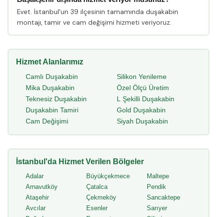
Evet. İstanbul'un 39 ilçesinin tamamında duşakabin
montajı, tamir ve cam değişimi hizmeti veriyoruz.
Hizmet Alanlarımız
Camlı Duşakabin
Silikon Yenileme
Mika Duşakabin
Özel Ölçü Üretim
Teknesiz Duşakabin
L Şekilli Duşakabin
Duşakabin Tamiri
Gold Duşakabin
Cam Değişimi
Siyah Duşakabin
İstanbul'da Hizmet Verilen Bölgeler
Adalar
Büyükçekmece
Maltepe
Arnavutköy
Çatalca
Pendik
Ataşehir
Çekmeköy
Sancaktepe
Avcılar
Esenler
Sarıyer