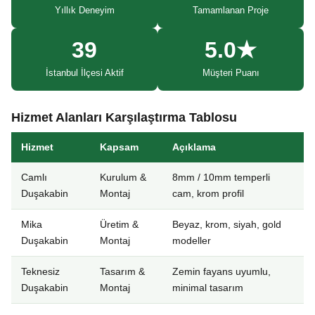
Yıllık Deneyim
Tamamlanan Proje
39
5.0★
İstanbul İlçesi Aktif
Müşteri Puanı
Hizmet Alanları Karşılaştırma Tablosu
Hizmet
Kapsam
Açıklama
Camlı
Kurulum &
8mm / 10mm temperli
Duşakabin
Montaj
cam, krom profil
Mika
Üretim &
Beyaz, krom, siyah, gold
Duşakabin
Montaj
modeller
Teknesiz
Tasarım &
Zemin fayans uyumlu,
Duşakabin
Montaj
minimal tasarım