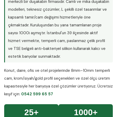
merkezli bir duşakabin firmasıdır. Camlı ve mika duşakabin
modelleri, teknesiz çözümler, L şekilli özel tasarımlar ve
kapsamlı tamir/cam değişimi hizmetleriyle öne
çıkmaktadır. Kuruluşundan bu yana tamamlanan proje
sayısı
1000i aşmıştır
. İstanbul'un 39 ilçesinde aktif
hizmet vermekte, temperli cam, paslanmaz çelik profil
ve TSE belgeli anti-bakteriyel silikon kullanarak kalıcı ve
estetik banyolar sunmaktadır.
Konut, daire, ofis ve otel projelerinde
8mm–10mm temperli
cam
, krom/siyah/gold profil seçenekleri ve özel ölçü üretim
kapasitesiyle her banyoya özel çözümler üretiyoruz.
Ücretsiz
keşif
için:
0542 599 65 57
25+
1000+