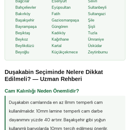
Bağcılar
Esenyurt
Silivri
Bahçelievler
Eyüpsultan
Sultanbeyli
Bakırköy
Fatih
Sultangazi
Başakşehir
Gaziosmanpaşa
Şile
Bayrampaşa
Güngören
Şişli
Beşiktaş
Kadıköy
Tuzla
Beykoz
Kağıthane
Ümraniye
Beylikdüzü
Kartal
Üsküdar
Beyoğlu
Küçükçekmece
Zeytinburnu
Duşakabin Seçiminde Nelere Dikkat
Edilmeli? — Uzman Rehberi
Cam Kalınlığı Neden Önemlidir?
Duşakabin camlarında en az
8mm temperli cam
kullanılmalıdır. 10mm lamine temperli cam darbe
dayanımını yüzde 40 artırır. Başakşehir gibi yoğun
kullanımlı banyolarda 10mm tercih edilmesi önerilir.