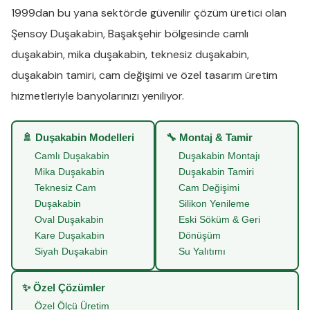
1999dan bu yana sektörde güvenilir çözüm üretici olan
Şensoy Duşakabin
,
Başakşehir
bölgesinde
camlı
duşakabin
,
mika duşakabin
,
teknesiz duşakabin
,
duşakabin tamiri
,
cam değişimi
ve
özel tasarım üretim
hizmetleriyle banyolarınızı yeniliyor.
🚿 Duşakabin Modelleri
🔧 Montaj & Tamir
Camlı Duşakabin
Duşakabin Montajı
Mika Duşakabin
Duşakabin Tamiri
Teknesiz Cam
Cam Değişimi
Duşakabin
Silikon Yenileme
Oval Duşakabin
Eski Söküm & Geri
Kare Duşakabin
Dönüşüm
Siyah Duşakabin
Su Yalıtımı
✨ Özel Çözümler
Özel Ölçü Üretim