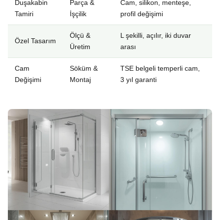
Duşakabin
Parça &
Cam, silikon, menteşe,
Tamiri
İşçilik
profil değişimi
Ölçü &
L şekilli, açılır, iki duvar
Özel Tasarım
Üretim
arası
Cam
Söküm &
TSE belgeli temperli cam,
Değişimi
Montaj
3 yıl garanti