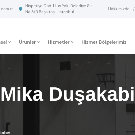
Nispetiye Cad. Ulus Yolu Belediye Sit.
.com.tr
Hakkımızda
No:8/B Beşiktaş - İstanbul
sal
Ürünler
Hizmetler
Hizmet Bölgelerimiz
 Mika Duşakabi
kabin