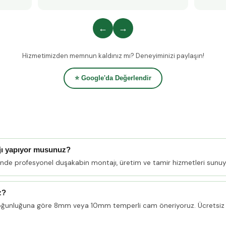
←
→
Hizmetimizden memnun kaldınız mı? Deneyiminizi paylaşın!
⭐ Google'da Değerlendir
jı yapıyor musunuz?
linde profesyonel duşakabin montajı, üretim ve tamir hizmetleri sunuy
z?
oğunluğuna göre 8mm veya 10mm temperli cam öneriyoruz. Ücretsiz 