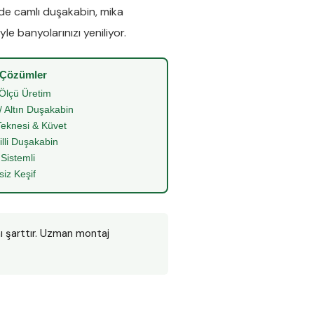
nde
camlı duşakabin
,
mika
le banyolarınızı yeniliyor.
 Çözümler
Ölçü Üretim
/ Altın Duşakabin
eknesi & Küvet
illi Duşakabin
 Sistemli
siz Keşif
ı şarttır. Uzman montaj