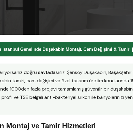
 İstanbul Genelinde Duşakabin Montajı, Cam Değişimi & Tamir
arıyorsanız doğru sayfadasınız.
Şensoy Duşakabin
, Başakşehir
abin tamiri
,
cam değişimi
ve
özel tasarım üretim
konularında 1
sinde
1000den fazla projeyi
tamamlamış güvenilir bir duşakabi
ofil ve TSE belgeli anti-bakteriyel silikon ile banyolarınızı yenil
 Montaj ve Tamir Hizmetleri