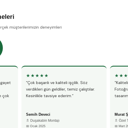
eleri
erçek müşterilerimizin deneyimleri
★★★★★
★★
, gayet
“Çok başarılı ve kaliteli işçilik. Söz
“Kalite
verdikleri gün geldiler, temiz çalıştılar.
Fotoğra
n çok
Kesinlikle tavsiye ederim.”
tasarım
Semih Deveci
Murat 
🚿 Duşakabin Montajı
🚿 Özel
📅 Ocak 2025
📅 Mart 2