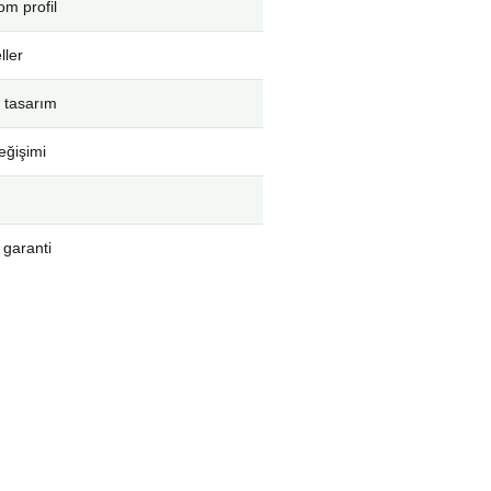
m profil
ller
 tasarım
eğişimi
 garanti