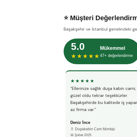
⭐ Müşteri Değerlendirm
Başakşehir ve İstanbul genelindeki g
5.0
Mükemmel
★★★★★
47+ değerlendirme
★★★★★
“Ellerinize sağlık duşa kabin cami
güzel oldu tekrar teşekkürler.
Başakşehirde bu kalitede iş yapa
az firma var.”
Deniz İnce
🚿 Duşakabin Cam Montajı
📅 Şubat 2025