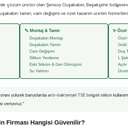
lir çözüm üretici olan
Şensoy Duşakabin
,
Başakşehir
bölgesi
uşakabin tamiri
,
cam değişimi
ve
özel tasarım üretim
hizmetleriy
🔧 Montaj & Tamir
✨ Özel
Duşakabin Montajı
Özel 
Duşakabin Tamiri
Gold 
Cam Değişimi
Duş T
Silikon Yenileme
L Şek
Eski Söküm & Geri Dönüşüm
Açılır
Su Yalıtımı
Ücret
oranı yüksek banyolarda
anti-bakteriyel TSE belgeli silikon
kullanım
si veriyoruz.”
n Firması Hangisi Güvenilir?