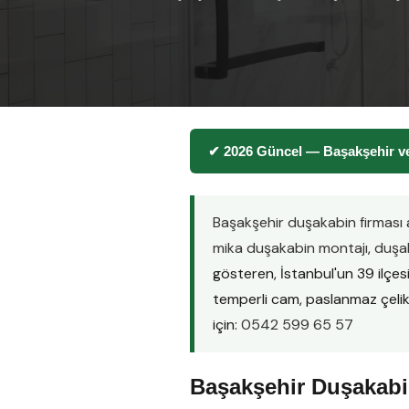
✔ 2026 Güncel — Başakşehir ve
Başakşehir duşakabin firması
mika duşakabin montajı
,
duşak
gösteren, İstanbul'un 39 ilçe
temperli cam, paslanmaz çelik pr
için:
0542 599 65 57
Başakşehir Duşakabin