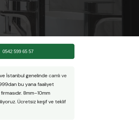
 |
0542 599 65 57
 ve İstanbul genelinde
camlı ve
999dan bu yana faaliyet
n firmasıdır. 8mm–10mm
iyoruz. Ücretsiz keşif ve teklif