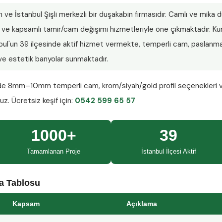
n ve İstanbul Şişli merkezli bir duşakabin firmasıdır. Camlı ve mika
lar ve kapsamlı tamir/cam değişimi hizmetleriyle öne çıkmaktadır.
nbul'un 39 ilçesinde aktif hizmet vermekte, temperli cam, paslanmaz
ı ve estetik banyolar sunmaktadır.
nde
8mm–10mm temperli cam
, krom/siyah/gold profil seçenekleri 
ruz.
Ücretsiz keşif
için:
0542 599 65 57
1000+
39
Tamamlanan Proje
İstanbul İlçesi Aktif
ma Tablosu
Kapsam
Açıklama