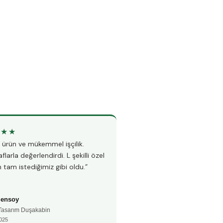
★★★
★★★★★
li ürün ve mükemmel işçilik.
“Teknesiz duşakabin montajı i
flarla değerlendirdi. L şekilli özel
Hem hızlı hem çok temiz çalı
 tam istediğimiz gibi oldu.”
fayanslarıma hiç zarar vermed
Şensoy
Ayşe Kaya
 Tasarım Duşakabin
🚿 Teknesiz Duşakabin
025
📅 Aralık 2024