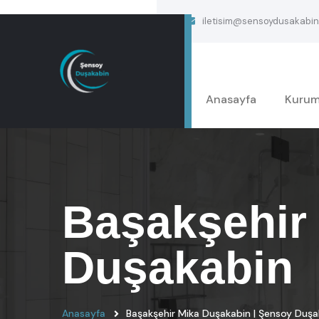
iletisim@sensoydusakabin
Anasayfa
Kurum
Başakşehir
Duşakabin
Anasayfa
Başakşehir Mika Duşakabin | Şensoy Duşa