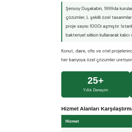
Şensoy Duşakabin
, 1999da kurula
çözümler, L şekilli özel tasarım
proje sayısı
1000i aşmıştır
. İsta
bakteriyel silikon kullanarak kalıc
Konut, daire, ofis ve otel projeleri
her banyoya özel çözümler üretiyo
25+
Yıllık Deneyim
Hizmet Alanları Karşılaştır
Hizmet