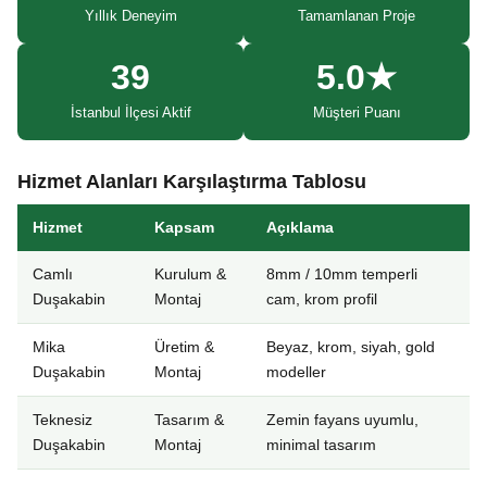
Yıllık Deneyim
Tamamlanan Proje
39
5.0★
İstanbul İlçesi Aktif
Müşteri Puanı
Hizmet Alanları Karşılaştırma Tablosu
Hizmet
Kapsam
Açıklama
Camlı
Kurulum &
8mm / 10mm temperli
Duşakabin
Montaj
cam, krom profil
Mika
Üretim &
Beyaz, krom, siyah, gold
Duşakabin
Montaj
modeller
Teknesiz
Tasarım &
Zemin fayans uyumlu,
Duşakabin
Montaj
minimal tasarım