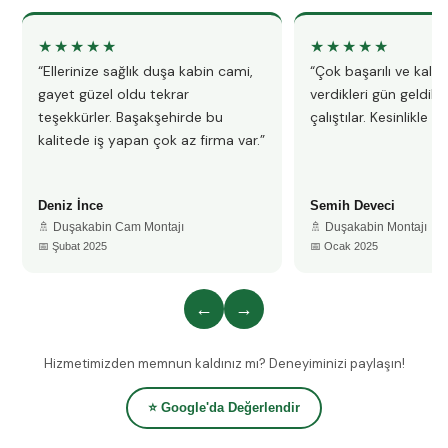
★★★★★
★★★★★
“Ellerinize sağlık duşa kabin cami,
“Çok başarılı ve kalitel
gayet güzel oldu tekrar
verdikleri gün geldile
teşekkürler. Başakşehirde bu
çalıştılar. Kesinlikle 
kalitede iş yapan çok az firma var.”
Deniz İnce
Semih Deveci
🚿 Duşakabin Cam Montajı
🚿 Duşakabin Montajı
📅 Şubat 2025
📅 Ocak 2025
←
→
Hizmetimizden memnun kaldınız mı? Deneyiminizi paylaşın!
⭐ Google'da Değerlendir