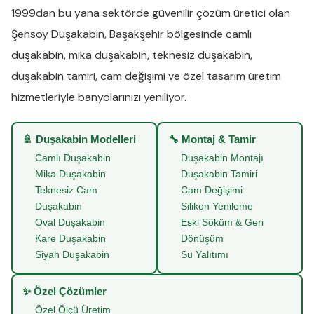
1999dan bu yana sektörde güvenilir çözüm üretici olan
Şensoy Duşakabin
,
Başakşehir
bölgesinde
camlı
duşakabin
,
mika duşakabin
,
teknesiz duşakabin
,
duşakabin tamiri
,
cam değişimi
ve
özel tasarım üretim
hizmetleriyle banyolarınızı yeniliyor.
🚿 Duşakabin Modelleri
🔧 Montaj & Tamir
Camlı Duşakabin
Duşakabin Montajı
Mika Duşakabin
Duşakabin Tamiri
Teknesiz Cam
Cam Değişimi
Duşakabin
Silikon Yenileme
Oval Duşakabin
Eski Söküm & Geri
Kare Duşakabin
Dönüşüm
Siyah Duşakabin
Su Yalıtımı
✨ Özel Çözümler
Özel Ölçü Üretim