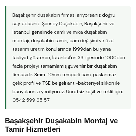
Başakşehir duşakabin firması
arıyorsanız doğru
sayfadasınız.
Şensoy Duşakabin
, Başakşehir ve
İstanbul genelinde
camlı ve mika duşakabin
montajı
,
duşakabin tamiri
,
cam değişimi
ve
özel
tasarım üretim
konularında 1999dan bu yana
faaliyet gösteren, İstanbul'un 39 ilçesinde
1000den
fazla projeyi
tamamlamış güvenilir bir duşakabin
firmasıdır. 8mm–10mm temperli cam, paslanmaz
çelik profil ve TSE belgeli anti-bakteriyel silikon ile
banyolarınızı yeniliyoruz. Ücretsiz keşif ve teklif için:
0542 599 65 57
Başakşehir Duşakabin Montaj ve
Tamir Hizmetleri