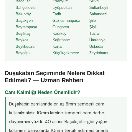
Bağcılar
Esenyurt
Silivri
Bahçelievler
Eyüpsultan
Sultanbeyli
Bakırköy
Fatih
Sultangazi
Başakşehir
Gaziosmanpaşa
Şile
Bayrampaşa
Güngören
Şişli
Beşiktaş
Kadıköy
Tuzla
Beykoz
Kağıthane
Ümraniye
Beylikdüzü
Kartal
Üsküdar
Beyoğlu
Küçükçekmece
Zeytinburnu
Duşakabin Seçiminde Nelere Dikkat
Edilmeli? — Uzman Rehberi
Cam Kalınlığı Neden Önemlidir?
Duşakabin camlarında en az
8mm temperli cam
kullanılmalıdır. 10mm lamine temperli cam darbe
dayanımını yüzde 40 artırır. Başakşehir gibi yoğun
kullanımlı banyolarda 10mm tercih edilmesi önerilir.