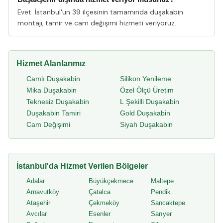
Evet. İstanbul'un 39 ilçesinin tamamında duşakabin
montajı, tamir ve cam değişimi hizmeti veriyoruz.
Hizmet Alanlarımız
Camlı Duşakabin
Silikon Yenileme
Mika Duşakabin
Özel Ölçü Üretim
Teknesiz Duşakabin
L Şekilli Duşakabin
Duşakabin Tamiri
Gold Duşakabin
Cam Değişimi
Siyah Duşakabin
İstanbul'da Hizmet Verilen Bölgeler
Adalar
Büyükçekmece
Maltepe
Arnavutköy
Çatalca
Pendik
Ataşehir
Çekmeköy
Sancaktepe
Avcılar
Esenler
Sarıyer