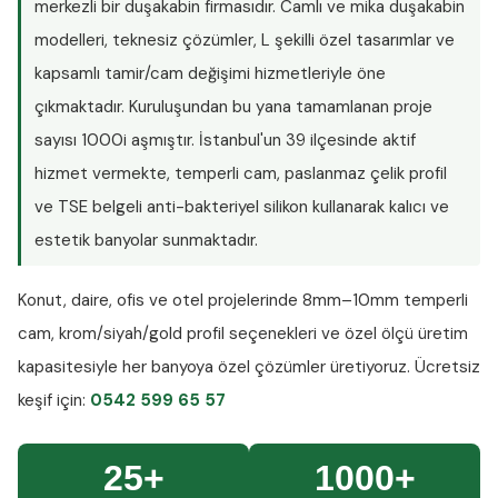
merkezli bir duşakabin firmasıdır. Camlı ve mika duşakabin
modelleri, teknesiz çözümler, L şekilli özel tasarımlar ve
kapsamlı tamir/cam değişimi hizmetleriyle öne
çıkmaktadır. Kuruluşundan bu yana tamamlanan proje
sayısı
1000i aşmıştır
. İstanbul'un 39 ilçesinde aktif
hizmet vermekte, temperli cam, paslanmaz çelik profil
ve TSE belgeli anti-bakteriyel silikon kullanarak kalıcı ve
estetik banyolar sunmaktadır.
Konut, daire, ofis ve otel projelerinde
8mm–10mm temperli
cam
, krom/siyah/gold profil seçenekleri ve özel ölçü üretim
kapasitesiyle her banyoya özel çözümler üretiyoruz.
Ücretsiz
keşif
için:
0542 599 65 57
25+
1000+