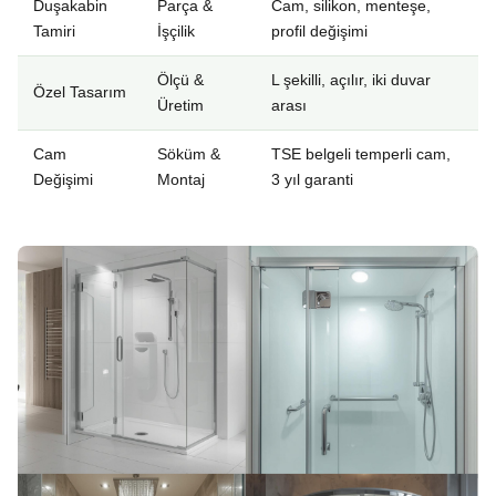
Duşakabin
Parça &
Cam, silikon, menteşe,
Tamiri
İşçilik
profil değişimi
Ölçü &
L şekilli, açılır, iki duvar
Özel Tasarım
Üretim
arası
Cam
Söküm &
TSE belgeli temperli cam,
Değişimi
Montaj
3 yıl garanti