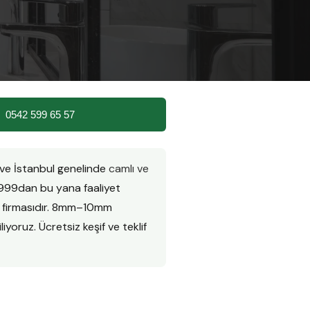
 |
0542 599 65 57
 ve İstanbul genelinde
camlı ve
999dan bu yana faaliyet
n firmasıdır. 8mm–10mm
iyoruz. Ücretsiz keşif ve teklif