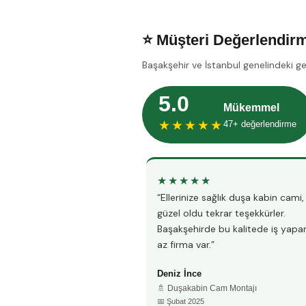
⭐ Müşteri Değerlendirm
Başakşehir ve İstanbul genelindeki g
5.0
Mükemmel
★★★★★
47+ değerlendirme
★★★★★
“Ellerinize sağlık duşa kabin cami
güzel oldu tekrar teşekkürler.
Başakşehirde bu kalitede iş yapa
az firma var.”
Deniz İnce
🚿 Duşakabin Cam Montajı
📅 Şubat 2025