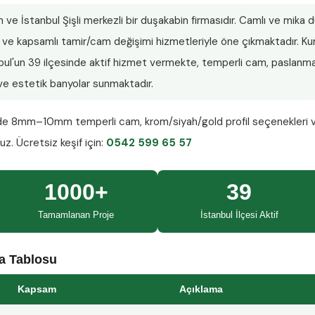
n ve İstanbul Şişli merkezli bir duşakabin firmasıdır. Camlı ve mika
lar ve kapsamlı tamir/cam değişimi hizmetleriyle öne çıkmaktadır.
nbul'un 39 ilçesinde aktif hizmet vermekte, temperli cam, paslanmaz
ı ve estetik banyolar sunmaktadır.
nde
8mm–10mm temperli cam
, krom/siyah/gold profil seçenekleri 
ruz.
Ücretsiz keşif
için:
0542 599 65 57
1000+
39
Tamamlanan Proje
İstanbul İlçesi Aktif
ma Tablosu
Kapsam
Açıklama