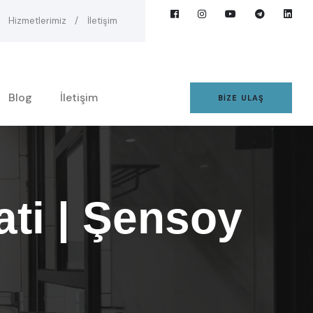
Hizmetlerimiz
İletişim
Blog
İletişim
BIZE ULAŞ
ti | Şensoy