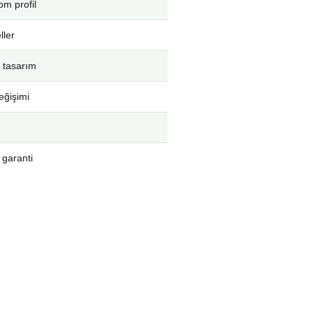
m profil
ller
 tasarım
eğişimi
 garanti