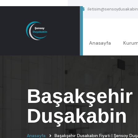
iletisim@sensoydusakabin
Anasayfa
Kurum
Başakşehir 
Duşakabin
Anasayfa
Başakşehir Dusakabin Fiyati | Şensoy Duş