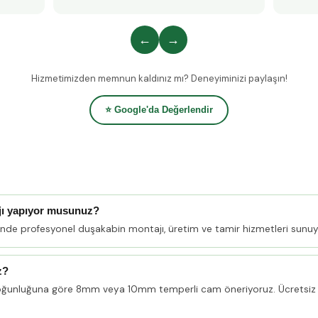
←
→
Hizmetimizden memnun kaldınız mı? Deneyiminizi paylaşın!
⭐ Google'da Değerlendir
jı yapıyor musunuz?
linde profesyonel duşakabin montajı, üretim ve tamir hizmetleri sunuy
z?
oğunluğuna göre 8mm veya 10mm temperli cam öneriyoruz. Ücretsiz 