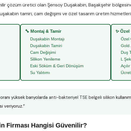
lir çözüm üretici olan
Şensoy Duşakabin
,
Başakşehir
bölgesi
uşakabin tamiri
,
cam değişimi
ve
özel tasarım üretim
hizmetleriy
🔧 Montaj & Tamir
✨ Özel
Duşakabin Montajı
Özel 
Duşakabin Tamiri
Gold 
Cam Değişimi
Duş T
Silikon Yenileme
L Şek
Eski Söküm & Geri Dönüşüm
Açılır
Su Yalıtımı
Ücret
oranı yüksek banyolarda
anti-bakteriyel TSE belgeli silikon
kullanım
si veriyoruz.”
n Firması Hangisi Güvenilir?