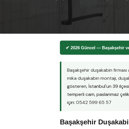
✔ 2026 Güncel — Başakşehir ve
Başakşehir duşakabin firması
mika duşakabin montajı
,
duşak
gösteren, İstanbul'un 39 ilçe
temperli cam, paslanmaz çelik pr
için:
0542 599 65 57
Başakşehir Duşakabin