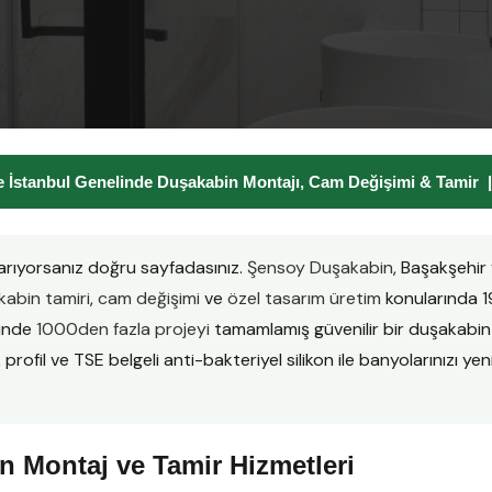
 İstanbul Genelinde Duşakabin Montajı, Cam Değişimi & Tamir
arıyorsanız doğru sayfadasınız.
Şensoy Duşakabin
, Başakşehir
abin tamiri
,
cam değişimi
ve
özel tasarım üretim
konularında 1
sinde
1000den fazla projeyi
tamamlamış güvenilir bir duşakabi
ofil ve TSE belgeli anti-bakteriyel silikon ile banyolarınızı yenil
 Montaj ve Tamir Hizmetleri