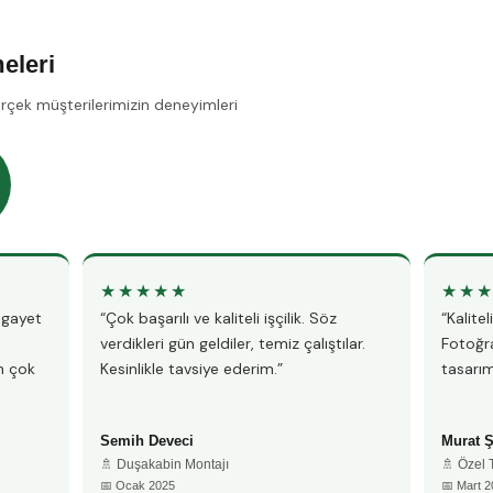
eleri
erçek müşterilerimizin deneyimleri
★★★★★
★★
, gayet
“Çok başarılı ve kaliteli işçilik. Söz
“Kalite
verdikleri gün geldiler, temiz çalıştılar.
Fotoğra
n çok
Kesinlikle tavsiye ederim.”
tasarım
Semih Deveci
Murat 
🚿 Duşakabin Montajı
🚿 Özel
📅 Ocak 2025
📅 Mart 2