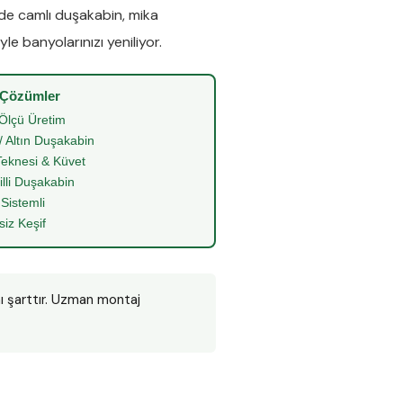
nde
camlı duşakabin
,
mika
le banyolarınızı yeniliyor.
 Çözümler
Ölçü Üretim
/ Altın Duşakabin
eknesi & Küvet
illi Duşakabin
 Sistemli
siz Keşif
ı şarttır. Uzman montaj