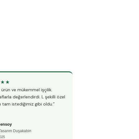
★★★
★★★★★
li ürün ve mükemmel işçilik.
“Teknesiz duşakabin montajı i
flarla değerlendirdi. L şekilli özel
Hem hızlı hem çok temiz çalı
 tam istediğimiz gibi oldu.”
fayanslarıma hiç zarar vermed
Şensoy
Ayşe Kaya
 Tasarım Duşakabin
🚿 Teknesiz Duşakabin
025
📅 Aralık 2024