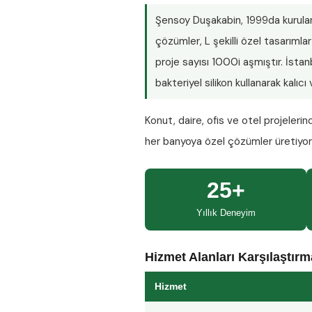
Şensoy Duşakabin
, 1999da kurula
çözümler, L şekilli özel tasarım
proje sayısı
1000i aşmıştır
. İsta
bakteriyel silikon kullanarak kalıc
Konut, daire, ofis ve otel projeleri
her banyoya özel çözümler üretiyo
25+
Yıllık Deneyim
Hizmet Alanları Karşılaştır
Hizmet