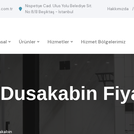
Nispetiye Cad. Ulus Yolu Belediye Sit.
.com.tr
Hakkımızda
No:8/B Beşiktaş - İstanbul
sal
Ürünler
Hizmetler
Hizmet Bölgelerimiz
Dusakabin Fiya
akabin