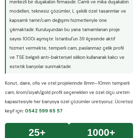
merkezli bir duşakabin firmasıdır. Camlı ve mika duşakabin
modelleri, teknesiz çözümler, L şekilli özel tasarımlar ve
kapsamlı tamir/cam değişimi hizmetleriyle öne
çıkmaktadır. Kuruluşundan bu yana tamamlanan proje
sayısı
1000i aşmıştır
. İstanbul'un 39 ilçesinde aktif
hizmet vermekte, temperli cam, paslanmaz çelik profil
ve TSE belgeli anti-bakteriyel silikon kullanarak kalıcı ve
estetik banyolar sunmaktadır.
Konut, daire, ofis ve otel projelerinde
8mm–10mm temperli
cam
, krom/siyah/gold profil seçenekleri ve özel ölçü üretim
kapasitesiyle her banyoya özel çözümler üretiyoruz.
Ücretsiz
keşif
için:
0542 599 65 57
25+
1000+