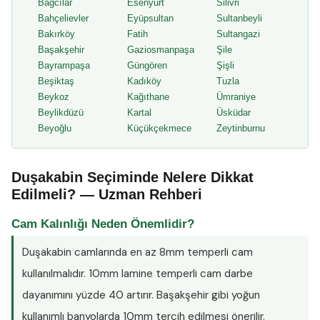
Bağcılar
Esenyurt
Silivri
Bahçelievler
Eyüpsultan
Sultanbeyli
Bakırköy
Fatih
Sultangazi
Başakşehir
Gaziosmanpaşa
Şile
Bayrampaşa
Güngören
Şişli
Beşiktaş
Kadıköy
Tuzla
Beykoz
Kağıthane
Ümraniye
Beylikdüzü
Kartal
Üsküdar
Beyoğlu
Küçükçekmece
Zeytinburnu
Duşakabin Seçiminde Nelere Dikkat
Edilmeli? — Uzman Rehberi
Cam Kalınlığı Neden Önemlidir?
Duşakabin camlarında en az
8mm temperli cam
kullanılmalıdır. 10mm lamine temperli cam darbe
dayanımını yüzde 40 artırır. Başakşehir gibi yoğun
kullanımlı banyolarda 10mm tercih edilmesi önerilir.