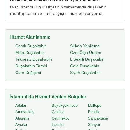
Evet. İstanbul'un 39 ilçesinin tamamında duşakabin
montajı, tamir ve cam değişimi hizmeti veriyoruz.
Hizmet Alanlarımız
Camlı Duşakabin
Silikon Yenileme
Mika Duşakabin
Özel Ölçü Üretim
Teknesiz Duşakabin
L Şekilli Duşakabin
Duşakabin Tamiri
Gold Duşakabin
Cam Değişimi
Siyah Duşakabin
İstanbul'da Hizmet Verilen Bölgeler
Adalar
Büyükçekmece
Maltepe
Arnavutköy
Çatalca
Pendik
Ataşehir
Çekmeköy
Sancaktepe
Avcılar
Esenler
Sarıyer