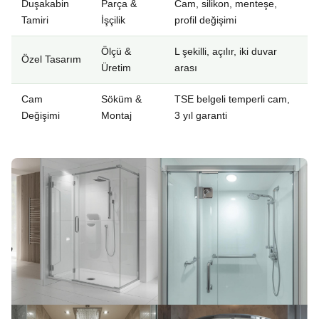
Duşakabin
Parça &
Cam, silikon, menteşe,
Tamiri
İşçilik
profil değişimi
Ölçü &
L şekilli, açılır, iki duvar
Özel Tasarım
Üretim
arası
Cam
Söküm &
TSE belgeli temperli cam,
Değişimi
Montaj
3 yıl garanti