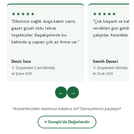
★★★★★
★★★★★
“Ellerinize sağlık duşa kabin cami,
“Çok başarılı ve kalitel
gayet güzel oldu tekrar
verdikleri gün geldile
teşekkürler. Başakşehirde bu
çalıştılar. Kesinlikle 
kalitede iş yapan çok az firma var.”
Deniz İnce
Semih Deveci
🚿 Duşakabin Cam Montajı
🚿 Duşakabin Montajı
📅 Şubat 2025
📅 Ocak 2025
←
→
Hizmetimizden memnun kaldınız mı? Deneyiminizi paylaşın!
⭐ Google'da Değerlendir