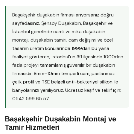
Başakşehir duşakabin firması
arıyorsanız doğru
sayfadasınız.
Şensoy Duşakabin
, Başakşehir ve
İstanbul genelinde
camlı ve mika duşakabin
montajı
,
duşakabin tamiri
,
cam değişimi
ve
özel
tasarım üretim
konularında 1999dan bu yana
faaliyet gösteren, İstanbul'un 39 ilçesinde
1000den
fazla projeyi
tamamlamış güvenilir bir duşakabin
firmasıdır. 8mm–10mm temperli cam, paslanmaz
çelik profil ve TSE belgeli anti-bakteriyel silikon ile
banyolarınızı yeniliyoruz. Ücretsiz keşif ve teklif için:
0542 599 65 57
Başakşehir Duşakabin Montaj ve
Tamir Hizmetleri