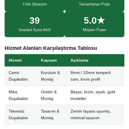
Yıllık Deneyim
Tamamlanan Proje
39
5.0★
İstanbul İlçesi Aktif
Müşteri Puanı
Hizmet Alanları Karşılaştırma Tablosu
Hizmet
Kapsam
Açıklama
Camlı
Kurulum &
8mm / 10mm temperli
Duşakabin
Montaj
cam, krom profil
Mika
Üretim &
Beyaz, krom, siyah, gold
Duşakabin
Montaj
modeller
Teknesiz
Tasarım &
Zemin fayans uyumlu,
Duşakabin
Montaj
minimal tasarım