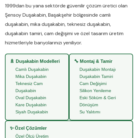
1999dan bu yana sektörde güvenilir çözüm üretici olan
Şensoy Duşakabin
,
Başakşehir
bölgesinde
camlı
duşakabin
,
mika duşakabin
,
teknesiz duşakabin
,
duşakabin tamiri
,
cam değişimi
ve
özel tasarım üretim
hizmetleriyle banyolarınızı yeniliyor.
🚿 Duşakabin Modelleri
🔧 Montaj & Tamir
Camlı Duşakabin
Duşakabin Montajı
Mika Duşakabin
Duşakabin Tamiri
Teknesiz Cam
Cam Değişimi
Duşakabin
Silikon Yenileme
Oval Duşakabin
Eski Söküm & Geri
Kare Duşakabin
Dönüşüm
Siyah Duşakabin
Su Yalıtımı
✨ Özel Çözümler
Özel Ölçü Üretim