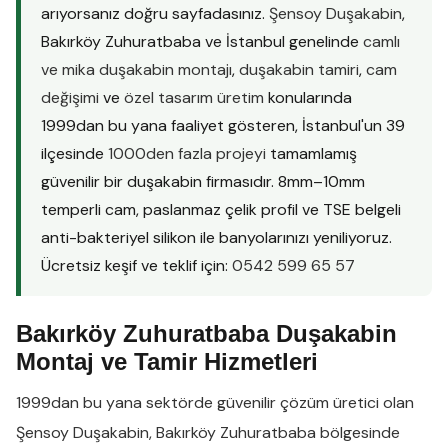
arıyorsanız doğru sayfadasınız.
Şensoy Duşakabin
,
Bakırköy Zuhuratbaba ve İstanbul genelinde
camlı
ve mika duşakabin montajı
,
duşakabin tamiri
,
cam
değişimi
ve
özel tasarım üretim
konularında
1999dan bu yana faaliyet gösteren, İstanbul'un 39
ilçesinde
1000den fazla projeyi
tamamlamış
güvenilir bir duşakabin firmasıdır. 8mm–10mm
temperli cam, paslanmaz çelik profil ve TSE belgeli
anti-bakteriyel silikon ile banyolarınızı yeniliyoruz.
Ücretsiz keşif ve teklif için:
0542 599 65 57
Bakırköy Zuhuratbaba Duşakabin
Montaj ve Tamir Hizmetleri
1999dan bu yana sektörde güvenilir çözüm üretici olan
Şensoy Duşakabin
,
Bakırköy Zuhuratbaba
bölgesinde