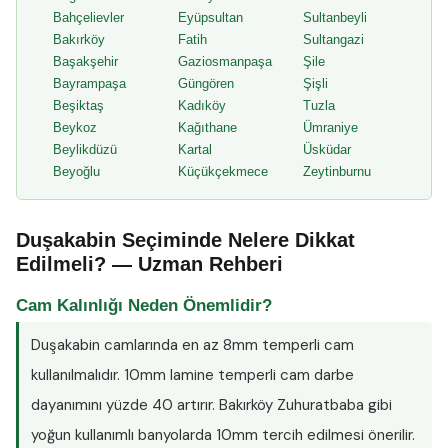
Bahçelievler
Eyüpsultan
Sultanbeyli
Bakırköy
Fatih
Sultangazi
Başakşehir
Gaziosmanpaşa
Şile
Bayrampaşa
Güngören
Şişli
Beşiktaş
Kadıköy
Tuzla
Beykoz
Kağıthane
Ümraniye
Beylikdüzü
Kartal
Üsküdar
Beyoğlu
Küçükçekmece
Zeytinburnu
Duşakabin Seçiminde Nelere Dikkat
Edilmeli? — Uzman Rehberi
Cam Kalınlığı Neden Önemlidir?
Duşakabin camlarında en az
8mm temperli cam
kullanılmalıdır. 10mm lamine temperli cam darbe
dayanımını yüzde 40 artırır. Bakırköy Zuhuratbaba gibi
yoğun kullanımlı banyolarda 10mm tercih edilmesi önerilir.