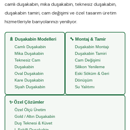
camlı duşakabin
,
mika duşakabin
,
teknesiz duşakabin
,
duşakabin tamiri
,
cam değişimi
ve
özel tasarım üretim
hizmetleriyle banyolarınızı yeniliyor.
🚿 Duşakabin Modelleri
🔧 Montaj & Tamir
Camlı Duşakabin
Duşakabin Montajı
Mika Duşakabin
Duşakabin Tamiri
Teknesiz Cam
Cam Değişimi
Duşakabin
Silikon Yenileme
Oval Duşakabin
Eski Söküm & Geri
Kare Duşakabin
Dönüşüm
Siyah Duşakabin
Su Yalıtımı
✨ Özel Çözümler
Özel Ölçü Üretim
Gold / Altın Duşakabin
Duş Teknesi & Küvet
L Şekilli Duşakabin