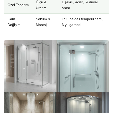
Ölçü &
L şekilli, açılır, iki duvar
Özel Tasarım
Üretim
arası
Cam
Söküm &
TSE belgeli temperli cam,
Değişimi
Montaj
3 yıl garanti