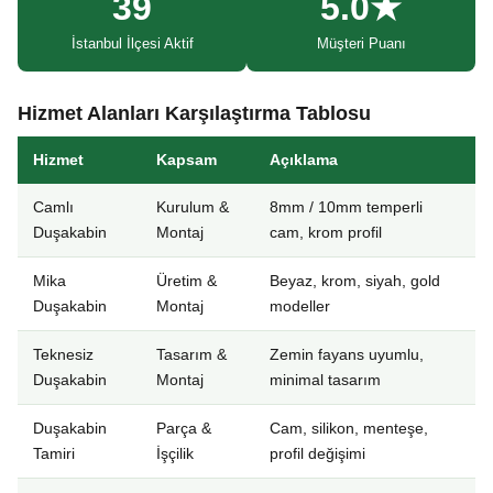
39
5.0★
İstanbul İlçesi Aktif
Müşteri Puanı
Hizmet Alanları Karşılaştırma Tablosu
Hizmet
Kapsam
Açıklama
Camlı
Kurulum &
8mm / 10mm temperli
Duşakabin
Montaj
cam, krom profil
Mika
Üretim &
Beyaz, krom, siyah, gold
Duşakabin
Montaj
modeller
Teknesiz
Tasarım &
Zemin fayans uyumlu,
Duşakabin
Montaj
minimal tasarım
Duşakabin
Parça &
Cam, silikon, menteşe,
Tamiri
İşçilik
profil değişimi