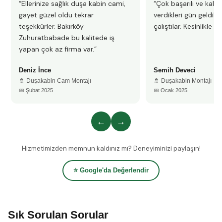
“Ellerinize sağlık duşa kabin cami,
“Çok başarılı ve kalitel
gayet güzel oldu tekrar
verdikleri gün geldile
teşekkürler. Bakırköy
çalıştılar. Kesinlikle 
Zuhuratbabade bu kalitede iş
yapan çok az firma var.”
Deniz İnce
Semih Deveci
🚿 Duşakabin Cam Montajı
🚿 Duşakabin Montajı
📅 Şubat 2025
📅 Ocak 2025
←
→
Hizmetimizden memnun kaldınız mı? Deneyiminizi paylaşın!
⭐ Google'da Değerlendir
Sık Sorulan Sorular