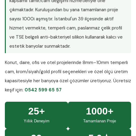
kapsamlı tamir/cam değişimi hizmetleriyle öne
çıkmaktadır. Kuruluşundan bu yana tamamlanan proje
sayısı
1000i aşmıştır
. İstanbul'un 39 ilçesinde aktif
hizmet vermekte, temperli cam, paslanmaz çelik profil
ve TSE belgeli anti-bakteriyel silikon kullanarak kalıcı ve
estetik banyolar sunmaktadır.
Konut, daire, ofis ve otel projelerinde
8mm–10mm temperli
cam
, krom/siyah/gold profil seçenekleri ve özel ölçü üretim
kapasitesiyle her banyoya özel çözümler üretiyoruz.
Ücretsiz
keşif
için:
0542 599 65 57
25+
1000+
Yıllık Deneyim
Tamamlanan Proje