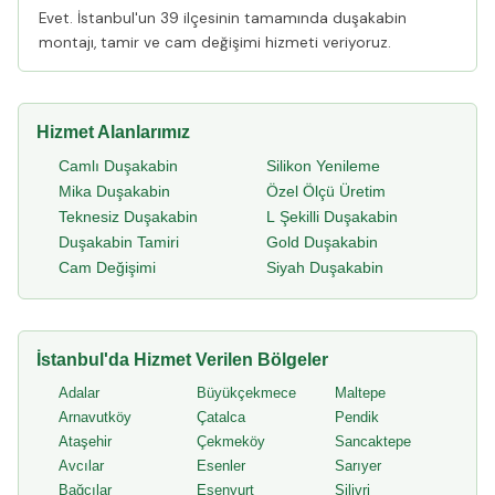
Evet. İstanbul'un 39 ilçesinin tamamında duşakabin
montajı, tamir ve cam değişimi hizmeti veriyoruz.
Hizmet Alanlarımız
Camlı Duşakabin
Silikon Yenileme
Mika Duşakabin
Özel Ölçü Üretim
Teknesiz Duşakabin
L Şekilli Duşakabin
Duşakabin Tamiri
Gold Duşakabin
Cam Değişimi
Siyah Duşakabin
İstanbul'da Hizmet Verilen Bölgeler
Adalar
Büyükçekmece
Maltepe
Arnavutköy
Çatalca
Pendik
Ataşehir
Çekmeköy
Sancaktepe
Avcılar
Esenler
Sarıyer
Bağcılar
Esenyurt
Silivri