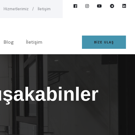
Hizmetlerimiz
İletişim
Blog
İletişim
BIZE ULAŞ
şakabinler