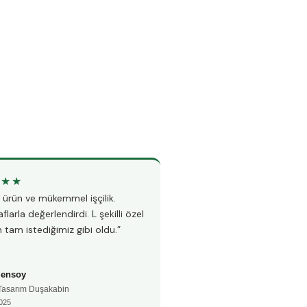
★★★
★★★★★
li ürün ve mükemmel işçilik.
“Teknesiz duşakabin montajı i
flarla değerlendirdi. L şekilli özel
Hem hızlı hem çok temiz çalı
 tam istediğimiz gibi oldu.”
fayanslarıma hiç zarar vermed
Şensoy
Ayşe Kaya
 Tasarım Duşakabin
🚿 Teknesiz Duşakabin
025
📅 Aralık 2024