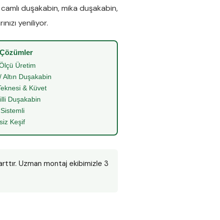
e
camlı duşakabin
,
mika duşakabin
,
nızı yeniliyor.
 Çözümler
Ölçü Üretim
/ Altın Duşakabin
eknesi & Küvet
illi Duşakabin
 Sistemli
siz Keşif
arttır. Uzman montaj ekibimizle 3