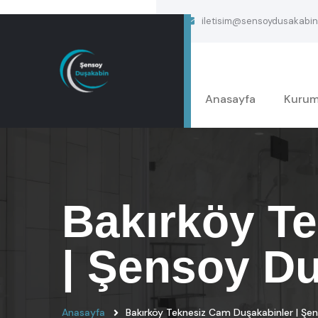
iletisim@sensoydusakabin
Anasayfa
Kurum
Bakırköy T
| Şensoy D
Anasayfa
Bakırköy Teknesiz Cam Duşakabinler | Şe