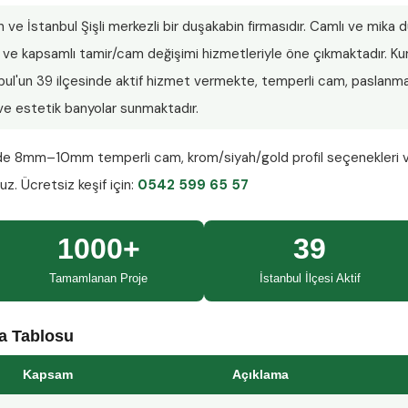
n ve İstanbul Şişli merkezli bir duşakabin firmasıdır. Camlı ve mika
lar ve kapsamlı tamir/cam değişimi hizmetleriyle öne çıkmaktadır.
nbul'un 39 ilçesinde aktif hizmet vermekte, temperli cam, paslanmaz
ı ve estetik banyolar sunmaktadır.
nde
8mm–10mm temperli cam
, krom/siyah/gold profil seçenekleri 
ruz.
Ücretsiz keşif
için:
0542 599 65 57
1000+
39
Tamamlanan Proje
İstanbul İlçesi Aktif
ma Tablosu
Kapsam
Açıklama