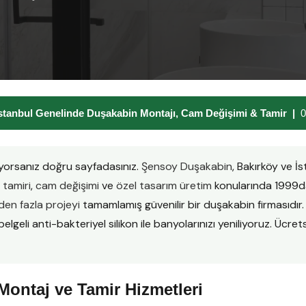
stanbul Genelinde Duşakabin Montajı, Cam Değişimi & Tamir |
0
yorsanız doğru sayfadasınız.
Şensoy Duşakabin
, Bakırköy ve İ
tamiri
,
cam değişimi
ve
özel tasarım üretim
konularında 1999da
en fazla projeyi
tamamlamış güvenilir bir duşakabin firmasıd
lgeli anti-bakteriyel silikon ile banyolarınızı yeniliyoruz. Ücretsi
ontaj ve Tamir Hizmetleri