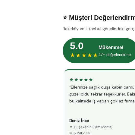
⭐ Müşteri Değerlendirm
Bakırköy ve İstanbul genelindeki gerç
5.0
Mükemmel
★★★★★
47+ değerlendirme
★★★★★
“Ellerinize sağlık duşa kabin cami
güzel oldu tekrar teşekkürler. Bak
bu kalitede iş yapan çok az firma 
Deniz İnce
🚿 Duşakabin Cam Montajı
📅 Şubat 2025