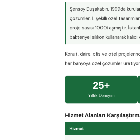
Şensoy Duşakabin
, 1999da kurula
çözümler, L şekilli özel tasarım
proje sayısı
1000i aşmıştır
. İsta
bakteriyel silikon kullanarak kalıc
Konut, daire, ofis ve otel projeleri
her banyoya özel çözümler üretiyo
25+
Yıllık Deneyim
Hizmet Alanları Karşılaştır
Hizmet