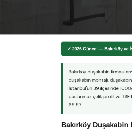
✔ 2026 Güncel — Bakırköy ve İ
Bakırköy duşakabin firması
arı
duşakabin montajı
,
duşakabin 
İstanbul'un 39 ilçesinde
1000d
paslanmaz çelik profil ve TSE be
65 57
Bakırköy Duşakabin M