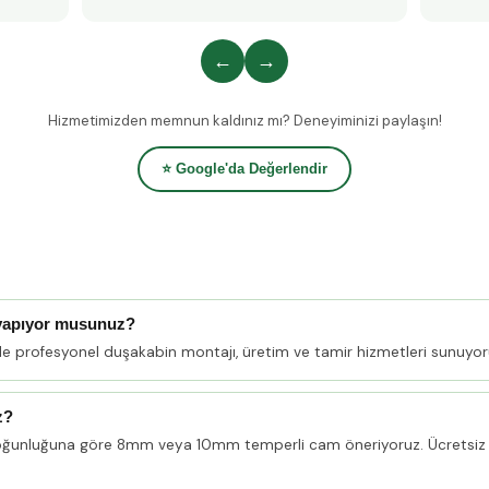
←
→
Hizmetimizden memnun kaldınız mı? Deneyiminizi paylaşın!
⭐ Google'da Değerlendir
 yapıyor musunuz?
nde profesyonel duşakabin montajı, üretim ve tamir hizmetleri sunuyor
z?
oğunluğuna göre 8mm veya 10mm temperli cam öneriyoruz. Ücretsiz 