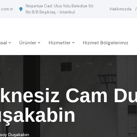
Nispetiye Cad. Ulus Yolu Belediye Sit.
.com.tr
Hakkımızda
No:8/B Beşiktaş - İstanbul
sal
Ürünler
Hizmetler
Hizmet Bölgelerimiz
eknesiz Cam Du
uşakabin
nsoy Duşakabin