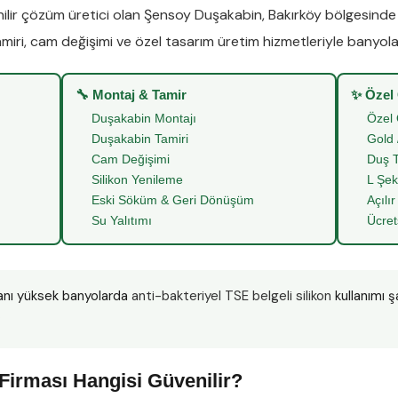
lir çözüm üretici olan
Şensoy Duşakabin
,
Bakırköy
bölgesind
miri
,
cam değişimi
ve
özel tasarım üretim
hizmetleriyle banyoları
🔧 Montaj & Tamir
✨ Özel
Duşakabin Montajı
Özel 
Duşakabin Tamiri
Gold 
Cam Değişimi
Duş T
Silikon Yenileme
L Şek
Eski Söküm & Geri Dönüşüm
Açılır
Su Yalıtımı
Ücret
anı yüksek banyolarda
anti-bakteriyel TSE belgeli silikon
kullanımı ş
”
Firması Hangisi Güvenilir?