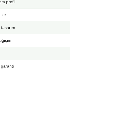
m profil
ller
 tasarım
eğişimi
 garanti