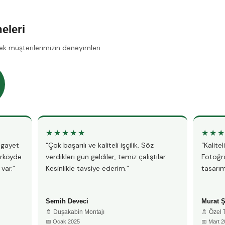
eleri
ek müşterilerimizin deneyimleri
★★★★★
★★
, gayet
“Çok başarılı ve kaliteli işçilik. Söz
“Kalite
ırköyde
verdikleri gün geldiler, temiz çalıştılar.
Fotoğra
var.”
Kesinlikle tavsiye ederim.”
tasarım
Semih Deveci
Murat 
🚿 Duşakabin Montajı
🚿 Özel
📅 Ocak 2025
📅 Mart 2