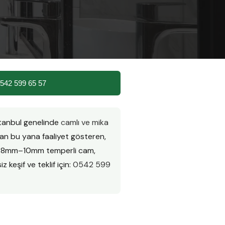
542 599 65 57
stanbul genelinde
camlı ve mika
n bu yana faaliyet gösteren,
ır. 8mm–10mm temperli cam,
z keşif ve teklif için:
0542 599