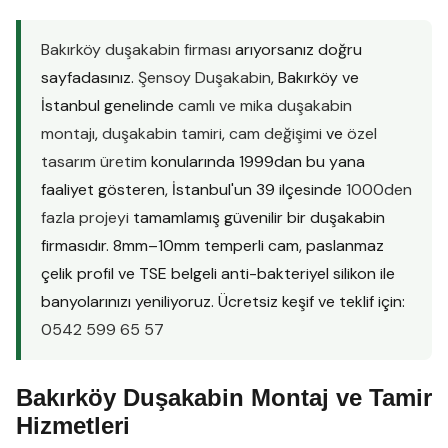
Bakırköy duşakabin firması
arıyorsanız doğru
sayfadasınız.
Şensoy Duşakabin
, Bakırköy ve
İstanbul genelinde
camlı ve mika duşakabin
montajı
,
duşakabin tamiri
,
cam değişimi
ve
özel
tasarım üretim
konularında 1999dan bu yana
faaliyet gösteren, İstanbul'un 39 ilçesinde
1000den
fazla projeyi
tamamlamış güvenilir bir duşakabin
firmasıdır. 8mm–10mm temperli cam, paslanmaz
çelik profil ve TSE belgeli anti-bakteriyel silikon ile
banyolarınızı yeniliyoruz. Ücretsiz keşif ve teklif için:
0542 599 65 57
Bakırköy Duşakabin Montaj ve Tamir
Hizmetleri