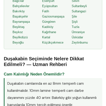
Bağcılar
Esenyurt
Silivri
Bahçelievler
Eyüpsultan
Sultanbeyli
Bakırköy
Fatih
Sultangazi
Başakşehir
Gaziosmanpaşa
Şile
Bayrampaşa
Güngören
Şişli
Beşiktaş
Kadıköy
Tuzla
Beykoz
Kağıthane
Ümraniye
Beylikdüzü
Kartal
Üsküdar
Beyoğlu
Küçükçekmece
Zeytinburnu
Duşakabin Seçiminde Nelere Dikkat
Edilmeli? — Uzman Rehberi
Cam Kalınlığı Neden Önemlidir?
Duşakabin camlarında en az
8mm temperli cam
kullanılmalıdır. 10mm lamine temperli cam darbe
dayanımını yüzde 40 artırır. Bakırköy gibi yoğun kullanımlı
banyolarda 10mm tercih edilmesi önerilir.