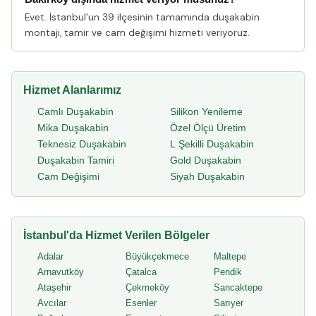
Evet. İstanbul'un 39 ilçesinin tamamında duşakabin
montajı, tamir ve cam değişimi hizmeti veriyoruz.
Hizmet Alanlarımız
Camlı Duşakabin
Silikon Yenileme
Mika Duşakabin
Özel Ölçü Üretim
Teknesiz Duşakabin
L Şekilli Duşakabin
Duşakabin Tamiri
Gold Duşakabin
Cam Değişimi
Siyah Duşakabin
İstanbul'da Hizmet Verilen Bölgeler
Adalar
Büyükçekmece
Maltepe
Arnavutköy
Çatalca
Pendik
Ataşehir
Çekmeköy
Sancaktepe
Avcılar
Esenler
Sarıyer