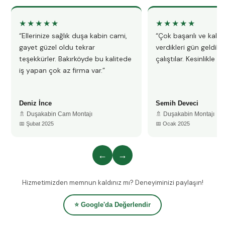
★★★★★
★★★★★
“Ellerinize sağlık duşa kabin cami,
“Çok başarılı ve kalitel
gayet güzel oldu tekrar
verdikleri gün geldile
teşekkürler. Bakırköyde bu kalitede
çalıştılar. Kesinlikle 
iş yapan çok az firma var.”
Deniz İnce
Semih Deveci
🚿 Duşakabin Cam Montajı
🚿 Duşakabin Montajı
📅 Şubat 2025
📅 Ocak 2025
←
→
Hizmetimizden memnun kaldınız mı? Deneyiminizi paylaşın!
⭐ Google'da Değerlendir