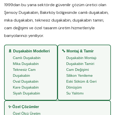
1999dan bu yana sektörde güvenilir çözüm üretici olan
Şensoy Duşakabin
,
Bakırköy
bölgesinde
camlı duşakabin
,
mika duşakabin
,
teknesiz duşakabin
,
duşakabin tamiri
,
cam değişimi
ve
özel tasarım üretim
hizmetleriyle
banyolarınızı yeniliyor.
🚿 Duşakabin Modelleri
🔧 Montaj & Tamir
Camlı Duşakabin
Duşakabin Montajı
Mika Duşakabin
Duşakabin Tamiri
Teknesiz Cam
Cam Değişimi
Duşakabin
Silikon Yenileme
Oval Duşakabin
Eski Söküm & Geri
Kare Duşakabin
Dönüşüm
Siyah Duşakabin
Su Yalıtımı
✨ Özel Çözümler
Özel Ölçü Üretim