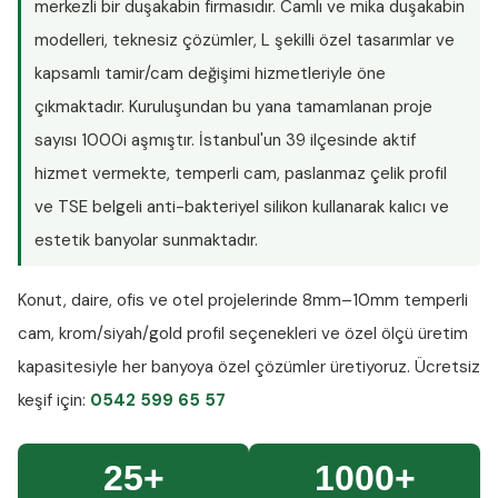
merkezli bir duşakabin firmasıdır. Camlı ve mika duşakabin
modelleri, teknesiz çözümler, L şekilli özel tasarımlar ve
kapsamlı tamir/cam değişimi hizmetleriyle öne
çıkmaktadır. Kuruluşundan bu yana tamamlanan proje
sayısı
1000i aşmıştır
. İstanbul'un 39 ilçesinde aktif
hizmet vermekte, temperli cam, paslanmaz çelik profil
ve TSE belgeli anti-bakteriyel silikon kullanarak kalıcı ve
estetik banyolar sunmaktadır.
Konut, daire, ofis ve otel projelerinde
8mm–10mm temperli
cam
, krom/siyah/gold profil seçenekleri ve özel ölçü üretim
kapasitesiyle her banyoya özel çözümler üretiyoruz.
Ücretsiz
keşif
için:
0542 599 65 57
25+
1000+