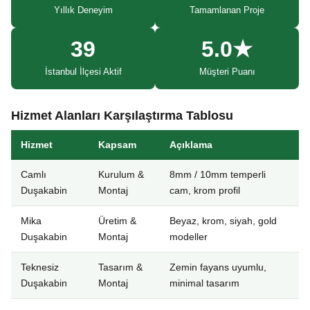
Yıllık Deneyim
Tamamlanan Proje
39
5.0★
İstanbul İlçesi Aktif
Müşteri Puanı
Hizmet Alanları Karşılaştırma Tablosu
Hizmet
Kapsam
Açıklama
Camlı
Kurulum &
8mm / 10mm temperli
Duşakabin
Montaj
cam, krom profil
Mika
Üretim &
Beyaz, krom, siyah, gold
Duşakabin
Montaj
modeller
Teknesiz
Tasarım &
Zemin fayans uyumlu,
Duşakabin
Montaj
minimal tasarım