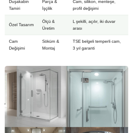
Duşakabin
Parça &
Cam, silikon, menteşe,
Tamiri
İşçilik
profil değişimi
Ölçü &
L şekilli, açılır, iki duvar
Özel Tasarım
Üretim
arası
Cam
Söküm &
TSE belgeli temperli cam,
Değişimi
Montaj
3 yıl garanti